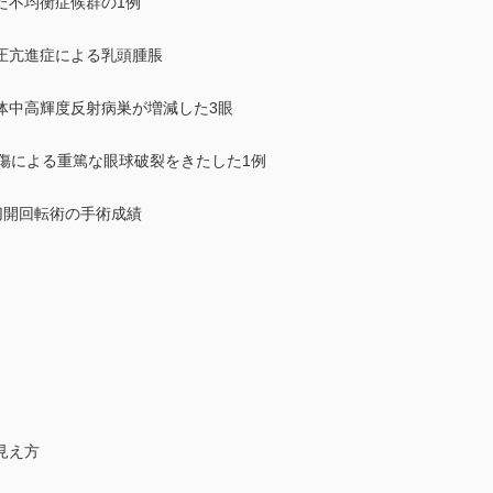
た不均衡症候群の1例
圧亢進症による乳頭腫脹
体中高輝度反射病巣が増減した3眼
傷による重篤な眼球破裂をきたした1例
切開回転術の手術成績
見え方