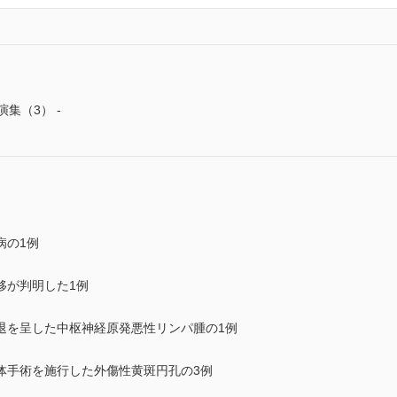
集（3） -
病の1例
移が判明した1例
退を呈した中枢神経原発悪性リンパ腫の1例
体手術を施行した外傷性黄斑円孔の3例