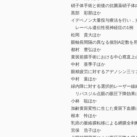
硝子体手術と術後の抗菌薬硝子体
黒部 彩那ほか
イデベノン大量投与療法を行い，
レーベル遺伝性視神経症の1例
松岡 貴大ほか
眼軸長間隔の異なる個別A定数を
都村 豊弘ほか
黄斑前膜手術における中心窩直上
中村 亜季子ほか
眼精疲労に対するアデノシン三リン
中村 葉ほか
緑内障に対する選択的レーザー線
リパスジル点眼の眼圧下降効果
小林 聡ほか
加齢黄斑変性に生じた黄斑下血腫に
根本 怜ほか
乳癌の脈絡膜転移による網膜全剥
宮保 浩子ほか