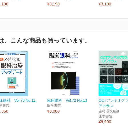
,190
¥3,190
¥3,190
は、こんな商品も買っています。
床眼科 Vol.73 No.11
臨床眼科 Vol.72 No.13
OCTアンギオグ
学書院
医学書院
アトラス
,350
¥3,080
吉村 長久(編)
医学書院
¥9,900