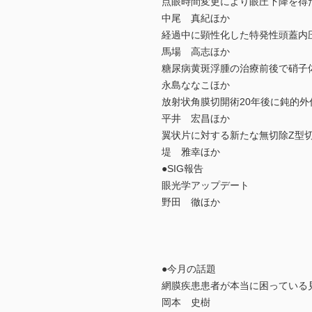
点眼時間変更により眼圧下降を得
中尾 真紀ほか
経過中に顕性化した特発性頭蓋内
馬場 高志ほか
糖尿病黄斑浮腫の治療前後で硝子
永島ななこほか
放射状角膜切開術20年後に鈍的外
平井 宏昌ほか
翼状片に対する新たな無切除Z型
堤 雅幸ほか
●SIG報告
眼光学アップデート
野田 徹ほか
●今月の話題
網膜疾患患者が本当に困っている
岡本 史樹