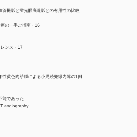
血管撮影と蛍光眼底造影との有用性の比較
療の一手ご指南・16
レンス・17
年性黄色肉芽腫による小児続発緑内障の1例
不能であった
giography