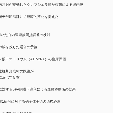
内注射が奏効したクレブシエラ肺炎桿菌による眼内炎
光干渉断層計にて経時的変化を捉えた
用いた白内障術後屈折誤差の検討
の膜を残した場合の予後
酸二ナトリウム（ATP-2Na）の臨床評価
維柱帯形成術の既往が
に及ぼす影響
対するt-PA網膜下注入による血腫移動術の効果
離1症例に対する硝子体手術の術後経過