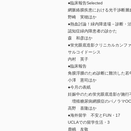
●臨床報告Selected
網脈絡膜疾患における光干渉断層
野崎 実穂ほか
●熱血討論！緑内障道場－診断・治
認知症緑内障患者の診かた
森 和彦ほか
●蛍光眼底造影クリニカルカンファ
サルコイドーシス
内村 英子
●臨床報告
角膜浮腫のため診断に難渋した若
小澤 憲司ほか
●今月の表紙
妊娠中のため蛍光眼底造影が施行
増殖糖尿病網膜症のパノラマOCT an
高野 喜隆ほか
●海外留学 不安とFUN・17
UCLAでの留学生活・3
鹿嶋 友敬