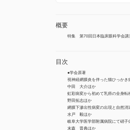
概要
特集 第70回日本臨床眼科学会講演
目次
●学会原著
視神経網膜炎を伴った猫ひっかき
中田 大介ほか
虹彩病変から初めて乳癌の全身転
野田拓志ほか
網膜下滲出性病変の出現と自然消
水戸 毅ほか
岐阜大学医学部附属病院にて硝子
末森 晋典ほか