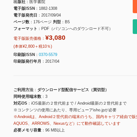
出版社
医学書院
電子版ISSN
1882-1308
電子版発売日
2017/09/04
ページ数
176ページ
判型
B5
フォーマット
PDF（パソコンへのダウンロード不可）
¥3,080
電子版販売価格：
(本体¥2,800＋税10％)
印刷版ISSN
0370-5579
印刷版発行年月
2017/04
ご利用方法
ダウンロード型配信サービス（買切型）
同時使用端末数
3
対応OS
iOS最新の２世代前まで / Android最新の２世代前まで
※コンテンツの使用にあたり、専用ビューアisho.jpが必要
※Androidは、Android２世代前の端末のうち、国内キャリア経由で販
AQUOS、ARROWS、Nexusなど）にて動作確認しています
必要メモリ容量
96 MB以上