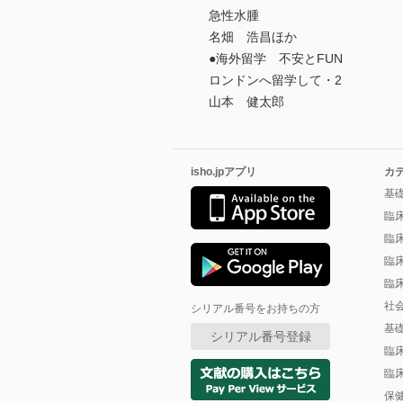
急性水腫
名畑 浩昌ほか
●海外留学 不安とFUN
ロンドンへ留学して・2
山本 健太郎
isho.jpアプリ
カ
基
臨
臨
臨
臨
社
シリアル番号をお持ちの方
基
シリアル番号登録
臨
臨
保