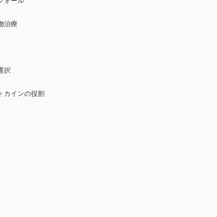
フォール
物治療
選択
トカインの役割