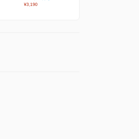
¥3,190
¥3,190
¥