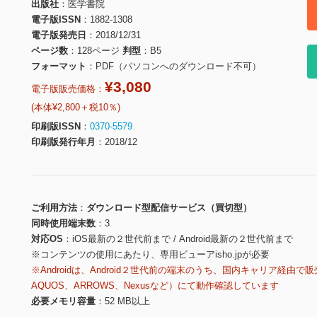
出版社
医学書院
電子版ISSN
1882-1308
電子版発売日
2018/12/31
ページ数
128ページ
判型
B5
フォーマット
PDF（パソコンへのダウンロード不可）
¥3,080
電子版販売価格：
(本体¥2,800＋税10％)
印刷版ISSN
0370-5579
印刷版発行年月
2018/12
ご利用方法
ダウンロード型配信サービス（買切型）
同時使用端末数
3
対応OS
iOS最新の２世代前まで / Android最新の２世代前まで
※コンテンツの使用にあたり、専用ビューアisho.jpが必要
※Androidは、Android２世代前の端末のうち、国内キャリア経由で販
AQUOS、ARROWS、Nexusなど）にて動作確認しています
必要メモリ容量
52 MB以上