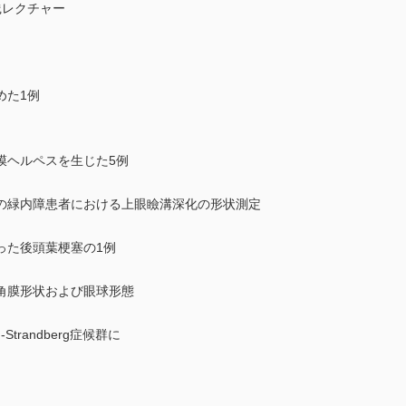
践レクチャー
めた1例
膜ヘルペスを生じた5例
の緑内障患者における上眼瞼溝深化の形状測定
った後頭葉梗塞の1例
角膜形状および眼球形態
Strandberg症候群に