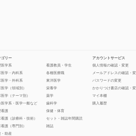
テゴリー
アカウントサービス
礎医学系
看護教員・学生
個人情報の確認・変更
床医学・内科系
各種医療職
メールアドレスの確認・変
床医学・外科系
東洋医学
パスワードの変更
床医学（領域別）
栄養学
かかりつけ書店の確認・変
床医学（テーマ別）
薬学
マイ本棚
会医学系・医学一般など
歯科学
購入履歴
礎看護
保健・体育
床看護（診療科・技術）
セット・雑誌年間購読
床看護（専門別）
雑誌
健・助産