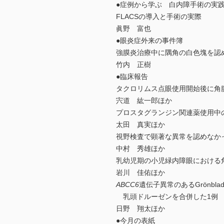
●症例から学ぶ 白内障手術の実
FLACSの導入と手術の実際
眞野 富也
●眼炎症外来の事件簿
強膜炎治療中に隅角の白色塊を認
竹内 正樹
●臨床報告
タクロリムス点眼使用開始後に角
宍道 紘一郎ほか
プロスタグランジン関連薬使用中
太田 真実ほか
視野検査で顕著な異常を認めなか
中村 秀雄ほか
乳幼児期の小児緑内障眼における
岩川 佳佑ほか
ABCC6
遺伝子異常のあるGrönblad-
乳頭ドルーゼンを合併した1例
日野 翔太ほか
●今月の表紙