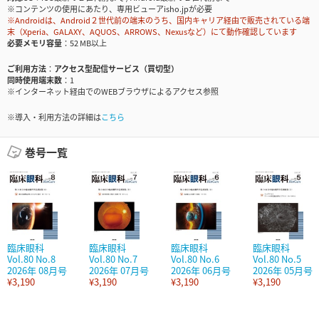
※コンテンツの使用にあたり、専用ビューアisho.jpが必要
※Androidは、Android２世代前の端末のうち、国内キャリア経由で販売されている端
末（Xperia、GALAXY、AQUOS、ARROWS、Nexusなど）にて動作確認しています
必要メモリ容量
52 MB以上
ご利用方法
アクセス型配信サービス（買切型）
同時使用端末数
1
※インターネット経由でのWEBブラウザによるアクセス参照
※導入・利用方法の詳細は
こちら
巻号一覧
臨床眼科
臨床眼科
臨床眼科
臨床眼科
Vol.80 No.8
Vol.80 No.7
Vol.80 No.6
Vol.80 No.5
2026年 08月号
2026年 07月号
2026年 06月号
2026年 05月号
¥3,190
¥3,190
¥3,190
¥3,190