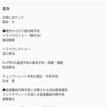
目次
企画にあたって
稲谷 大
■眼外から行う緑内障手術
トラベクロトミー（眼外法）
亀田隆範
トラベクレクトミー
浪口孝治
Ex-PRESS濾過手術の基本手技・成績・課題
新田耕治
チューブシャント手術の適応・手術手技
吉水 聡
■低侵襲緑内障手術に分類される流出路再建術
フックやブレードを用いる低侵襲緑内障手術
齋藤雄太