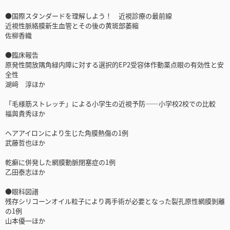
●国際スタンダードを理解しよう！ 近視診療の最前線
近視性脈絡膜新生血管とその後の黄斑部萎縮
佐柳香織
●臨床報告
原発性開放隅角緑内障に対する選択的EP2受容体作動薬点眼の有効性と安
全性
湖﨑 淳ほか
「毛様筋ストレッチ」による小学生の近視予防――小学校2校での比較
福與貴秀ほか
ヘアアイロンにより生じた角膜熱傷の1例
武藤哲也ほか
乾癬に併発した網膜動脈閉塞症の1例
乙田泰志ほか
●眼科図譜
残存シリコーンオイル粒子により再手術が必要となった裂孔原性網膜剝離
の1例
山本優一ほか