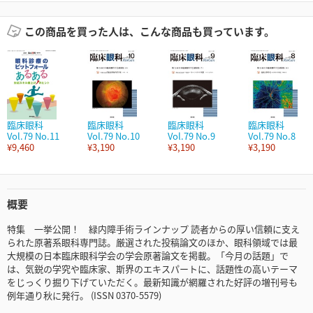
この商品を買った人は、こんな商品も買っています。
臨床眼科
臨床眼科
臨床眼科
臨床眼科
Vol.79 No.11
Vol.79 No.10
Vol.79 No.9
Vol.79 No.8
¥9,460
¥3,190
¥3,190
¥3,190
概要
特集 一挙公開！ 緑内障手術ラインナップ 読者からの厚い信頼に支え
られた原著系眼科専門誌。厳選された投稿論文のほか、眼科領域では最
大規模の日本臨床眼科学会の学会原著論文を掲載。「今月の話題」で
は、気鋭の学究や臨床家、斯界のエキスパートに、話題性の高いテーマ
をじっくり掘り下げていただく。最新知識が網羅された好評の増刊号も
例年通り秋に発行。 (ISSN 0370-5579)