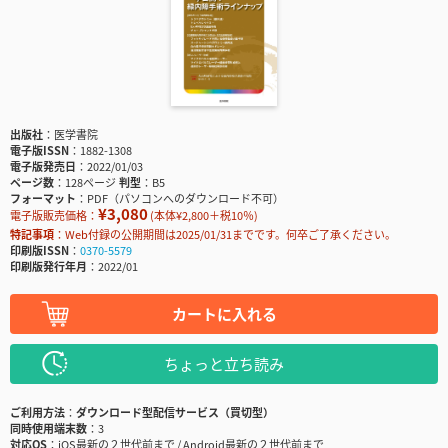
出版社
医学書院
電子版ISSN
1882-1308
電子版発売日
2022/01/03
ページ数
128ページ
判型
B5
フォーマット
PDF（パソコンへのダウンロード不可）
¥3,080
電子版販売価格：
(本体¥2,800＋税10％)
特記事項
Web付録の公開期間は2025/01/31までです。何卒ご了承ください。
印刷版ISSN
0370-5579
印刷版発行年月
2022/01
カートに入れる
ちょっと立ち読み
ご利用方法
ダウンロード型配信サービス（買切型）
同時使用端末数
3
対応OS
iOS最新の２世代前まで / Android最新の２世代前まで