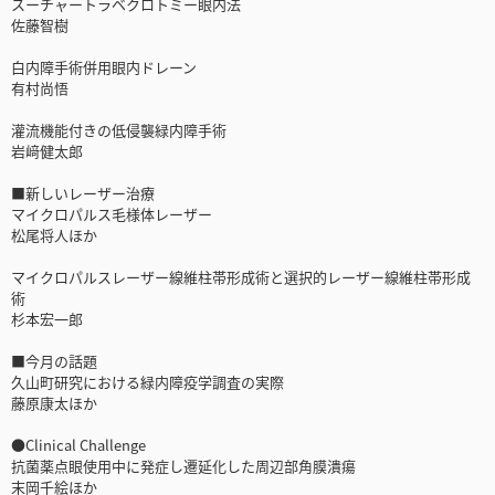
スーチャートラベクロトミー眼内法
佐藤智樹
白内障手術併用眼内ドレーン
有村尚悟
灌流機能付きの低侵襲緑内障手術
岩﨑健太郎
■新しいレーザー治療
マイクロパルス毛様体レーザー
松尾将人ほか
マイクロパルスレーザー線維柱帯形成術と選択的レーザー線維柱帯形成
術
杉本宏一郎
■今月の話題
久山町研究における緑内障疫学調査の実際
藤原康太ほか
●Clinical Challenge
抗菌薬点眼使用中に発症し遷延化した周辺部角膜潰瘍
末岡千絵ほか