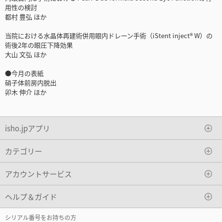
用性の検討
都村 豊弘 ほか
当院における水晶体再建術併用眼内ドレーン手術（iStent inject® W）の
術後2年の眼圧下降効果
大山 文弘 ほか
●今月の表紙
硝子体前房内脱出
卯木 伸介 ほか
isho.jpアプリ
カテゴリー
アカウントサービス
ヘルプ＆ガイド
シリアル番号をお持ちの方