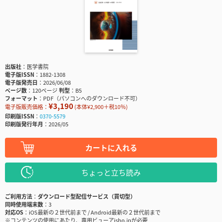
出版社
医学書院
電子版ISSN
1882-1308
電子版発売日
2026/06/08
ページ数
120ページ
判型
B5
フォーマット
PDF（パソコンへのダウンロード不可）
¥3,190
電子版販売価格：
(本体¥2,900＋税10％)
印刷版ISSN
0370-5579
印刷版発行年月
2026/05
カートに入れる
ちょっと立ち読み
ご利用方法
ダウンロード型配信サービス（買切型）
同時使用端末数
3
対応OS
iOS最新の２世代前まで / Android最新の２世代前まで
※コンテンツの使用にあたり、専用ビューアisho.jpが必要