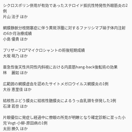
シクロスポリン併用が有効であったステロイド抵抗性特発性外眼筋炎の2
例
片山 法子 ほか
網膜静脈分枝閉塞症に伴う黄斑浮腫に対するファリシマブ硝子体内注射
の6か月治療成績
小島 優貴 ほか
プリザーフロ®マイクロシャントの術後短期成績
大坂 萌乃 ほか
亜急性後天性共同性内斜視における内直筋hang-back後転術の効果
林 麗如 ほか
広範囲の網膜虚血を認めたサイトメガロウイルス網膜炎の1例
大谷 恵里佳 ほか
結核性ぶどう膜炎に結核性髄膜炎によるうっ血乳頭を併発した1例
石津 若奈 ほか
片眼優位に発症し経過中に僚眼の所見が明瞭となり確定診断に至った小
児 Vogt-小柳-原田病の1例
太田 勝久 ほか