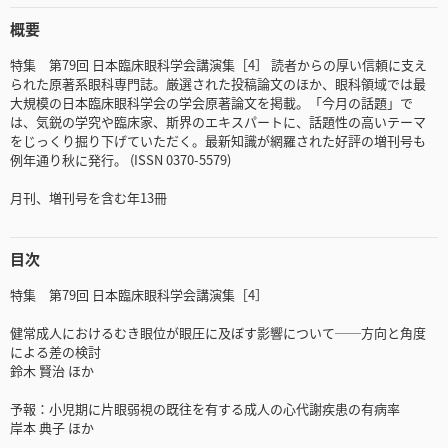
概要
特集 第79回 日本臨床眼科学会講演集［4］ 読者からの厚い信頼に支え
られた原著系眼科専門誌。厳選された投稿論文のほか、眼科領域では最
大規模の日本臨床眼科学会の学会原著論文を掲載。「今月の話題」で
は、気鋭の学究や臨床家、斯界のエキスパートに、話題性の高いテーマ
をじっくり掘り下げていただく。最新知識が網羅された好評の増刊号も
例年通り秋に発行。 (ISSN 0370-5579)
月刊、増刊号を含む年13冊
目次
特集 第79回 日本臨床眼科学会講演集［4］
健常成人におけるむき眼位が眼圧に及ぼす影響について──方向と角度
による差の検討
鈴木 賢治 ほか
予報：小児期に片眼弱視の既往を有する成人の心代謝疾患の有病率
岸本 典子 ほか