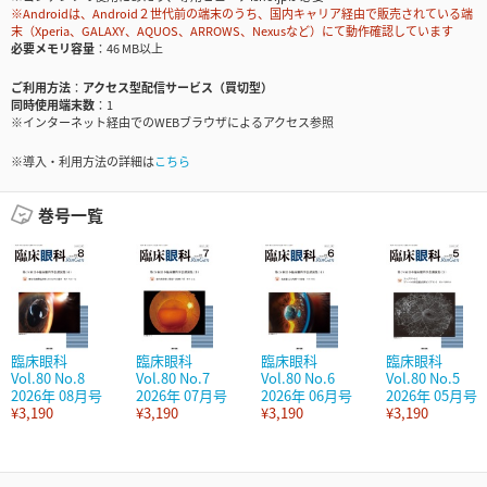
※Androidは、Android２世代前の端末のうち、国内キャリア経由で販売されている端
末（Xperia、GALAXY、AQUOS、ARROWS、Nexusなど）にて動作確認しています
必要メモリ容量
46 MB以上
ご利用方法
アクセス型配信サービス（買切型）
同時使用端末数
1
※インターネット経由でのWEBブラウザによるアクセス参照
※導入・利用方法の詳細は
こちら
巻号一覧
臨床眼科
臨床眼科
臨床眼科
臨床眼科
Vol.80 No.8
Vol.80 No.7
Vol.80 No.6
Vol.80 No.5
2026年 08月号
2026年 07月号
2026年 06月号
2026年 05月号
¥3,190
¥3,190
¥3,190
¥3,190