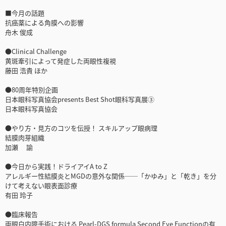
■今月の話題
抗癌薬による角膜への影響
舟木 俊成
●Clinical Challenge
黄斑牽引によって発症した両眼性複視
藤田 浩貴 ほか
●80周年特別企画
日本眼科写真協会presents Best Shot眼科写真展③
日本眼科写真協会
●やり方・見方のコツを伝授！ スキルアップ眼病理
結膜肉芽組織
加瀬 諭
●今日から実践！ドライアイA to Z
アレルギー性結膜炎とMGDの意外な関係──「かゆみ」と「乾き」を分
けて考えない眼表面診療
有田 玲子
●臨床報告
両眼白内障手術における Pearl-DGS formula Second Eye Functionの有