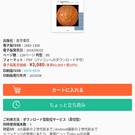
出版社
医学書院
電子版ISSN
1882-1308
電子版発売日
2019/09/02
ページ数
128ページ
判型
B5
フォーマット
PDF（パソコンへのダウンロード不可）
¥3,080
電子版販売価格：
(本体¥2,800＋税10％)
印刷版ISSN
0370-5579
印刷版発行年月
2019/08
カートに入れる
ちょっと立ち読み
ご利用方法
ダウンロード型配信サービス（買切型）
同時使用端末数
3
対応OS
iOS最新の２世代前まで / Android最新の２世代前まで
※コンテンツの使用にあたり、専用ビューアisho.jpが必要