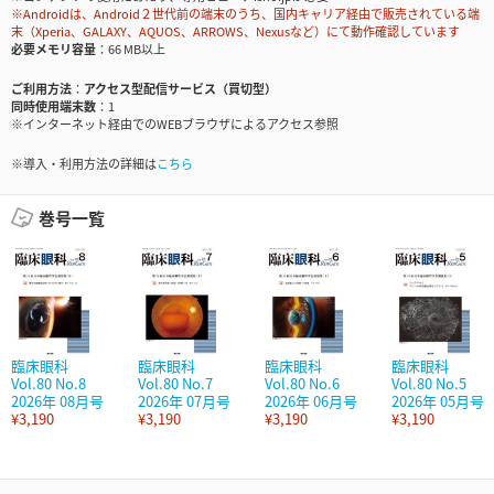
※Androidは、Android２世代前の端末のうち、国内キャリア経由で販売されている端
末（Xperia、GALAXY、AQUOS、ARROWS、Nexusなど）にて動作確認しています
必要メモリ容量
66 MB以上
ご利用方法
アクセス型配信サービス（買切型）
同時使用端末数
1
※インターネット経由でのWEBブラウザによるアクセス参照
※導入・利用方法の詳細は
こちら
巻号一覧
臨床眼科
臨床眼科
臨床眼科
臨床眼科
Vol.80 No.8
Vol.80 No.7
Vol.80 No.6
Vol.80 No.5
2026年 08月号
2026年 07月号
2026年 06月号
2026年 05月号
¥3,190
¥3,190
¥3,190
¥3,190