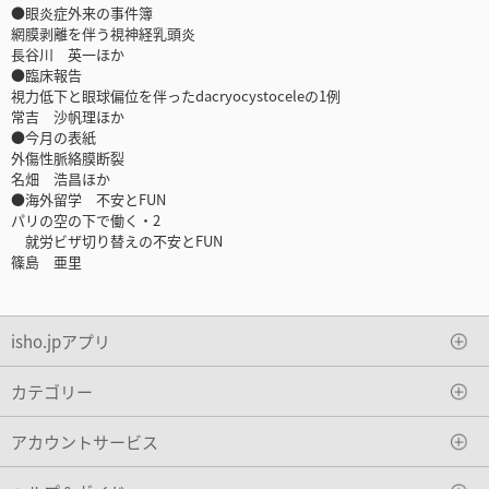
●眼炎症外来の事件簿
網膜剥離を伴う視神経乳頭炎
長谷川 英一ほか
●臨床報告
視力低下と眼球偏位を伴ったdacryocystoceleの1例
常吉 沙帆理ほか
●今月の表紙
外傷性脈絡膜断裂
名畑 浩昌ほか
●海外留学 不安とFUN
パリの空の下で働く・2
就労ビザ切り替えの不安とFUN
篠島 亜里
isho.jpアプリ
カテゴリー
アカウントサービス