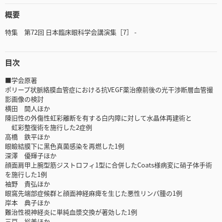
概要
特集 第72回 日本臨床眼科学会講演集［7］ -
目次
■学会原著
ポリープ状脈絡膜血管症における抗VEGF薬治療前後の光干渉断層血管撮
影画像の検討
横田 開人ほか
陳旧性の外傷性虹彩離断を有する白内障に対して水晶体再建術と
虹彩整復術を施行した2症例
高橋 鉄平ほか
眼瞼結膜下に黒色真菌感染を再燃した1例
深澤 優輝子ほか
顔面肩甲上腕型筋ジストロフィ1型に合併したCoats様病変に硝子体手術
を施行した1例
袖野 貴弘ほか
眼窩先端部症候群と顔面神経麻痺を生じた悪性リンパ腫の1例
岸本 典子ほか
難治性視神経炎に単純血漿交換が著効した1例
三戸 裕美ほか