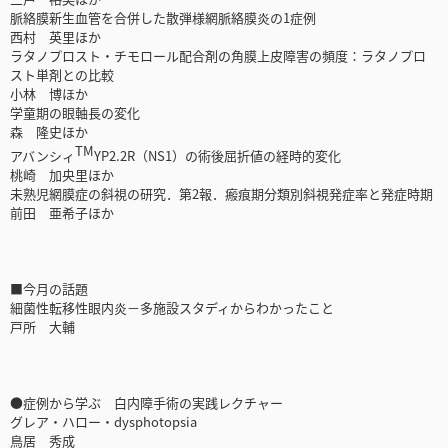
脈絡膜新生血管を合併した散弾様網脈絡膜炎の1症例
西村 英里ほか
ラタノプロスト・チモロール配合剤の角膜上皮障害の頻度：ラタノプロ
スト単剤との比較
小林 博ほか
学童期の眼軸長の変化
森 隆史ほか
TM
アバンシィ
YP2.2R（NS1）の術後屈折値の経時的変化
桃崎 加央里ほか
未熟児網膜症の斜視の研究．第2報．瘢痕期分類別斜視発症率と発症時期
前田 亜希子ほか
■今月の話題
細菌性転移性眼内炎－多施設スタディからわかったこと
戸所 大輔
●症例から学ぶ 白内障手術の実践レクチャー
グレア・ハロー・dysphotopsia
鳥居 秀成