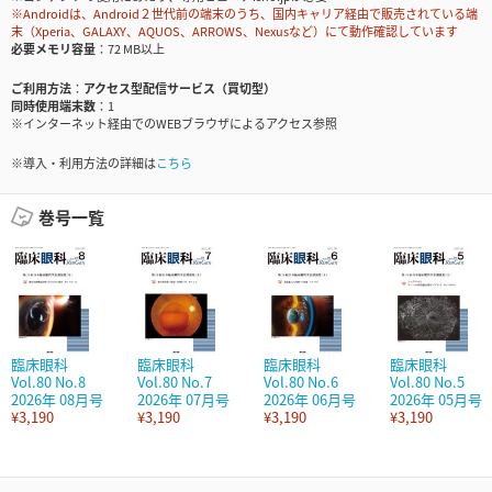
※Androidは、Android２世代前の端末のうち、国内キャリア経由で販売されている端
末（Xperia、GALAXY、AQUOS、ARROWS、Nexusなど）にて動作確認しています
必要メモリ容量
72 MB以上
ご利用方法
アクセス型配信サービス（買切型）
同時使用端末数
1
※インターネット経由でのWEBブラウザによるアクセス参照
※導入・利用方法の詳細は
こちら
巻号一覧
臨床眼科
臨床眼科
臨床眼科
臨床眼科
Vol.80 No.8
Vol.80 No.7
Vol.80 No.6
Vol.80 No.5
2026年 08月号
2026年 07月号
2026年 06月号
2026年 05月号
¥3,190
¥3,190
¥3,190
¥3,190