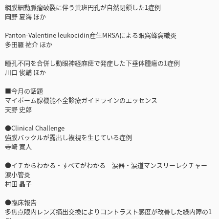
網膜細動脈瘤破裂に伴う黄斑円孔が自然閉鎖した1症例
岡野 夏海 ほか
Panton-Valentine leukocidin産生MRSAによる眼窩蜂窩織炎
多田羅 祐介 ほか
瞳孔不同を合併し動眼神経麻痺で発症した下垂体腫瘍の1症例
川口 俊輔 ほか
■今月の話題
マイボーム腺機能不全診療ガイドラインのエッセンス
天野 史郎
●Clinical Challenge
強膜バックルが露出し複視を生じている症例
寺崎 寛人
●イチからわかる・すべてがわかる 涙器・涙道マンスリーレクチャー
涙小管炎
村田 晶子
●臨床報告
多焦点眼内レンズ摘出交換によりコントラスト感度が改善した緑内障の1