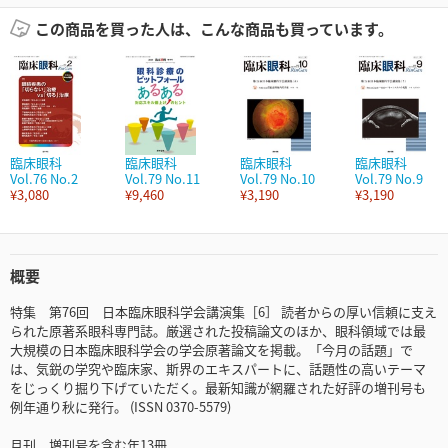
この商品を買った人は、こんな商品も買っています。
臨床眼科
臨床眼科
臨床眼科
臨床眼科
Vol.76 No.2
Vol.79 No.11
Vol.79 No.10
Vol.79 No.9
¥3,080
¥9,460
¥3,190
¥3,190
概要
特集 第76回 日本臨床眼科学会講演集［6］ 読者からの厚い信頼に支え
られた原著系眼科専門誌。厳選された投稿論文のほか、眼科領域では最
大規模の日本臨床眼科学会の学会原著論文を掲載。「今月の話題」で
は、気鋭の学究や臨床家、斯界のエキスパートに、話題性の高いテーマ
をじっくり掘り下げていただく。最新知識が網羅された好評の増刊号も
例年通り秋に発行。 (ISSN 0370-5579)
月刊、増刊号を含む年13冊