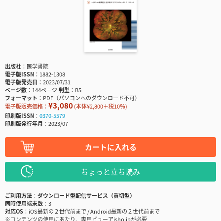
出版社
医学書院
電子版ISSN
1882-1308
電子版発売日
2023/07/31
ページ数
144ページ
判型
B5
フォーマット
PDF（パソコンへのダウンロード不可）
¥3,080
電子版販売価格：
(本体¥2,800＋税10％)
印刷版ISSN
0370-5579
印刷版発行年月
2023/07
カートに入れる
ちょっと立ち読み
ご利用方法
ダウンロード型配信サービス（買切型）
同時使用端末数
3
対応OS
iOS最新の２世代前まで / Android最新の２世代前まで
※コンテンツの使用にあたり、専用ビューアisho.jpが必要