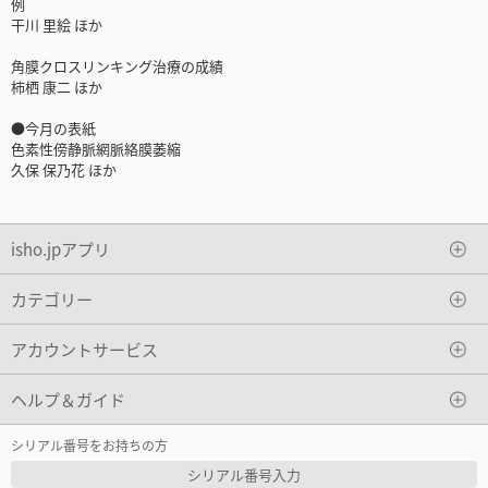
例
干川 里絵 ほか
角膜クロスリンキング治療の成績
柿栖 康二 ほか
●今月の表紙
色素性傍静脈網脈絡膜萎縮
久保 保乃花 ほか
isho.jpアプリ
カテゴリー
アカウントサービス
ヘルプ＆ガイド
シリアル番号をお持ちの方
シリアル番号入力