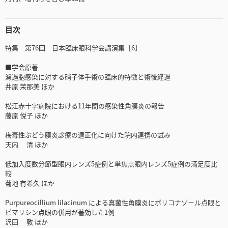
目次
特集 第76回 日本臨床眼科学会講演集［6］
■学会原著
濾過胞感染に対する硝子体手術の臨床的特徴と術後経過
井原 茉那美 ほか
松江赤十字病院における11年間の感染性角膜炎の報告
藤原 悦子 ほか
梅毒性ぶどう膜炎診療の適正化に向けた院内連携の試み
天内 清 ほか
低加入度数分節型眼内レンズ5症例と単焦点眼内レンズ5症例の満足度比
較
菊地 有希久 ほか
Purpureocillium lilacinum による真菌性角膜炎にボリコナゾール点眼と
ピマリシン点眼の併用が著効した1例
沢田 敦 ほか