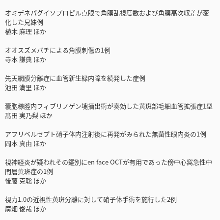
オミデネパグイソプロピル点眼で角膜乱視度数および角膜高次収差が変
化した兄妹例
植木 麻理 ほか
オオスズメバチによる角膜刺傷の1例
寺本 謙典 ほか
先天網膜分離症に血管新生緑内障を続発した症例
池田 満里 ほか
囊胞様腔内フィブリノゲン塊摘出術が奏効した黄斑部毛細血管拡張症1型
髙田 実乃梨 ほか
アフリベルセプト硝子体内注射後に再発がみられた無菌性眼内炎の1例
岡本 真由 ほか
視神経炎が疑われその鑑別にen face OCTが有用であった傍中心窩急性中
間層黄斑症の1例
後藤 克聡 ほか
視力1.0の近視性黄斑分離に対して硝子体手術を施行した2例
廣畑 俊哉 ほか