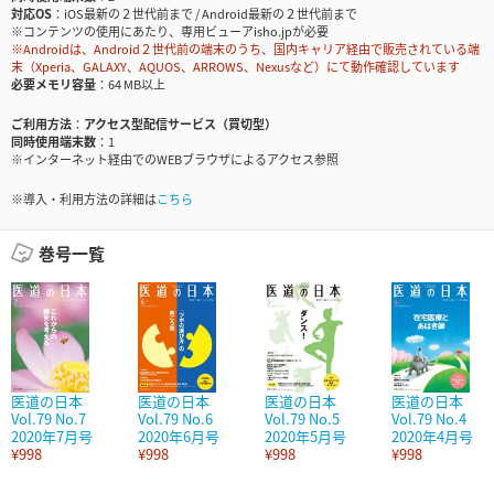
対応OS
iOS最新の２世代前まで / Android最新の２世代前まで
※コンテンツの使用にあたり、専用ビューアisho.jpが必要
※Androidは、Android２世代前の端末のうち、国内キャリア経由で販売されている端
末（Xperia、GALAXY、AQUOS、ARROWS、Nexusなど）にて動作確認しています
必要メモリ容量
64 MB以上
ご利用方法
アクセス型配信サービス（買切型）
同時使用端末数
1
※インターネット経由でのWEBブラウザによるアクセス参照
※導入・利用方法の詳細は
こちら
巻号一覧
医道の日本
医道の日本
医道の日本
医道の日本
Vol.79 No.7
Vol.79 No.6
Vol.79 No.5
Vol.79 No.4
2020年7月号
2020年6月号
2020年5月号
2020年4月号
¥998
¥998
¥998
¥998