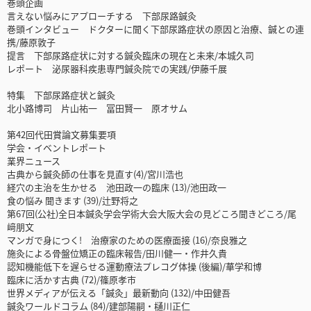
巻頭企画
言えない悩みにアプローチする 下部尿路鍼灸
巻頭インタビュー ドクターに聞く下部尿路症状の原因と治療、鍼との連
携/藤原敦子
提言 下部尿路症状に対する鍼灸臨床の現在と未来/本城久司
レポート 泌尿器科疾患専門鍼灸院での実践/伊藤千展
特集 下部尿路症状と鍼灸
北小路博司 片山祐一 冨田賢一 原オサム
第42回代田賞論文募集要項
学会・イベントレポート
業界ニュース
古典から鍼灸師の仕事を見直す(4)/宮川浩也
経穴の主治を生かせる 池田政一の臨床 (13)/池田政一
食の悩み 聞きます (39)/辻野将之
第67回(公社)全日本鍼灸学会学術大会大阪大会の見どころ聞きどころ/尾
﨑朋文
マンガで身につく! 治療家のための医療面接 (16)/奈良雅之
施灸による骨盤位矯正の臨床報告/田川健一・作井久貴
認知機能低下を遅らせる運動療法プレコグ体操 (後編)/華学和博
臨床に活かす古典 (72)/篠原孝市
世界メディアが伝える「鍼灸」最新動向 (132)/中田健吾
鍼灸ワールドコラム (84)/建部陽嗣・樋川正仁