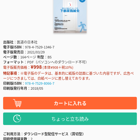
出版社
医道の日本社
電子版ISBN
978-4-7529-1346-7
電子版発売日
2021/03/29
ページ数
164ページ
判型
B5
フォーマット
PDF（パソコンへのダウンロード不可）
¥998
電子版販売価格：
(本体¥908＋税10％)
特記事項
※電子版のデータは、基本的に紙版の誌面に基づいた内容ですが、広告ペ
ージにつきましては、白紙ページに差し替えております。
印刷版ISBN
978-4-7529-8066-7
印刷版発行年月
2018/05
カートに入れる
ちょっと立ち読み
ご利用方法
ダウンロード型配信サービス（買切型）
同時使用端末数
2