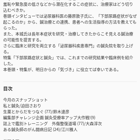
羞恥や緊急度の低さなどから潜在化するこの症状に、治療家はどう切り
込むべきか。
巻頭インタビューでは泌尿器科医の藤原敦子氏に、「下部尿路症状がなぜ
起こるのか」から、鍼治療との連携、患者への生活指導の方法を教えても
らった。
また、本城氏は長年本症状を研究・治療してきたからこそ見える鍼治療
の可能性を提言する。
さらに臨床と研究を両立する「泌尿器科疾患専門」の鍼灸院を取り上げ
る。
特集「下部尿路症状と鍼灸」では、これまでの研究結果や臨床例を紹介
した。
本巻頭・特集が、明日からの「気づき」に役立てば幸いである。
目次
今月のスナップショット
私と鍼灸/迫田さおり
生薬とからだをつなぐ (77)/鈴木達彦
編集部チャレンジ企画 鍼灸受療率アップ大作戦!(9)
誌上で鑑別トレーニング 外傷整復道場 (77)/大森淳次
ある鍼灸師のがん闘病日記 (24)/江川雅人