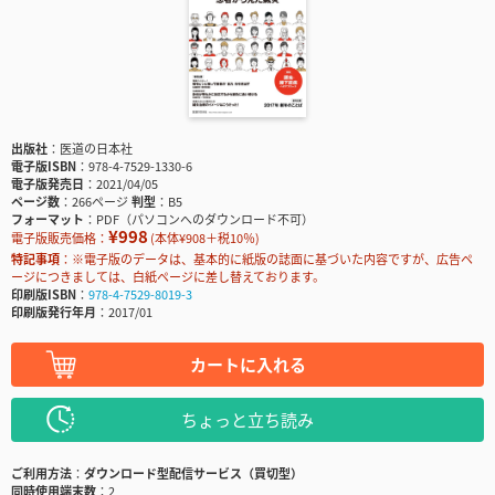
出版社
医道の日本社
電子版ISBN
978-4-7529-1330-6
電子版発売日
2021/04/05
ページ数
266ページ
判型
B5
フォーマット
PDF（パソコンへのダウンロード不可）
¥998
電子版販売価格：
(本体¥908＋税10％)
特記事項
※電子版のデータは、基本的に紙版の誌面に基づいた内容ですが、広告ペ
ージにつきましては、白紙ページに差し替えております。
印刷版ISBN
978-4-7529-8019-3
印刷版発行年月
2017/01
カートに入れる
ちょっと立ち読み
ご利用方法
ダウンロード型配信サービス（買切型）
同時使用端末数
2