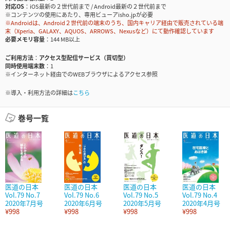
対応OS
iOS最新の２世代前まで / Android最新の２世代前まで
※コンテンツの使用にあたり、専用ビューアisho.jpが必要
※Androidは、Android２世代前の端末のうち、国内キャリア経由で販売されている端
末（Xperia、GALAXY、AQUOS、ARROWS、Nexusなど）にて動作確認しています
必要メモリ容量
144 MB以上
ご利用方法
アクセス型配信サービス（買切型）
同時使用端末数
1
※インターネット経由でのWEBブラウザによるアクセス参照
※導入・利用方法の詳細は
こちら
巻号一覧
医道の日本
医道の日本
医道の日本
医道の日本
Vol.79 No.7
Vol.79 No.6
Vol.79 No.5
Vol.79 No.4
2020年7月号
2020年6月号
2020年5月号
2020年4月号
¥998
¥998
¥998
¥998