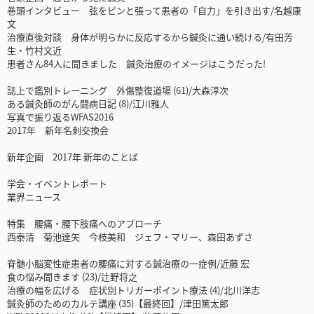
巻頭インタビュー 弦をピンと張って患者の「自力」を引き出す/名越康
文
治療直後対談 身体が明らかに反応するから鍼灸に通い続ける/有田芳
生・竹村文近
患者さん84人に聞きました 鍼灸治療のイメージはこうだった!
誌上で鑑別トレーニング 外傷整復道場 (61)/大森淳次
ある鍼灸師のがん闘病日記 (8)/江川雅人
写真で振り返るWFAS2016
2017年 新年名刺交換会
新年企画 2017年 新年のことば
学会・イベントレポート
業界ニュース
特集 腰痛・腰下肢痛へのアプローチ
西泰清 菊池達矢 今枝美和 ジェフ・マリー、森田あずさ
脊髄小脳変性症患者の腰痛に対する鍼治療の一症例/近藤 宏
食の悩み聞きます (23)/辻野将之
治療の幅を広げる 症状別トリガーポイント療法 (4)/北川洋志
鍼灸師のためのカルテ講座 (35)【最終回】/津田篤太郎