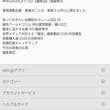
WFAS2016だより (12)【最終回】/後藤修司
巻頭連動企画 患者のことば 患者さん84人に聞きました
知っておきたい治療院のクレーム対応 (5)
鍼灸ワールドコラム (68)/建部陽嗣・樋川正仁
臨床に活かす古典 (57)/篠原孝市
世界メディアが伝える「鍼灸」最新動向 (116)/中田健吾
短歌欄入選 (216)/大河原惇行
医療記事キャッチアップ
今月の読者の広場
編集後記
isho.jpアプリ
カテゴリー
アカウントサービス
ヘルプ＆ガイド