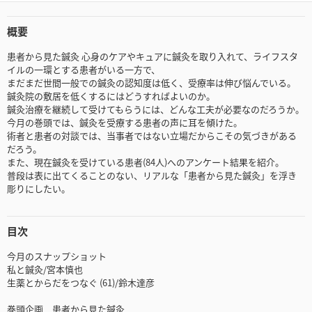
概要
患者から見た鍼灸 心身のケアやキュアに鍼灸を取り入れて、ライフスタ
イルの一環とする患者がいる一方で、
まだまだ世間一般での鍼灸の認知度は低く、受療率は伸び悩んでいる。
鍼灸院の敷居を低くするにはどうすればよいのか。
鍼灸治療を継続して受けてもらうには、どんな工夫が必要なのだろうか。
今月の巻頭では、鍼灸を受療する患者の声に耳を傾けた。
術者と患者の対談では、当事者ではない立場だからこその気づきがある
だろう。
また、現在鍼灸を受けている患者(84人)へのアンケート結果を紹介。
普段は表に出てくることのない、リアルな「患者から見た鍼灸」を浮き
彫りにしたい。
目次
今月のスナップショット
私と鍼灸/宮本慎也
生薬とからだをつなぐ (61)/鈴木達彦
巻頭企画 患者から見た鍼灸