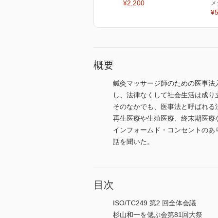
¥2,200
メ
¥5
概要
鍼灸マッサージ師のための医事法
し、法律なくして社会生活は成り
そのなかでも、医事法と呼ばれる
再生医療や生殖医療、終末期医療
インフォームド・コンセントのあ
話を聞いた。
目次
ISO/TC249 第2 回全体会議
杉山和一を偲ぶ会第81回大祭