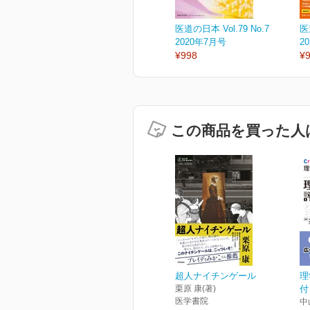
医道の日本 Vol.79 No.7
医
2020年7月号
2
¥998
¥
この商品を買った人
超人ナイチンゲール
理
栗原 康(著)
付
医学書院
中