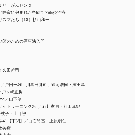
ミリーがんセンター
然と静寂に包まれた空間での鍼灸治療
リスマたち（18）杉山和一
ジ師のための医事法入門
和久田哲司
24 ／戸田一雄・川喜田健司、鶴岡浩樹・濱田淳
／戸ヶ崎正男
ク4／山下健
イドラーニング26 ／石川家明・前田真紀
千枝子・山口智
学41【下関】／白石尚基・上原明仁
土善彦