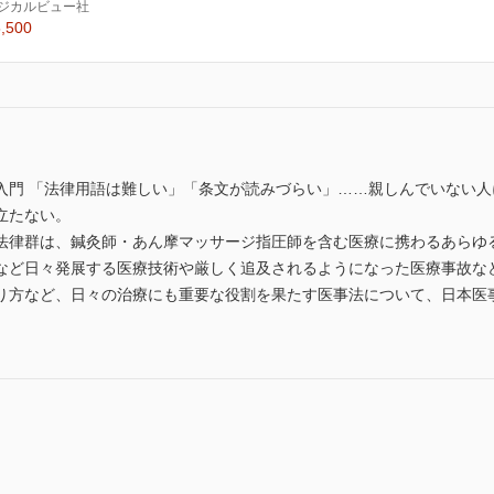
ジカルビュー社
,500
入門 「法律用語は難しい」「条文が読みづらい」……親しんでいない
立たない。
法律群は、鍼灸師・あん摩マッサージ指圧師を含む医療に携わるあらゆ
など日々発展する医療技術や厳しく追及されるようになった医療事故な
り方など、日々の治療にも重要な役割を果たす医事法について、日本医