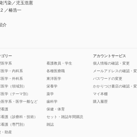
発汚染／児玉浩憲
2 ／椿浩一
紹介
テゴリー
アカウントサービス
礎医学系
看護教員・学生
個人情報の確認・変更
床医学・内科系
各種医療職
メールアドレスの確認・変
床医学・外科系
東洋医学
パスワードの変更
床医学（領域別）
栄養学
かかりつけ書店の確認・変
床医学（テーマ別）
薬学
マイ本棚
会医学系・医学一般など
歯科学
購入履歴
礎看護
保健・体育
床看護（診療科・技術）
セット・雑誌年間購読
床看護（専門別）
雑誌
健・助産