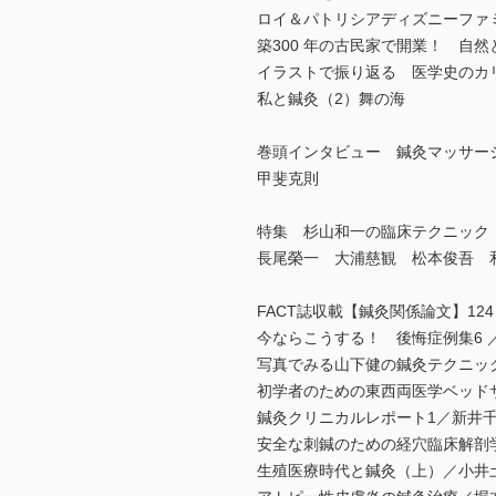
ロイ＆パトリシアディズニーファ
築300 年の古民家で開業！ 自
イラストで振り返る 医学史のカ
私と鍼灸（2）舞の海
巻頭インタビュー 鍼灸マッサー
甲斐克則
特集 杉山和一の臨床テクニック
長尾榮一 大浦慈観 松本俊吾 
FACT誌収載【鍼灸関係論文】1
今ならこうする！ 後悔症例集6 
写真でみる山下健の鍼灸テクニッ
初学者のための東西両医学ベッドサ
鍼灸クリニカルレポート1／新井
安全な刺鍼のための経穴臨床解剖
生殖医療時代と鍼灸（上）／小井