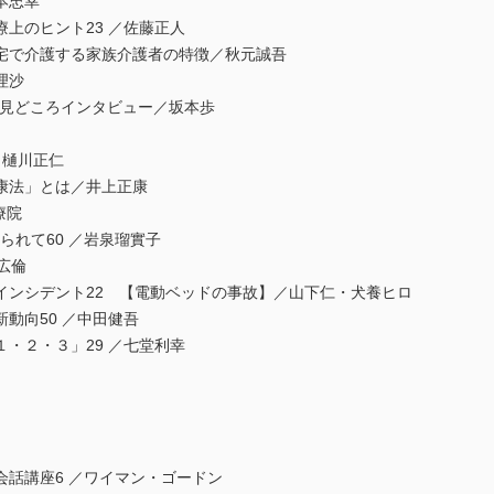
本忠幸
上のヒント23 ／佐藤正人
宅で介護する家族介護者の特徴／秋元誠吾
理沙
直前見どころインタビュー／坂本歩
・樋川正仁
康法」とは／井上正康
療院
せられて60 ／岩泉瑠實子
広倫
インシデント22 【電動ベッドの事故】／山下仁・犬養ヒロ
動向50 ／中田健吾
・２・３」29 ／七堂利幸
話講座6 ／ワイマン・ゴードン