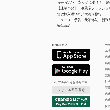
時事時流42 安らかに眠れ！ 原
【連載小説】 春葉堂フラッシュ1
短歌欄入選152 ／大河原惇行
ニュース・予告・受贈雑誌・新刊
編集後記
isho.jpアプリ
カ
基
臨
臨
臨
臨
社
シリアル番号をお持ちの方
基
シリアル番号登録
臨
臨
保