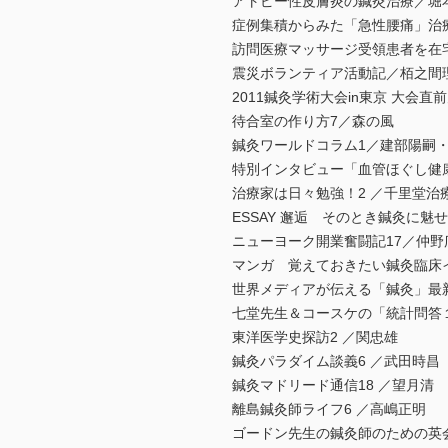
アトピー性皮膚炎の鍼灸治療／堀
症例集積からみた「急性腰痛」治療
訪問医療マッサージ受領患者を在
震災ボランティア活動記／栢之間
2011鍼灸学術大会in東京 大会
待合室の作り方7／森の風
鍼灸ワールドコラム1／建部陽嗣
特別インタビュー「血管ほぐし健
治療家は日々勉強！2 ／千里堂治
ESSAY 邂逅 そのとき鍼灸に魅
ニューヨーク開業奮闘記17／仲野
マンガ 覚えておきたい鍼灸臨床
世界メディアが伝える「鍼灸」最新
七堂先生＆コースケの「統計問答１
東洋医学史探訪2 ／関忠雄
鍼灸パラダイム談義6 ／武田時昌
鍼灸マドリード通信18 ／望月清
離島鍼灸師ライフ6 ／高嶋正明
ゴードン先生の鍼灸師のための英会