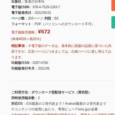
出版社
医道の日本社
電子版ISBN
978-4-7529-1263-7
電子版発売日
2021/05/31
ページ数
203ページ
判型
B5
フォーマット
PDF（パソコンへのダウンロード不可）
¥572
電子版販売価格：
(本体¥520＋税10％)
特記事項
※電子版のデータは、基本的に紙版の誌面に基づいた内
容ですが、広告ページにつきましては、白紙ページに差し替えてお
ります。
印刷版ISSN
0287-6760
印刷版発行年月
2011/06
ご利用方法
ダウンロード型配信サービス（買切型）
同時使用端末数
2
対応OS
iOS最新の２世代前まで / Android最新の２世代前まで
※コンテンツの使用にあたり、専用ビューアisho.jpが必要
※Androidは、Android２世代前の端末のうち、国内キャリア経由で販