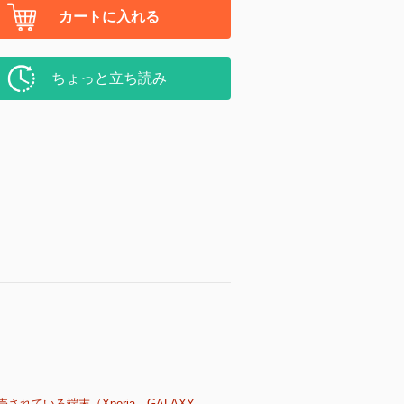
カートに入れる
ちょっと立ち読み
売されている端末（Xperia、GALAXY、