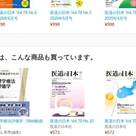
道の日本 Vol.79 No.6
医道の日本 Vol.79 No.5
医道の日本 Vol.79
020年6月号
2020年5月号
2020年4月号
998
¥998
¥998
は、こんな商品も買っています。
学療法評価学［Web動画
医道の日本 Vol.70 No.10
医道の日本 Vol.70 
］
医道の日本社
医道の日本社
¥572
¥572
山 恭秀(編集)