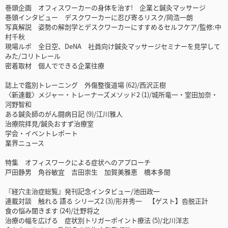
巻頭企画 オフィスワーカーの身体を治す! 企業と鍼灸マッサージ
巻頭インタビュー デスクワーカーに忍び寄るリスク/岡浩一朗
写真解説 姿勢の解剖学とデスクワーカーにすすめるセルフケア/監修:中
村千秋
現場ルポ 全日空、DeNA 社員向け鍼灸マッサージセミナーを見学して
みた/コリトレール
密着取材 個人でできる企業往療
誌上で鑑別トレーニング 外傷整復道場 (62)/西沢正樹
〈新連載〉メジャー・トレーナーズメソッド2 (1)/城所竜一・室田加奈・
河野智和
ある鍼灸師のがん闘病日記 (9)/江川雅人
治療院拝見/鍼灸おすず治療室
学会・イベントレポート
業界ニュース
特集 オフィスワークによる症状へのアプローチ
戸田静男 角谷敏宜 吉田崇生 加賀美雅恵 橋本多聞
『経穴主治症総覧』発刊記念インタビュー/池田政一
連載対談 触れる 語る シリーズ2 (3)/形井秀一 【ゲスト】沓脱正計
食の悩み聞きます (24)/辻野将之
治療の幅を広げる 症状別トリガーポイント療法 (5)/北川洋志