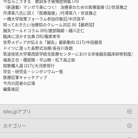
今ならこうする 教訓多き後悔症例集 (70)
〈新連載〉マンガで身につく! 治療家のための医療面接 (1)/奈良雅之
丹澤章八氏に訊く「医療面接」/丹澤章八・奈良雅之
一橋大学政策フォーラム参加印象記/中沢良平
知っておきたい治療院のクレーム対応 (6)【最終回】
鍼灸ワールドコラム (69)/建部陽嗣・樋川正仁
臨床に活かす古典 (58)/篠原孝市
世界メディアが伝える「鍼灸」最新動向 (117)/中田健吾
ドイツに渡った長野式治療/長谷川吾朗
筑波技術大学東西医学統合医療センターにおける卒後鍼灸臨床研修制度/
福島正也・櫻庭陽・平山暁・松下昌之助
短歌欄入選 (217)/大河原惇行
学会・研究会・シンポジウム一覧
医療記事キャッチアップ
今月の読者の広場
編集後記
isho.jpアプリ
カテゴリー