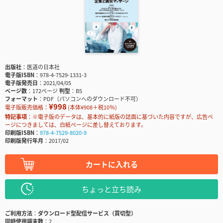
出版社
医道の日本社
電子版ISBN
978-4-7529-1331-3
電子版発売日
2021/04/05
ページ数
172ページ
判型
B5
フォーマット
PDF（パソコンへのダウンロード不可）
¥998
電子版販売価格：
(本体¥908＋税10％)
特記事項
※電子版のデータは、基本的に紙版の誌面に基づいた内容ですが、広告ペ
ージにつきましては、白紙ページに差し替えております。
印刷版ISBN
978-4-7529-8020-9
印刷版発行年月
2017/02
カートに入れる
ちょっと立ち読み
ご利用方法
ダウンロード型配信サービス（買切型）
同時使用端末数
2