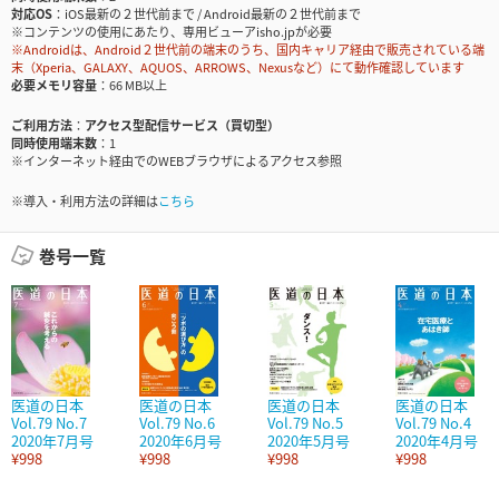
対応OS
iOS最新の２世代前まで / Android最新の２世代前まで
※コンテンツの使用にあたり、専用ビューアisho.jpが必要
※Androidは、Android２世代前の端末のうち、国内キャリア経由で販売されている端
末（Xperia、GALAXY、AQUOS、ARROWS、Nexusなど）にて動作確認しています
必要メモリ容量
66 MB以上
ご利用方法
アクセス型配信サービス（買切型）
同時使用端末数
1
※インターネット経由でのWEBブラウザによるアクセス参照
※導入・利用方法の詳細は
こちら
巻号一覧
医道の日本
医道の日本
医道の日本
医道の日本
Vol.79 No.7
Vol.79 No.6
Vol.79 No.5
Vol.79 No.4
2020年7月号
2020年6月号
2020年5月号
2020年4月号
¥998
¥998
¥998
¥998