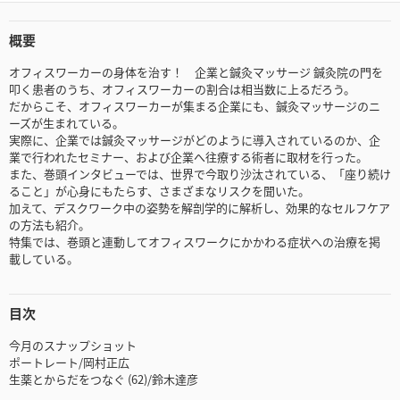
概要
オフィスワーカーの身体を治す！ 企業と鍼灸マッサージ 鍼灸院の門を
叩く患者のうち、オフィスワーカーの割合は相当数に上るだろう。
だからこそ、オフィスワーカーが集まる企業にも、鍼灸マッサージのニ
ーズが生まれている。
実際に、企業では鍼灸マッサージがどのように導入されているのか、企
業で行われたセミナー、および企業へ往療する術者に取材を行った。
また、巻頭インタビューでは、世界で今取り沙汰されている、「座り続け
ること」が心身にもたらす、さまざまなリスクを聞いた。
加えて、デスクワーク中の姿勢を解剖学的に解析し、効果的なセルフケア
の方法も紹介。
特集では、巻頭と連動してオフィスワークにかかわる症状への治療を掲
載している。
目次
今月のスナップショット
ポートレート/岡村正広
生薬とからだをつなぐ (62)/鈴木達彦