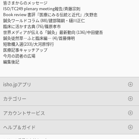
皆さまからのメッセージ
ISO/TC249 plenary meeting報告/斉藤宗則
Book review 書評『医療にみる伝統と近代』/矢野忠
鍼灸ワールドコラム (88)/建部陽嗣・樋川正仁
臨床に活かす古典 (76)/篠原孝市
世界メディアが伝える「鍼灸」最新動向 (136)/中田健吾
鍼灸徒然草―ふと臨床編― (4)/首藤傳明
短歌欄入選(233)/大河原惇行
医療記事キャッチアップ
今月の読者の広場
編集後記
isho.jpアプリ
カテゴリー
アカウントサービス
ヘルプ＆ガイド