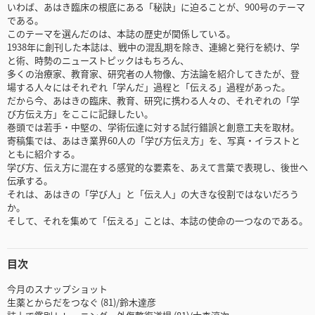
いわば、あはき臨床の根底にある「秘訣」に迫ることが、900号のテーマ
である。
このテーマを選んだのは、本誌の歴史が関係している。
1938年に創刊した本誌は、戦中の混乱期を除き、連綿と発行を続け、学
と術、時勢のニューストピックはもちろん、
多くの治療家、教育家、研究者の人物像、方法論を紹介してきたが、登
場する人々にはそれぞれ「学んだ」過程と「伝える」過程があった。
だから今、あはきの臨床、教育、研究に携わる人々の、それぞれの「学
び方伝え方」をここに記録したい。
巻頭では若手・中堅の、学術伝達に対する試行錯誤と創意工夫を取材。
寄稿集では、あはき業界60人の「学び方伝え方」を、写真・イラストと
ともに紹介する。
学び方、伝え方に混在する感覚的な要素を、あえて言葉で表現し、後世へ
伝承する。
それは、あはきの「学び人」と「伝え人」の大きな役割ではないだろう
か。
そして、それを集めて「伝える」ことは、本誌の使命の一つなのである。
目次
今月のスナップショット
生薬とからだをつなぐ (81)/鈴木達彦