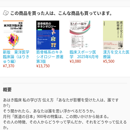
この商品を買った人は、こんな商品も買っています。
新版 東洋医学
筋骨格系のキネ
臨床スポーツ医
漢方を交えた医
臨床論（はりき
シオロジー 原著
学 2025年6月号
療論
ゅう編）
第3版
¥3,080
¥5,500
¥7,370
¥13,750
概要
あはき臨床 私の学び方 伝え方 「あなたが影響を受けた人は、誰です
か?」
そう聞かれたら、あなたは誰を思い浮かべるだろうか。
月刊「医道の日本」900号の特集は、この問いかけから始まる。
その人の特徴、その人からどうやって学んだか、それをどうやって伝える
か。