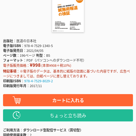
出版社
医道の日本社
電子版ISBN
978-4-7529-1340-5
電子版発売日
2021/04/05
ページ数
196ページ
判型
B5
フォーマット
PDF（パソコンへのダウンロード不可）
¥998
電子版販売価格：
(本体¥908＋税10％)
特記事項
※電子版のデータは、基本的に紙版の誌面に基づいた内容ですが、広告ペ
ージにつきましては、白紙ページに差し替えております。
印刷版ISBN
978-4-7529-8029-2
印刷版発行年月
2017/11
カートに入れる
ちょっと立ち読み
ご利用方法
ダウンロード型配信サービス（買切型）
同時使用端末数
2