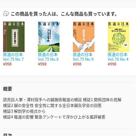
この商品を買った人は、こんな商品も買っています。
医道の日本
医道の日本
医道の日本
医道の日本
Vol.75 No.7
Vol.75 No.8
Vol.75 No.9
Vol.76 No.4
¥998
¥998
¥998
¥998
概要
読売巨人軍・澤村投手への鍼施術報道の検証 検証1 関係団体の見解
検証2 鍼の安全性 安全性に関する全日本鍼灸学会の回答
検証3 解剖学の視点から
検証4 報道の影響 緊急アンケートで浮かび上がる風評被害
目次