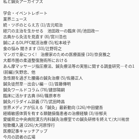
私と鍼灸アーカイブズ
学会・イベントレポート
業界ニュース
続・ツボのとらえ方 (1)/吉元昭治
経穴の主治を生かせる 池田政一の臨床 (8)/池田政一
古典から灸法を見直す (8)/宮川浩也
鍼によるDLPFC賦活治療 (5)/松本岐子
食の悩み 聞きます (33)/辻野将之
マンガで身につく! 治療家のための医療面接 (10)/奈良雅之
大都市圏の柔道整復施術所における
あん摩マッサージ指圧療法、鍼灸療法等の実態に関する調査研究―その1
(前編)/矢野忠、他
急性期を過ぎた腰痛の鍼灸治療 (5)/佐藤正人
鍼灸徒然草―出会い編― (1)/首藤傳明
鍼灸ワールドコラム (78)/建部陽嗣
臨床に活かす古典 (66)/篠原孝市
鍼灸パラダイム談義 (77)/武田時昌
世界メディアが伝える「鍼灸」最新動向 (126)/中田健吾
経絡敏感体質を有する頚髄損傷患者の治療経験 (3)/谷郁夫
愛媛県立中央病院漢方内科鍼灸治療室での鍼灸研修を終えて/大川祐世
短歌欄入選 (226)/大河原惇行
医療記事キャッチアップ
今月の読者の広場