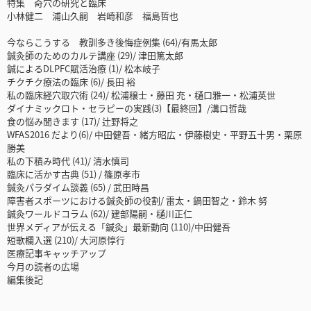
特集 奇穴の研究と臨床
小林健二 浦山久嗣 岩崎和彦 福島哲也
今ならこうする 教訓多き後悔症例集 (64)/有馬太郎
鍼灸師のためのカルテ講座 (29)/ 津田篤太郎
鍼によるDLPFC賦活治療 (1)/ 松本岐子
チクチク療法の臨床 (6)/ 長田 裕
私の臨床経穴取穴術 (24)/ 松浦穣士・藤田 充・樋口雅一・松浦英世
ダイナミックロト・セラピーの実践(3)【最終回】/溝口哲哉
食の悩み聞きます (17)/ 辻野将之
WFAS2016 だより(6)/ 中田健吾・緒方昭広・伊藤樹史・平野五十男・栗原
勝美
私の下積み時代 (41)/ 清水慎司
臨床に活かす古典 (51) / 篠原孝市
鍼灸パラダイム談義 (65) / 武田時昌
障害者スポーツにおける鍼灸師の役割/ 雷太・鍋田智之・鈴木 努
鍼灸ワールドコラム (62)/ 建部陽嗣・樋川正仁
世界メディアが伝える「鍼灸」最新動向 (110)/中田健吾
短歌欄入選 (210)/ 大河原惇行
医療記事キャッチアップ
今月の読者の広場
編集後記