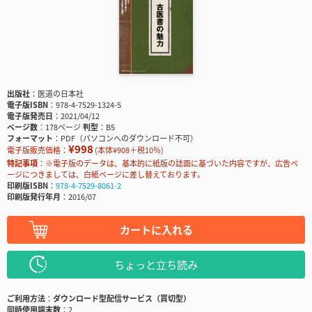
出版社
医道の日本社
電子版ISBN
978-4-7529-1324-5
電子版発売日
2021/04/12
ページ数
178ページ
判型
B5
フォーマット
PDF（パソコンへのダウンロード不可）
¥998
電子版販売価格：
(本体¥908＋税10％)
特記事項
※電子版のデータは、基本的に紙版の誌面に基づいた内容ですが、広告ペ
ージにつきましては、白紙ページに差し替えております。
印刷版ISBN
978-4-7529-8061-2
印刷版発行年月
2016/07
カートに入れる
ちょっと立ち読み
ご利用方法
ダウンロード型配信サービス（買切型）
同時使用端末数
2