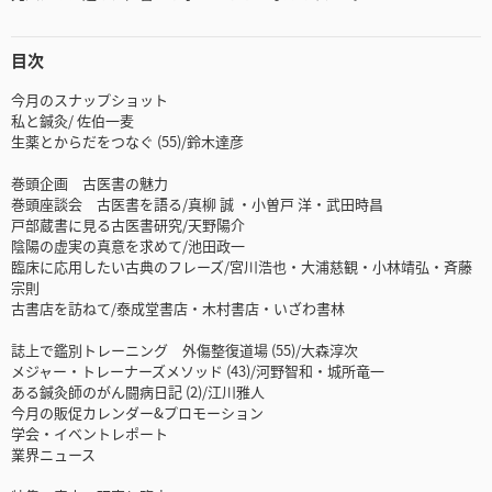
目次
今月のスナップショット
私と鍼灸/ 佐伯一麦
生薬とからだをつなぐ (55)/鈴木達彦
巻頭企画 古医書の魅力
巻頭座談会 古医書を語る/真柳 誠 ・小曽戸 洋・武田時昌
戸部蔵書に見る古医書研究/天野陽介
陰陽の虚実の真意を求めて/池田政一
臨床に応用したい古典のフレーズ/宮川浩也・大浦慈観・小林靖弘・斉藤
宗則
古書店を訪ねて/泰成堂書店・木村書店・いざわ書林
誌上で鑑別トレーニング 外傷整復道場 (55)/大森淳次
メジャー・トレーナーズメソッド (43)/河野智和・城所竜一
ある鍼灸師のがん闘病日記 (2)/江川雅人
今月の販促カレンダー&プロモーション
学会・イベントレポート
業界ニュース