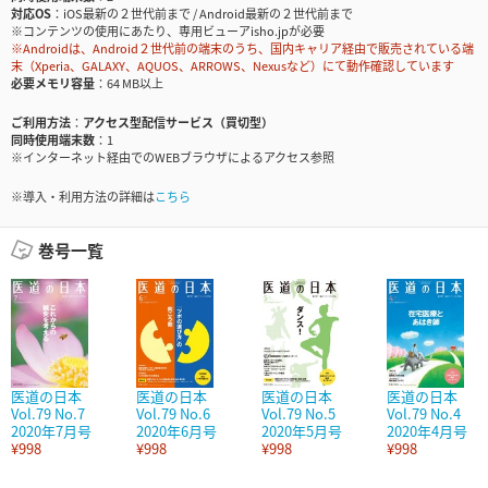
対応OS
iOS最新の２世代前まで / Android最新の２世代前まで
※コンテンツの使用にあたり、専用ビューアisho.jpが必要
※Androidは、Android２世代前の端末のうち、国内キャリア経由で販売されている端
末（Xperia、GALAXY、AQUOS、ARROWS、Nexusなど）にて動作確認しています
必要メモリ容量
64 MB以上
ご利用方法
アクセス型配信サービス（買切型）
同時使用端末数
1
※インターネット経由でのWEBブラウザによるアクセス参照
※導入・利用方法の詳細は
こちら
巻号一覧
医道の日本
医道の日本
医道の日本
医道の日本
Vol.79 No.7
Vol.79 No.6
Vol.79 No.5
Vol.79 No.4
2020年7月号
2020年6月号
2020年5月号
2020年4月号
¥998
¥998
¥998
¥998