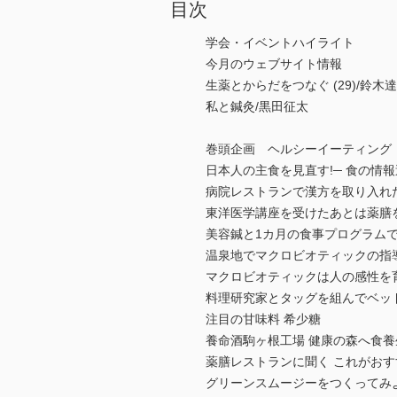
目次
学会・イベントハイライト
今月のウェブサイト情報
生薬とからだをつなぐ (29)/鈴木
私と鍼灸/黒田征太
巻頭企画 ヘルシーイーティング
日本人の主食を見直す!─ 食の情
病院レストランで漢方を取り入れ
東洋医学講座を受けたあとは薬膳
美容鍼と1カ月の食事プログラムで
温泉地でマクロビオティックの指
マクロビオティックは人の感性を
料理研究家とタッグを組んでベッ
注目の甘味料 希少糖
養命酒駒ヶ根工場 健康の森へ食養
薬膳レストランに聞く これがおす
グリーンスムージーをつくってみ