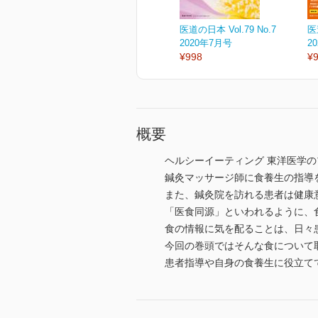
医道の日本 Vol.79 No.7
医
2020年7月号
2
¥998
¥
概要
ヘルシーイーティング 東洋医学
鍼灸マッサージ師に食養生の指導
また、鍼灸院を訪れる患者は健康
「医食同源」といわれるように、
食の情報に気を配ることは、日々
今回の巻頭ではそんな食について
患者指導や自身の食養生に役立て