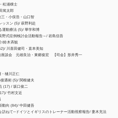
世・松浦穣士
津田篤太郎
森敦三・小俣浩・山口智
スン (5)/ 萩野利赴
動療法 (5)/ 華学和博
野式症例検討会活動報告～/ 岩島信吾
介/鈴木斉観
52)/ 川喜田健司・直本美知
直前座談会 元雄良治・東郷俊宏 【司会】形井秀一
陽嗣・樋川正仁
遇術 (5)/ 関根健夫
17) / 坂口俊二
)/ 竹村文近
昌
 (84)/ 中田健吾
訪ねて─ドイツとイギリスのトレーナー活動視察報告/ 妻木充法