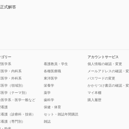
・正式解答
テゴリー
アカウントサービス
礎医学系
看護教員・学生
個人情報の確認・変更
床医学・内科系
各種医療職
メールアドレスの確認・変
床医学・外科系
東洋医学
パスワードの変更
床医学（領域別）
栄養学
かかりつけ書店の確認・変
床医学（テーマ別）
薬学
マイ本棚
会医学系・医学一般など
歯科学
購入履歴
礎看護
保健・体育
床看護（診療科・技術）
セット・雑誌年間購読
床看護（専門別）
雑誌
健・助産