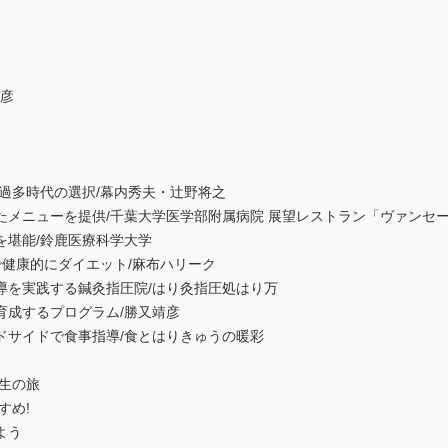
達彦
報過多時代の選択/幕内秀夫・辻野将之
たメニューを提供/千葉大学医学部附属病院 展望レストラン「ヴァンセ
を堪能/鈴鹿医療科学大学
健康的にダイエット/麻布ハリーク
導を実践する鍼灸指圧院/はり灸指圧処はり万
育成するプログラム/勝又靖彦
ドサイドで食事指導/食とはりきゅうの暖彩
生の旅
すめ!
よう