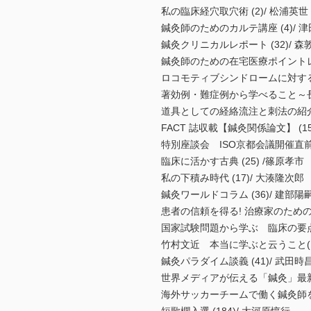
私の臨床経穴取穴術 (2)/ 松浦英
鍼灸師のためのカルテ講座 (4)/ 
鍼灸クリニカルレポート (32)/ 
鍼灸師のための在宅医療ポイントレッ
ロコモティブシンドロームに対する運
著効例・難症例から学べること～長
道具としての経絡流注と刺法の紹
FACT 誌収載【鍼灸関係論文】 (1
特別座談会 ISO京都会議開催
臨床に活かす古典 (25) /篠原孝市
私の下積み時代 (17)/ 大湊隆次郎
鍼灸ワールドコラム (36)/ 建部
患者の信頼を得る! 治療家のための接
国家試験問題から学ぶ 臨床の要点 (
竹村文近 本当に学ぶと云うこと(17
鍼灸パラダイム談義 (41)/ 武田時
世界メディアが伝える「鍼灸」最新動向
海外サッカーチームで働く鍼灸師を