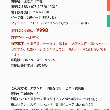
出版社
医道の日本社
電子版ISBN
978-4-7529-1298-9
電子版発売日
2021/05/10
ページ数
229ページ
判型
B5
フォーマット
PDF（パソコンへのダウンロード不可）
¥998
電子版販売価格：
(本体¥908＋税10％)
特記事項
※電子版のデータは、基本的に紙版の誌面に基づいた内
容ですが、広告ページにつきましては、白紙ページに差し替えてお
ります。
印刷版ISBN
978-4-7529-8035-3
印刷版発行年月
2014/05
ご利用方法
ダウンロード型配信サービス（買切型）
同時使用端末数
2
対応OS
iOS最新の２世代前まで / Android最新の２世代前まで
※コンテンツの使用にあたり、専用ビューアisho.jpが必要
※Androidは、Android２世代前の端末のうち、国内キャリア経由で販