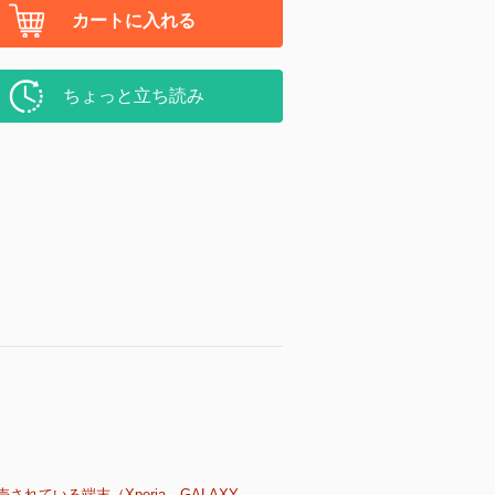
カートに入れる
ちょっと立ち読み
売されている端末（Xperia、GALAXY、