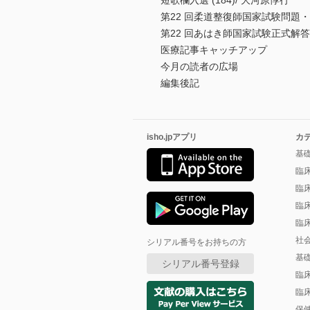
短歌欄入選 (184)/ 大河原惇行
第22 回柔道整復師国家試験問題
第22 回あはき師国家試験正式解答
医療記事キャッチアップ
今月の読者の広場
編集後記
isho.jpアプリ
カ
基
臨
臨
臨
臨
社
シリアル番号をお持ちの方
基
シリアル番号登録
臨
臨
保