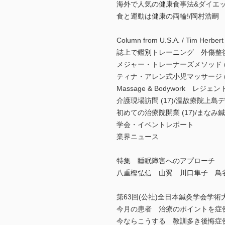
海外で人気の健康食事法&ダイエ
食と運動は健康の両輪!/岡村浩嗣
Column from U.S.A. / Tim Herbert
誌上で鑑別トレーニング 外傷整復道場
メジャー・トレーナーズメソッド (
ティナ・アレン式小児マッサージ (5)/ T
Massage & Bodywork レジ
介護現場訪問 (17)/温故療院上島
初めての治療院開業 (17)/まなみ
学会・イベントレポート
業界ニュース
特集 睡眠障害へのアプローチ
八重樫弘信 山翼 川口隼子 鳥
第63回(公社)全日本鍼灸学会学
今月の患者 治療のポイントを症例と
今ならこうする 教訓多き後悔症例集 