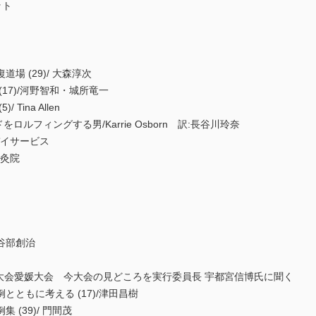
ット
 (29)/ 大森淳次
17)/河野智和・城所竜一
ina Allen
ェンドをロルフィングする男/Karrie Osborn 訳:長谷川玲奈
デイサービス
鍼灸院
谷部創治
術大会愛媛大会 今大会の見どころを実行委員長 宇都宮信博氏に聞く
ともに考える (17)/津田昌樹
(39)/ 門間茂