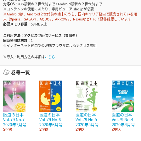
対応OS
iOS最新の２世代前まで / Android最新の２世代前まで
※コンテンツの使用にあたり、専用ビューアisho.jpが必要
※Androidは、Android２世代前の端末のうち、国内キャリア経由で販売されている端
末（Xperia、GALAXY、AQUOS、ARROWS、Nexusなど）にて動作確認しています
必要メモリ容量
58 MB以上
ご利用方法
アクセス型配信サービス（買切型）
同時使用端末数
1
※インターネット経由でのWEBブラウザによるアクセス参照
※導入・利用方法の詳細は
こちら
巻号一覧
医道の日本
医道の日本
医道の日本
医道の日本
Vol.79 No.7
Vol.79 No.6
Vol.79 No.5
Vol.79 No.4
2020年7月号
2020年6月号
2020年5月号
2020年4月号
¥998
¥998
¥998
¥998