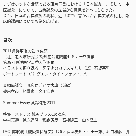
まずはホットな話題である東京宣言における「日本鍼灸」、そして「中
医鍼灸」について、古典鍼灸の立場から意見を述べてもらった。
また、日本の古典鍼灸の現状、近世までに書かれた古典文献の利用、臨
床的課題についても論を広げる。
目次
2011鍼灸学術大会in 東京
（社）老人病研究会 認知症公開講座セミナーを開催
第38回東洋医学夏季大学開催
イラストで振り返る 医学史のカリスマたち（19）石坂宗哲
ポートレート（1）グエン・タイ・フォン・ニヤ
巻頭座談会 臨床に活かす古典（前編）
篠原孝市 相澤良 宮川浩也
Summer Essay 風鈴随想2011
特集 ストレス 鍼灸プラスαの臨床
中村真通 徳永道隆 稲森英彦 石橋建三 山本浩士
FACT誌収載【鍼灸関係論文】126 ／直本美知・戸田一雄、堀口和彦・井