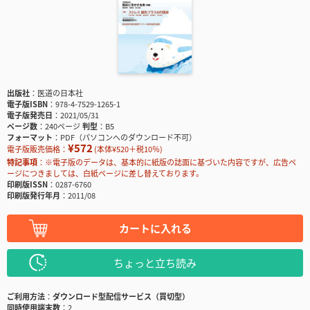
出版社
医道の日本社
電子版ISBN
978-4-7529-1265-1
電子版発売日
2021/05/31
ページ数
240ページ
判型
B5
フォーマット
PDF（パソコンへのダウンロード不可）
¥572
電子版販売価格：
(本体¥520＋税10％)
特記事項
※電子版のデータは、基本的に紙版の誌面に基づいた内容ですが、広告ペ
ージにつきましては、白紙ページに差し替えております。
印刷版ISSN
0287-6760
印刷版発行年月
2011/08
カートに入れる
ちょっと立ち読み
ご利用方法
ダウンロード型配信サービス（買切型）
同時使用端末数
2