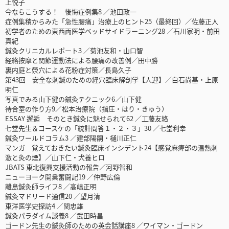
上悦子
今ならこうする！ 後悔症例集8 ／池田政一
症例集積からみた「急性腰痛」治療上のヒント25（最終回）／佐藤正人
初学者のための東西両医学ベッドサイドラーニング28 ／石川家明・前田
真紀
鍼灸クリニカルレポート3 ／菊池友和・山口智
経絡按摩と関節運動法による腰痛の改善例／田中勝
裏内庭と滎穴による花粉症対策／長島久子
第43回 安全な刺鍼のための経穴臨床解剖学【人迎】／白石尚基・上原
明仁
写真でみる山下健の鍼灸テクニック6／山下健
待合室の作り方9／松本治療院（指圧・はり・きゅう）
ESSAY 邂逅 そのとき鍼灸に魅せられて62 ／工藤友絡
七堂先生＆コースケの「統計問答１・２・３」30 ／七堂利幸
鍼灸ワールドコラム3 ／建部陽嗣・樋川正仁
マンガ 覚えておきたい鍼灸臨床インシデント24【感覚麻痺部の温熱刺
激と灸の煙】／山下仁・犬養ヒロ
JBATS 東北復興支援活動の報告／河野智和
ニューヨーク開業奮闘記19 ／仲野広倫
離島鍼灸師ライフ8 ／高嶋正明
鍼灸マドリード通信20 ／望月清
東洋医学史探訪4 ／関忠雄
鍼灸パラダイム談義8 ／武田時昌
ゴードン先生の鍼灸師のための英会話講座8 ／ワイマン・ゴードン