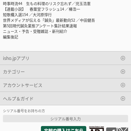
時事時流44 生もの料理のリスク忘れず／児玉浩憲
【連載小説】 春葉堂フラッシュ14 ／椿浩一
短歌欄入選154 ／大河原惇行
世界メディアが伝える「鍼灸」最新動向52 ／中田健吾
第5回現代鍼灸業態アンケート集計結果速報
ニュース・予告・受贈雑誌・新刊紹介
編集後記
isho.jpアプリ
カテゴリー
アカウントサービス
ヘルプ＆ガイド
シリアル番号をお持ちの方
シリアル番号入力