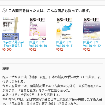
この商品を買った人は、こんな商品も買っています。
理学療法評価学
医道の日本
医道の日本
医道の日本
［Web動画付］
Vol.70 No.10
Vol.70 No.11
Vol.70 No.12
¥5,500
¥572
¥572
¥572
概要
臨床に活かす古典（前編） 現在、日本の鍼灸の手法は大きく古典派、現
代派に分かれる。
今回の座談会では、開業鍼灸師であり古典派の先鋒的・頭脳的存在の3人
が集まり、「古典と臨床」をテーマに語り合った。
本誌ではその全容を2回にわたり掲載する。
2011年6月19日、全日本鍼灸学会と日本伝統鍼灸学会が共催した学術大会
で、「日本鍼灸に関する東京宣言 2011」が採択された。