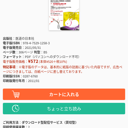
出版社
医道の日本社
電子版ISBN
978-4-7529-1258-3
電子版発売日
2021/05/31
ページ数
306ページ
判型
B5
フォーマット
PDF（パソコンへのダウンロード不可）
¥572
電子版販売価格：
(本体¥520＋税10％)
特記事項
※電子版のデータは、基本的に紙版の誌面に基づいた内容ですが、広告ペ
ージにつきましては、白紙ページに差し替えております。
印刷版ISSN
0287-6760
印刷版発行年月
2011/01
カートに入れる
ちょっと立ち読み
ご利用方法
ダウンロード型配信サービス（買切型）
同時使用端末数
2