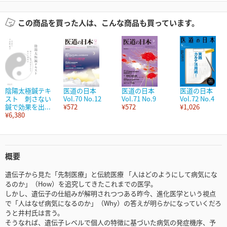
この商品を買った人は、こんな商品も買っています。
陰陽太極鍼テキ
医道の日本
医道の日本
医道の日本
スト 刺さない
Vol.70 No.12
Vol.71 No.9
Vol.72 No.4
鍼で効果を出...
¥572
¥572
¥1,026
¥6,380
概要
遺伝子から見た「先制医療」と伝統医療 「人はどのようにして病気にな
るのか」（How）を追究してきたこれまでの医学。
しかし、遺伝子の仕組みが解明されつつある昨今、進化医学という視点
で「人はなぜ病気になるのか」（Why）の答えが明らかになっていくだろ
うと井村氏は言う。
そうなれば、遺伝子レベルで個人の特徴に基づいた病気の発症機序、予