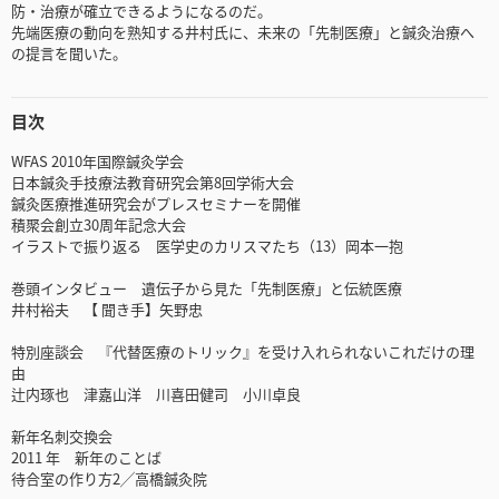
防・治療が確立できるようになるのだ。
先端医療の動向を熟知する井村氏に、未来の「先制医療」と鍼灸治療へ
の提言を聞いた。
目次
WFAS 2010年国際鍼灸学会
日本鍼灸手技療法教育研究会第8回学術大会
鍼灸医療推進研究会がプレスセミナーを開催
積聚会創立30周年記念大会
イラストで振り返る 医学史のカリスマたち（13）岡本一抱
巻頭インタビュー 遺伝子から見た「先制医療」と伝統医療
井村裕夫 【 聞き手】矢野忠
特別座談会 『代替医療のトリック』を受け入れられないこれだけの理
由
辻内琢也 津嘉山洋 川喜田健司 小川卓良
新年名刺交換会
2011 年 新年のことば
待合室の作り方2╱高橋鍼灸院