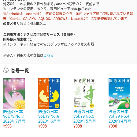
対応OS
iOS最新の２世代前まで / Android最新の２世代前まで
※コンテンツの使用にあたり、専用ビューアisho.jpが必要
※Androidは、Android２世代前の端末のうち、国内キャリア経由で販売されている端
末（Xperia、GALAXY、AQUOS、ARROWS、Nexusなど）にて動作確認しています
必要メモリ容量
48 MB以上
ご利用方法
アクセス型配信サービス（買切型）
同時使用端末数
1
※インターネット経由でのWEBブラウザによるアクセス参照
※導入・利用方法の詳細は
こちら
巻号一覧
医道の日本
医道の日本
医道の日本
医道の日本
Vol.79 No.7
Vol.79 No.6
Vol.79 No.5
Vol.79 No.4
2020年7月号
2020年6月号
2020年5月号
2020年4月号
¥998
¥998
¥998
¥998