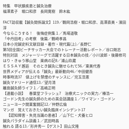
特集 甲状腺疾患と鍼灸治療
福澤素子 堀口和彦 長岡寛樹 鈴木紘
FACT誌収載【鍼灸関係論文】119／鶴岡浩樹・堀口和彦、高澤直美・濱田
淳
今ならこうする！ 後悔症例集１／馬場道敬
「中丹田考」の考察 後篇／鶴崎孝昌
日本小児鍼史料文献目録・著作・現代篇(上)／長野仁
第5回全国ビーチサッカー大会でのトレーナー活動レポート／谷口剛志
特別対談 メジャーリーグで活躍する日本鍼灸の技／小川波郎・後藤修司
はり・きゅう移山堂 楽病の記8／浦山玖蔵
ＥＳＳＡＹ邂逅 そのとき鍼灸に魅せられて56／東美代香
世界メディアが伝える「鍼灸」最新動向46／中田健吾
時事時流37 値上げを禁煙のチャンスに／児玉浩憲
鍼灸マドリード通信13／望月清
離島鍼灸師ライフ１／高嶋正明
【連載小説】 春葉堂フラッシュ7 治療犬ニックの実力／椿浩一
ゴードン先生の鍼灸師のための英会話講座１／ワイマン・ゴードン
ニューヨーク開業奮闘記12／仲野広倫
マンガ 覚えておきたい鍼灸臨床インシデント17
【認知障害・失見当識の患者】／山下仁・犬養ヒロ
鍼灸パラダイム談義１／武田時昌
触れる 語る13／形井秀一【ゲスト】田山文隆