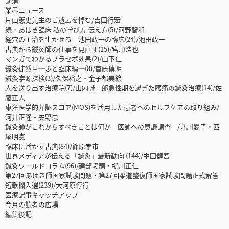
講演
業界ニュース
片山憲史先生のご逝去を悼む/吉田行宏
続・あはき臨床 私の学び方 伝え方(5)/河野智和
経穴の主治を生かせる 池田政一の臨床(24)/池田政一
古典から鍼灸師の仕事を見直す(15)/宮川浩也
マンガでわかるプラセボ効果(2)/山下仁
鍼灸徒然草─ふと臨床編─(8)/首藤傳明
鍼灸字源探検(3)/久保裕之・金子都美絵
人を送り出す治療院(7)/山内誠一郎急性期を過ぎた腰痛の鍼灸治療(14)/佐
藤正人
東洋医学的弁証スコア(MOS)を活用した患者へのセルフケアの取り組み/
河井正隆・矢野忠
鍼灸師がこれからすべきことは何か─医師への意識調査─/北川愛子・西
尾明憲
臨床に活かす古典(84)/篠原孝市
世界メディアが伝える「鍼灸」最新動向 (144)/中田健吾
鍼灸ワールドコラム(96)/建部陽嗣・樋川正仁
第27回あはき師国家試験問題・第27回柔道整復師国家試験問題正式解答
短歌欄入選(239)/大河原惇行
医療記事キャッチアップ
今月の読者の広場
編集後記