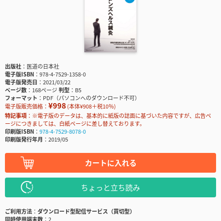
出版社
医道の日本社
電子版ISBN
978-4-7529-1358-0
電子版発売日
2021/03/22
ページ数
168ページ
判型
B5
フォーマット
PDF（パソコンへのダウンロード不可）
¥998
電子版販売価格：
(本体¥908＋税10％)
特記事項
※電子版のデータは、基本的に紙版の誌面に基づいた内容ですが、広告ペ
ージにつきましては、白紙ページに差し替えております。
印刷版ISBN
978-4-7529-8078-0
印刷版発行年月
2019/05
カートに入れる
ちょっと立ち読み
ご利用方法
ダウンロード型配信サービス（買切型）
同時使用端末数
2