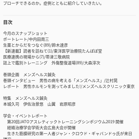
プローチできるのか。症例とともに紹介していきたい。
目次
今月のスナップショット
ポートレート/中内田周三
生薬とからだをつなぐ(89)/鈴木達彦
【新連載】読者を訪ねて(1)/東洋医学治療院たんぽぽ堂
医療連携の現場から(7)/帯津三敬病院
誌上で鑑別トレーニング 外傷整復道場(89)/大森淳次
巻頭企画 メンズヘルス鍼灸
巻頭インタビュー 男性の病を考える「メンズヘルス」/辻村晃
レポート 男性ホルモンを測ってみました!/メンズヘルスクリニック東京
特集 メンズヘルス鍼灸
本城久司 伊佐治景悠 山翼 岩原昭彦
学会・イベントレポート
第20回JATOアスレティックトレーニングシンポジウム2019 開催
経絡治療学会学術大会広島大会が開催
生きた筋膜研究の第一人者ジャン・クロウド・ギャバンドゥ氏が来日