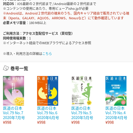
対応OS
iOS最新の２世代前まで / Android最新の２世代前まで
※コンテンツの使用にあたり、専用ビューアisho.jpが必要
※Androidは、Android２世代前の端末のうち、国内キャリア経由で販売されている端
末（Xperia、GALAXY、AQUOS、ARROWS、Nexusなど）にて動作確認しています
必要メモリ容量
180 MB以上
ご利用方法
アクセス型配信サービス（買切型）
同時使用端末数
1
※インターネット経由でのWEBブラウザによるアクセス参照
※導入・利用方法の詳細は
こちら
巻号一覧
医道の日本
医道の日本
医道の日本
医道の日本
Vol.79 No.7
Vol.79 No.6
Vol.79 No.5
Vol.79 No.4
2020年7月号
2020年6月号
2020年5月号
2020年4月号
¥998
¥998
¥998
¥998