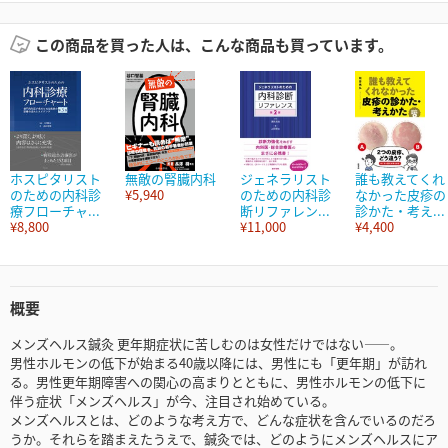
この商品を買った人は、こんな商品も買っています。
ホスピタリスト
無敵の腎臓内科
ジェネラリスト
誰も教えてくれ
のための内科診
¥5,940
のための内科診
なかった皮疹の
療フローチャ...
断リファレン...
診かた・考え...
¥8,800
¥11,000
¥4,400
概要
メンズヘルス鍼灸 更年期症状に苦しむのは女性だけではない――。
男性ホルモンの低下が始まる40歳以降には、男性にも「更年期」が訪れ
る。男性更年期障害への関心の高まりとともに、男性ホルモンの低下に
伴う症状「メンズヘルス」が今、注目され始めている。
メンズヘルスとは、どのような考え方で、どんな症状を含んでいるのだろ
うか。それらを踏まえたうえで、鍼灸では、どのようにメンズヘルスにア