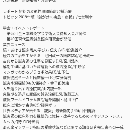
水沼未雅 高梨知揚・浅岡史弥
レポート 初期の変形性膝関節症と鍼治療
トピック 2019年版「鍼が効く疾患・症状」/七堂利幸
学会・イベントレポート
第68回全日本鍼灸学会学術大会愛知大会が開催
第49回現代医療鍼灸臨床研究会が開催
業界ニュース
続・あはき臨床 私の学び方 伝え方(6)/設楽雄介
経穴の主治を生かせる 池田政一の臨床(25)/池田政一
古典から鍼灸師の仕事を見直す(16)/宮川浩也
解剖生理に基づいた深層筋への鍼治療 (5)/中野保
マンガでわかるプラセボ効果(3)/山下仁
鍼灸徒然草─ふと臨床編─(10)/首藤傳明
鍼灸字源探検(4)/久保裕之・金子都美絵
人を送り出す治療院(8)/山内誠一郎
急性期を過ぎた腰痛の鍼灸治療(15)/佐藤正人
鍼灸ワールドコラム(97)/建部陽嗣・樋川正仁
臨床に活かす古典(85)/篠原孝市
世界メディアが伝える「鍼灸」最新動向(145)/中田健吾
鍼灸師の臨床能力を継続的に維持・改善するためのマネジメントシステ
ムへの招待 /宮崎彰吾
あん摩マッサージ指圧の受療状況などに関する調査研究報告書への平成