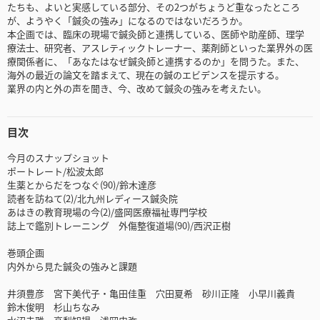
たちも、よいと実感している部分、その2つがちょうど重なったところ
が、ようやく「鍼灸の強み」になるのではないだろうか。
本企画では、臨床の現場で鍼灸師と連携している、医師や助産師、理学
療法士、研究者、アスレティックトレーナー、薬剤師といった業界外の医
療関係者に、「あなたはなぜ鍼灸師と連携するのか」を問うた。また、
海外の最近の論文を踏まえて、現在の鍼のエビデンスを提示する。
業界の内と外の声を聞き、今、改めて鍼灸の強みを考えたい。
目次
今月のスナップショット
ポートレート/松波太郎
生薬とからだをつなぐ(90)/鈴木達彦
読者を訪ねて(2)/北九州レディース鍼灸院
あはきの教育現場の今(2)/盛岡医療福祉専門学校
誌上で鑑別トレーニング 外傷整復道場(90)/西沢正樹
巻頭企画
内外から見た鍼灸の強みと課題
井須豊彦 宮下美代子・亀田佳重 穴田夏希 砂川正隆 小早川義貴
鈴木俊明 杉山ちなみ