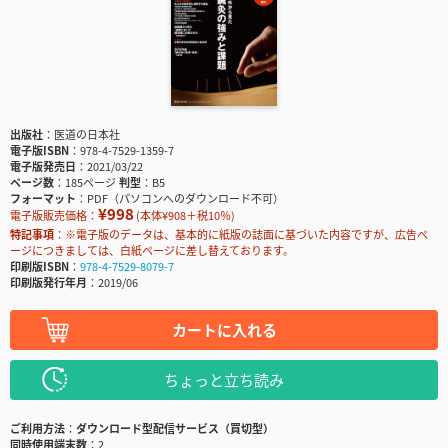
出版社
医道の日本社
電子版ISBN
978-4-7529-1359-7
電子版発売日
2021/03/22
ページ数
185ページ
判型
B5
フォーマット
PDF（パソコンへのダウンロード不可）
¥998
電子版販売価格：
(本体¥908＋税10％)
特記事項
※電子版のデータは、基本的に紙版の誌面に基づいた内容ですが、広告ペ
ージにつきましては、白紙ページに差し替えております。
印刷版ISBN
978-4-7529-8079-7
印刷版発行年月
2019/06
カートに入れる
ちょっと立ち読み
ご利用方法
ダウンロード型配信サービス（買切型）
同時使用端末数
2