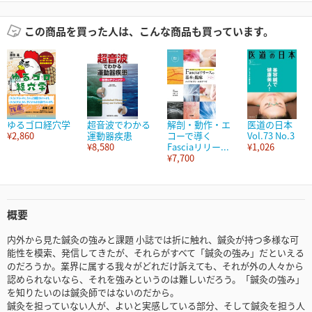
この商品を買った人は、こんな商品も買っています。
ゆるゴロ経穴学
超音波でわかる
解剖・動作・エ
医道の日本
¥2,860
運動器疾患
コーで導く
Vol.73 No.3
¥8,580
Fasciaリリー...
¥1,026
¥7,700
概要
内外から見た鍼灸の強みと課題 小誌では折に触れ、鍼灸が持つ多様な可
能性を模索、発信してきたが、それらがすべて「鍼灸の強み」だといえる
のだろうか。業界に属する我々がどれだけ訴えても、それが外の人々から
認められないなら、それを強みというのは難しいだろう。「鍼灸の強み」
を知りたいのは鍼灸師ではないのだから。
鍼灸を担っていない人が、よいと実感している部分、そして鍼灸を担う人