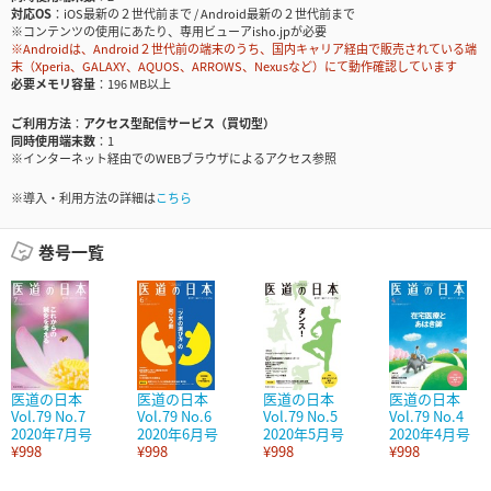
対応OS
iOS最新の２世代前まで / Android最新の２世代前まで
※コンテンツの使用にあたり、専用ビューアisho.jpが必要
※Androidは、Android２世代前の端末のうち、国内キャリア経由で販売されている端
末（Xperia、GALAXY、AQUOS、ARROWS、Nexusなど）にて動作確認しています
必要メモリ容量
196 MB以上
ご利用方法
アクセス型配信サービス（買切型）
同時使用端末数
1
※インターネット経由でのWEBブラウザによるアクセス参照
※導入・利用方法の詳細は
こちら
巻号一覧
医道の日本
医道の日本
医道の日本
医道の日本
Vol.79 No.7
Vol.79 No.6
Vol.79 No.5
Vol.79 No.4
2020年7月号
2020年6月号
2020年5月号
2020年4月号
¥998
¥998
¥998
¥998