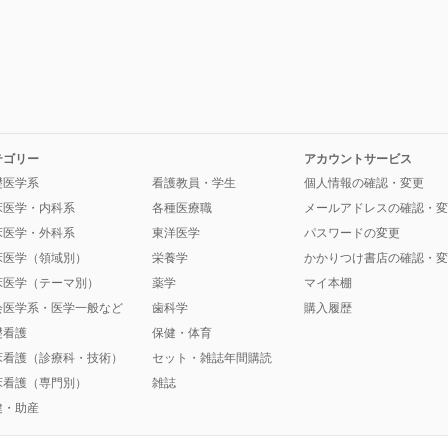
テゴリー
アカウントサービス
礎医学系
看護教員・学生
個人情報の確認・変更
床医学・内科系
各種医療職
メールアドレスの確認・変
床医学・外科系
東洋医学
パスワードの変更
床医学（領域別）
栄養学
かかりつけ書店の確認・変
床医学（テーマ別）
薬学
マイ本棚
会医学系・医学一般など
歯科学
購入履歴
礎看護
保健・体育
床看護（診療科・技術）
セット・雑誌年間購読
床看護（専門別）
雑誌
健・助産