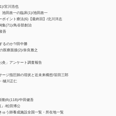
)/宮川浩也
池田政一の臨床(1)/池田政一
ポイント療法(6)【最終回】/北川洋志
(71)/鳥谷部創治
俊吾
するのか?/田中勝
医療面接(2)/奈良雅之
お灸」アンケート調査報告
サージ指圧師の現状と近未来構想/笹田三郎
嗣・樋川正仁
向(118)/中田健吾
総覧』/松田博公
きゅう師養成施設全国一覧・所在地一覧