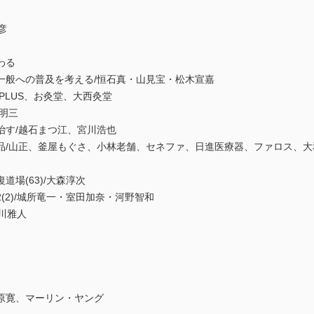
彦
わる
一般への普及を考える/恒石真・山見宝・松木宣嘉
PLUS、お灸堂、大西灸堂
明三
治す/越石まつ江、宮川浩也
品/山正、釜屋もぐさ、小林老舗、セネファ、日進医療器、ファロス、大
場(63)/大森淳次
(2)/城所竜一・室田加奈・河野智和
江川雅人
原寛、マーリン・ヤング