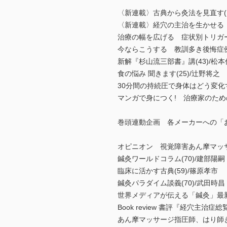
〈新連載〉古典から灸法を見直す(1
〈新連載〉経穴の主治を生かせる 
治療の幅を広げる 症状別トリガー
今ならこうする 教訓多き後悔症例集
新解『杉山流三部書』講(43)/松本
食の悩み 聞きます(25)/辻野将之
30分間の持続圧で身体はどう変化
マンガで身につく! 治療家のための
巻頭連動企画 各メーカーへの「
オピニオン 視覚障害あん摩マッ
鍼灸ワールドコラム(70)/建部陽
臨床に活かす古典(59)/篠原孝市
鍼灸パラダイム談義(70)/武田時昌
世界メディアが伝える「鍼灸」最新動
Book review 書評『経穴主治症
あん摩マッサージ指圧師、はり師