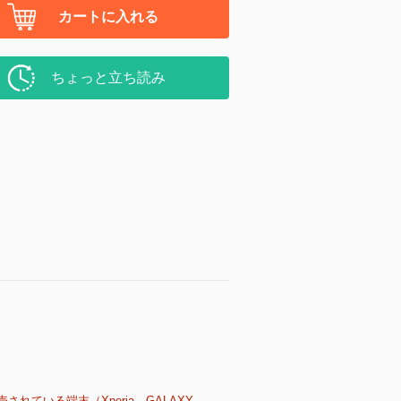
カートに入れる
ちょっと立ち読み
売されている端末（Xperia、GALAXY、