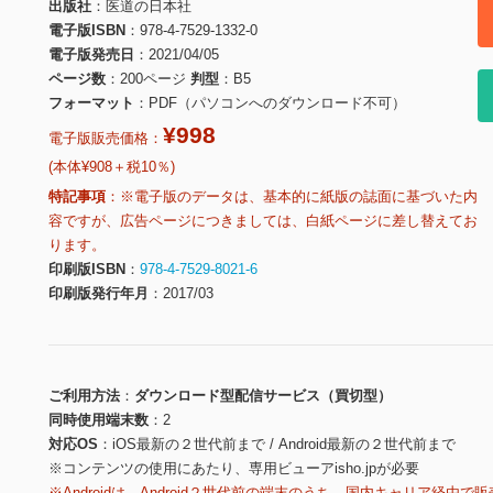
出版社
医道の日本社
電子版ISBN
978-4-7529-1332-0
電子版発売日
2021/04/05
ページ数
200ページ
判型
B5
フォーマット
PDF（パソコンへのダウンロード不可）
¥998
電子版販売価格：
(本体¥908＋税10％)
特記事項
※電子版のデータは、基本的に紙版の誌面に基づいた内
容ですが、広告ページにつきましては、白紙ページに差し替えてお
ります。
印刷版ISBN
978-4-7529-8021-6
印刷版発行年月
2017/03
ご利用方法
ダウンロード型配信サービス（買切型）
同時使用端末数
2
対応OS
iOS最新の２世代前まで / Android最新の２世代前まで
※コンテンツの使用にあたり、専用ビューアisho.jpが必要
※Androidは、Android２世代前の端末のうち、国内キャリア経由で販