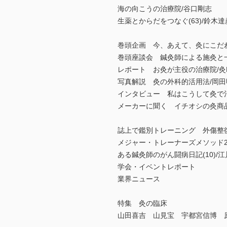
海の向こうの治療院/谷口剛志
生薬とからだをつなぐ(63)/鈴木達
巻頭企画 今、あえて、灸にこだ
巻頭座談会 鍼灸師による施灸と
レポート お灸が主役の治療院/灸
写真解説 灸の外科的活用法/岡田
インタビュー 私はこうして灸で
メーカーに聞く イチオシの灸商
誌上で鑑別トレーニング 外傷整復道
メジャー・トレーナーズメソッド2
ある鍼灸師のがん闘病日記(10)/
学会・イベントレポート
業界ニュース
特集 灸の臨床
山田喜吉 山見宝 宇都宮信博 