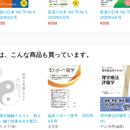
道の日本 Vol.79 No.6
医道の日本 Vol.79 No.5
医道の日本 Vol.79
020年6月号
2020年5月号
2020年4月号
998
¥998
¥998
は、こんな商品も買っています。
陽太極鍼テキスト 刺さ
臨床スポーツ医学 2022年
理学療法評価学［
い鍼で効果を出す配穴...
4月号
付］
川 正子(著)
文光堂
中山 恭秀(編集)