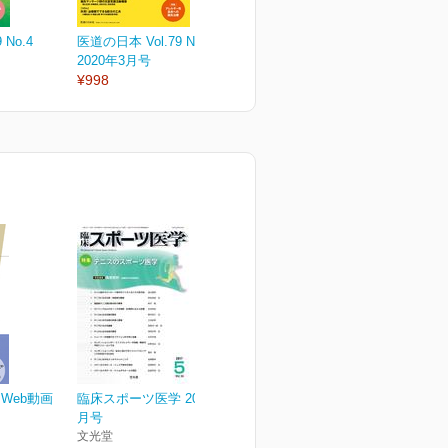
 No.4
医道の日本 Vol.79 No.3
医道の日本 Vol.79 No.2
医
2020年3月号
2020年2月号
2
¥998
¥998
¥
Web動画
臨床スポーツ医学 2017年5
月号
文光堂