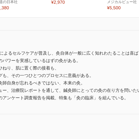
道の日本社
¥2,970
メジカルビュー社
,380
¥5,500
灸によるセルフケアが普及し、灸自体が一般に広く知れわたることは喜ば
のパワーを実感しているはずの灸がある。
ひねり、肌に置く際の接着も、
グも、その一つひとつのプロセスに意義がある。
灸師自身が忘れるべきではない、本来の灸。
ュー、治療院レポートを通して、鍼灸師にとっての灸の在り方を問いた
のアンケート調査報告を掲載、特集も「灸の臨床」を組んでいる。