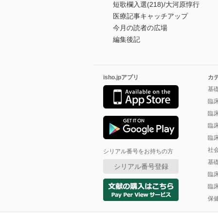
短歌欄入選(218)/大河原惇行
医療記事キャッチアップ
今月の読者の広場
編集後記
isho.jpアプリ
カ
基
臨
臨
臨
臨
社
シリアル番号をお持ちの方
基
シリアル番号登録
臨
臨
保