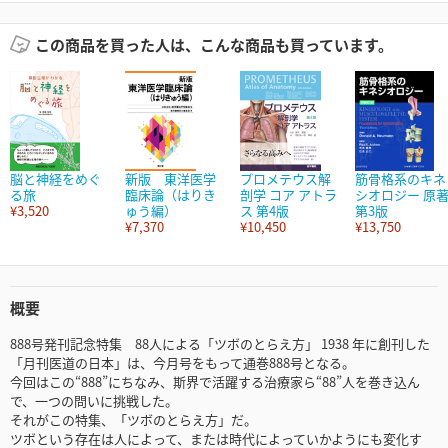
この商品を買った人は、こんな商品も買っています。
脳と神経をめぐ
新版 東洋医学
プロメテウス解
筋骨格系のキネ
る旅
臨床論（はりき
剖学 コア アトラ
シオロジー 原
¥3,520
ゅう編）
ス 第4版
第3版
¥7,370
¥10,450
¥13,750
概要
888号発刊記念特集 88人による「ツボのとらえ方」 1938 年に創刊した
「月刊医道の日本」は、今月号をもって通巻888号となる。
今回はこの“888”にちなみ、斯界で活躍する治療家ら“88”人を巻き込ん
で、一つの問いに挑戦した。
それがこの特集、「ツボのとらえ方」だ。
ツボという存在は人によって、または時代によっていかようにも変化す