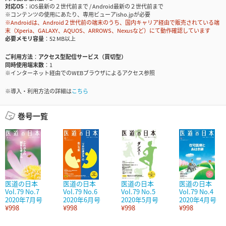
対応OS
iOS最新の２世代前まで / Android最新の２世代前まで
※コンテンツの使用にあたり、専用ビューアisho.jpが必要
※Androidは、Android２世代前の端末のうち、国内キャリア経由で販売されている端
末（Xperia、GALAXY、AQUOS、ARROWS、Nexusなど）にて動作確認しています
必要メモリ容量
52 MB以上
ご利用方法
アクセス型配信サービス（買切型）
同時使用端末数
1
※インターネット経由でのWEBブラウザによるアクセス参照
※導入・利用方法の詳細は
こちら
巻号一覧
医道の日本
医道の日本
医道の日本
医道の日本
Vol.79 No.7
Vol.79 No.6
Vol.79 No.5
Vol.79 No.4
2020年7月号
2020年6月号
2020年5月号
2020年4月号
¥998
¥998
¥998
¥998