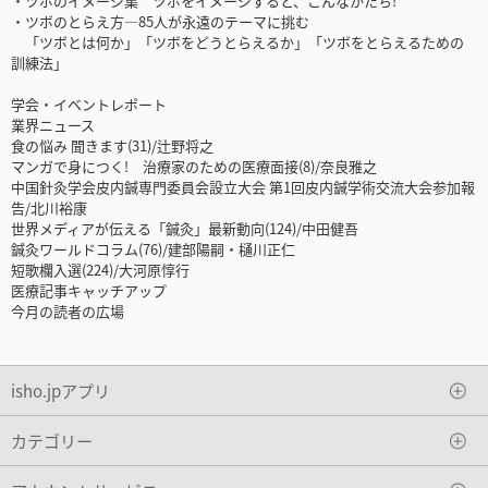
・ツボのイメージ集 ツボをイメージすると、こんなかたち!
・ツボのとらえ方―85人が永遠のテーマに挑む
「ツボとは何か」「ツボをどうとらえるか」「ツボをとらえるための
訓練法」
学会・イベントレポート
業界ニュース
食の悩み 聞きます(31)/辻野将之
マンガで身につく! 治療家のための医療面接(8)/奈良雅之
中国針灸学会皮内鍼専門委員会設立大会 第1回皮内鍼学術交流大会参加報
告/北川裕康
世界メディアが伝える「鍼灸」最新動向(124)/中田健吾
鍼灸ワールドコラム(76)/建部陽嗣・樋川正仁
短歌欄入選(224)/大河原惇行
医療記事キャッチアップ
今月の読者の広場
isho.jpアプリ
カテゴリー