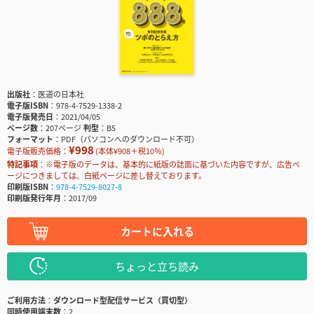
出版社
医道の日本社
電子版ISBN
978-4-7529-1338-2
電子版発売日
2021/04/05
ページ数
207ページ
判型
B5
フォーマット
PDF（パソコンへのダウンロード不可）
¥998
電子版販売価格：
(本体¥908＋税10％)
特記事項
※電子版のデータは、基本的に紙版の誌面に基づいた内容ですが、広告ペ
ージにつきましては、白紙ページに差し替えております。
印刷版ISBN
978-4-7529-8027-8
印刷版発行年月
2017/09
カートに入れる
ちょっと立ち読み
ご利用方法
ダウンロード型配信サービス（買切型）
同時使用端末数
2