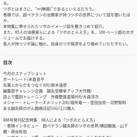
る。
ツボとはまさに、“∞(無限)”であるといえるだろう。
巻頭では、超ベテランの治療家が持つツボの世界について話を聞いたほ
か、
本特集に寄せられたツボのイメージ図を敷きつめて紹介。
また、85人の治療家らによる「ツボのとらえ方」を、100 ページ超の大ボ
リュームでお届けする。
各人が持つツボ論に触れ、自身のツボ探求をより極めていただきたい。
目次
今月のスナップショット
ポートレート/米倉良平
生薬とからだをつなぐ(69)/鈴木達彦
編集部チャレンジ企画 鍼灸受療率アップ大作戦!
誌上で鑑別トレーニング 外傷整復道場(69)/大森淳次
メジャー・トレーナーズメソッド2(8)/城所竜一・室田加奈・河野智和
ある鍼灸師のがん闘病日記(16)/江川雅人
888号発刊記念特集 88人による「ツボのとらえ方」
・巻頭インタビュー 超ベテラン鍼灸師のツボの世界/横田観風・山下
健・南谷旺伯