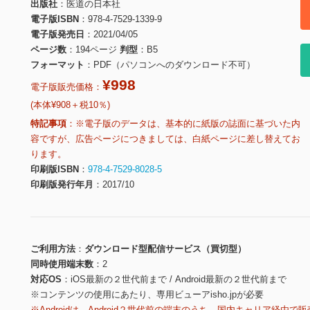
出版社
医道の日本社
電子版ISBN
978-4-7529-1339-9
電子版発売日
2021/04/05
ページ数
194ページ
判型
B5
フォーマット
PDF（パソコンへのダウンロード不可）
¥998
電子版販売価格：
(本体¥908＋税10％)
特記事項
※電子版のデータは、基本的に紙版の誌面に基づいた内
容ですが、広告ページにつきましては、白紙ページに差し替えてお
ります。
印刷版ISBN
978-4-7529-8028-5
印刷版発行年月
2017/10
ご利用方法
ダウンロード型配信サービス（買切型）
同時使用端末数
2
対応OS
iOS最新の２世代前まで / Android最新の２世代前まで
※コンテンツの使用にあたり、専用ビューアisho.jpが必要
※Androidは、Android２世代前の端末のうち、国内キャリア経由で販