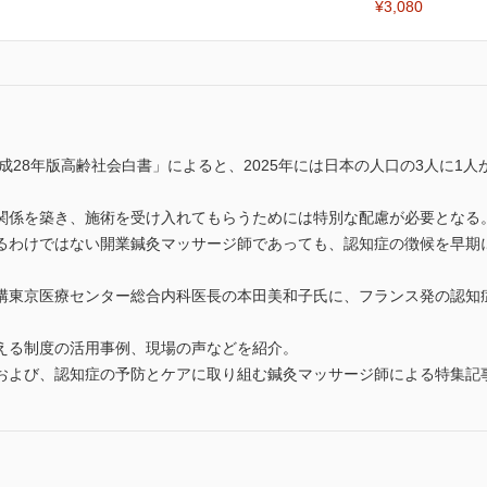
¥3,080
成28年版高齢社会白書」によると、2025年には日本の人口の3人に1人
関係を築き、施術を受け入れてもらうためには特別な配慮が必要となる
るわけではない開業鍼灸マッサージ師であっても、認知症の徴候を早期
構東京医療センター総合内科医長の本田美和子氏に、フランス発の認知
える制度の活用事例、現場の声などを紹介。
および、認知症の予防とケアに取り組む鍼灸マッサージ師による特集記