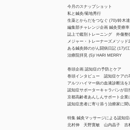
今月のスナップショット
私と鍼灸/菊地秀行
生薬とからだをつなぐ (70)/鈴木
編集部チャレンジ企画 鍼灸受療率ア
誌上で鑑別トレーニング 外傷整復道
メジャー・トレーナーズメソッド2 
ある鍼灸師のがん闘病日記 (17)/
治療院拝見 (5)/ HARI MERRY
巻頭企画 認知症の予防とケア
巻頭インタビュー 認知症ケアの
アルツハイマー病の血液診断法を
認知症サポーターキャラバンが目
京都高齢者あんしんサポート企業
認知症患者に寄り添う治療家に聞い
特集 鍼灸マッサージによる認知
北村伸 天野寛敏 山内晶子 吉