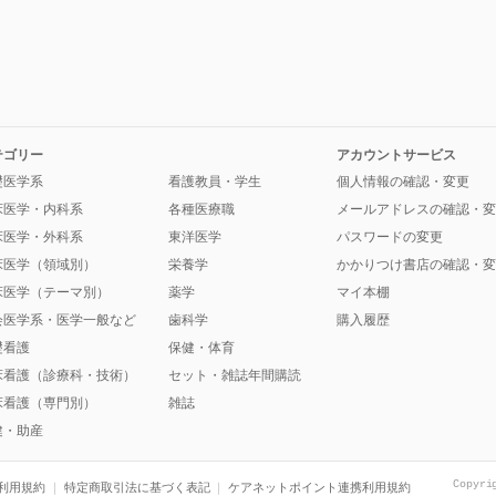
テゴリー
アカウントサービス
礎医学系
看護教員・学生
個人情報の確認・変更
床医学・内科系
各種医療職
メールアドレスの確認・変
床医学・外科系
東洋医学
パスワードの変更
床医学（領域別）
栄養学
かかりつけ書店の確認・変
床医学（テーマ別）
薬学
マイ本棚
会医学系・医学一般など
歯科学
購入履歴
礎看護
保健・体育
床看護（診療科・技術）
セット・雑誌年間購読
床看護（専門別）
雑誌
健・助産
Copyri
利用規約
特定商取引法に基づく表記
ケアネットポイント連携利用規約