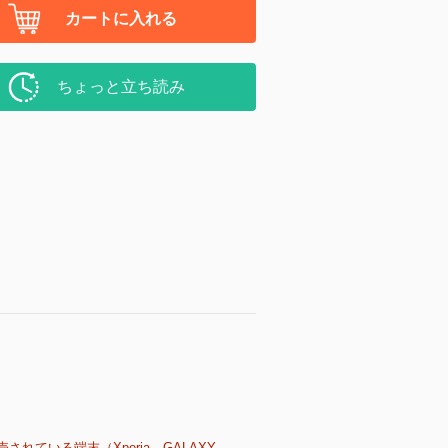
カートに入れる
ちょっと立ち読み
売されている端末（Xperia、GALAXY、