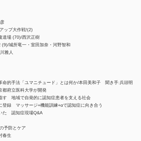
達彦
ップ大作戦!(2)
場 (70)/西沢正樹
(9)/城所竜一・室田加奈・河野智和
江川雅人
革命的手法「ユマニチュード」とは何か/本田美和子 聞き手:兵頭明
京都府立医科大学が開発
指す 地域で自発的に認知症患者を支える社会
に登録 マッサージ+機能訓練+αで認知症に向き合う
た 認知症現場Q&A
症の予防とケア
村春生