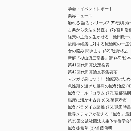
学会・イベントレポート
業界ニュース
触れる 語る シリーズ2 (5)/
古典から灸法を見直す (7)/宮川浩
経穴の主治を生かせる 池田政一の臨
後頭神経痛に対する鍼治療の一症
食の悩み 聞きます (32)/辻野将之
新解『杉山流三部書』講 (45)/松
第41回代田賞決定発表
第42回代田賞論文募集要項
マンガで身につく! 治療家のための
急性期を過ぎた腰痛の鍼灸治療 (4
鍼灸ワールドコラム (77)/建部陽
臨床に活かす古典 (65)/篠原孝市
鍼灸パラダイム談義 (76)/武田時昌
世界メディアが伝える「鍼灸」最新動
第35回公益社団法人生体制御学会
鍼灸徒然草 (3)/首藤傳明