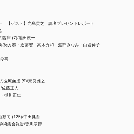
形井秀一 【ゲスト】光島貴之 読者プレゼントレポート
也
床 (7)/池田政一
例/緒方奏・近藤宏・高木秀和・渡部みなみ・白岩伸子
本俊吾
医療面接 (9)/奈良雅之
)/佐藤正人
嗣・樋川正仁
向 (125)/中田健吾
学術集会報告/皆川宗德