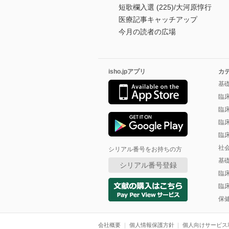
短歌欄入選 (225)/大河原惇行
医療記事キャッチアップ
今月の読者の広場
isho.jpアプリ
カ
基
臨
臨
臨
臨
社
シリアル番号をお持ちの方
基
シリアル番号登録
臨
臨
保
会社概要
個人情報保護方針
個人向けサービス