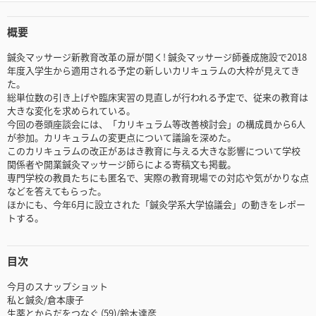
概要
鍼灸マッサージ新教育改革の扉が開く! 鍼灸マッサージ師養成施設で2018
年度入学生から適用される予定の新しいカリキュラムの大枠が見えてき
た。
総単位数の引き上げや臨床実習の見直しが行われる予定で、従来の教育は
大きな変化を求められている。
今回の巻頭座談会には、「カリキュラム等改善検討会」の構成員から6人
が参加。カリキュラムの変更点について議論を深めた。
このカリキュラムの改正があはき教育に与える大きな影響について学校
関係者や開業鍼灸マッサージ師らによる寄稿文も掲載。
専門学校の教員たちにも匿名で、実際の教育現場での対応や気がかりな点
などを答えてもらった。
ほかにも、今年6月に設立された「鍼灸学系大学協議会」の動きをレポー
トする。
目次
今月のスナップショット
私と鍼灸/倉本康子
生薬とからだをつなぐ (59)/鈴木達彦