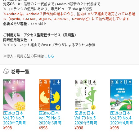
対応OS
iOS最新の２世代前まで / Android最新の２世代前まで
※コンテンツの使用にあたり、専用ビューアisho.jpが必要
※Androidは、Android２世代前の端末のうち、国内キャリア経由で販売されている端
末（Xperia、GALAXY、AQUOS、ARROWS、Nexusなど）にて動作確認しています
必要メモリ容量
72 MB以上
ご利用方法
アクセス型配信サービス（買切型）
同時使用端末数
1
※インターネット経由でのWEBブラウザによるアクセス参照
※導入・利用方法の詳細は
こちら
巻号一覧
医道の日本
医道の日本
医道の日本
医道の日本
Vol.79 No.7
Vol.79 No.6
Vol.79 No.5
Vol.79 No.4
2020年7月号
2020年6月号
2020年5月号
2020年4月号
¥998
¥998
¥998
¥998