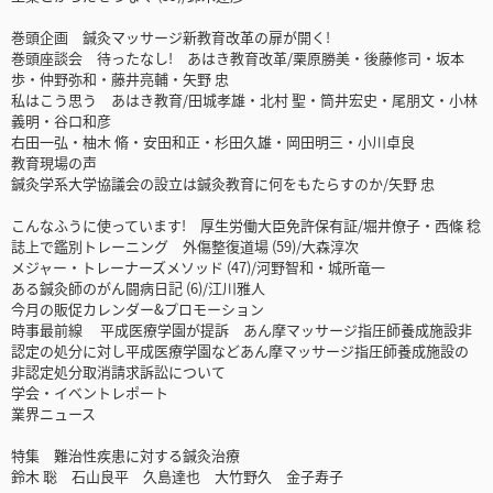
巻頭企画 鍼灸マッサージ新教育改革の扉が開く!
巻頭座談会 待ったなし! あはき教育改革/栗原勝美・後藤修司・坂本
歩・仲野弥和・藤井亮輔・矢野 忠
私はこう思う あはき教育/田城孝雄・北村 聖・筒井宏史・尾朋文・小林
義明・谷口和彦
右田一弘・柚木 脩・安田和正・杉田久雄・岡田明三・小川卓良
教育現場の声
鍼灸学系大学協議会の設立は鍼灸教育に何をもたらすのか/矢野 忠
こんなふうに使っています! 厚生労働大臣免許保有証/堀井僚子・西條 稔
誌上で鑑別トレーニング 外傷整復道場 (59)/大森淳次
メジャー・トレーナーズメソッド (47)/河野智和・城所竜一
ある鍼灸師のがん闘病日記 (6)/江川雅人
今月の販促カレンダー&プロモーション
時事最前線 平成医療学園が提訴 あん摩マッサージ指圧師養成施設非
認定の処分に対し平成医療学園などあん摩マッサージ指圧師養成施設の
非認定処分取消請求訴訟について
学会・イベントレポート
業界ニュース
特集 難治性疾患に対する鍼灸治療
鈴木 聡 石山良平 久島達也 大竹野久 金子寿子