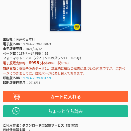
出版社
医道の日本社
電子版ISBN
978-4-7529-1328-3
電子版発売日
2021/04/12
ページ数
187ページ
判型
B5
フォーマット
PDF（パソコンへのダウンロード不可）
¥998
電子版販売価格：
(本体¥908＋税10％)
特記事項
※電子版のデータは、基本的に紙版の誌面に基づいた内容ですが、広告ペ
ージにつきましては、白紙ページに差し替えております。
印刷版ISBN
978-4-7529-8017-9
印刷版発行年月
2016/11
カートに入れる
ちょっと立ち読み
ご利用方法
ダウンロード型配信サービス（買切型）
同時使用端末数
2