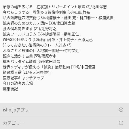
治療の幅を広げる 症状別トリガーポイント療法 (2)/北川洋志
今ならこうする 教訓多き後悔症例集 (68)/山田竹弘
私の臨床経穴取穴術 (28)/松浦穣士・藤田 充・樋口雅一・松浦英世
鍼灸師のためのカルテ講座 (33)/津田篤太郎
食の悩み聞きます (21)/辻野将之
鍼灸ワールドコラム (66)/建部陽嗣・樋川正仁
WFAS2016だより (10)/若山育郎・井上悦子・石原克己
知っておきたい治療院のクレーム対応 (3)
ふるさとと故郷の巨大地震―後記―/竹村文近
臨床に活かす古典 (55)/篠原孝市
鍼灸パラダイム談義 (69)/武田時昌
世界メディアが伝える「鍼灸」最新動向 (114)/中田健吾
短歌欄入選 (214)/大河原惇行
医療記事キャッチアップ
今月の読者の広場
編集後記
isho.jpアプリ
カテゴリー