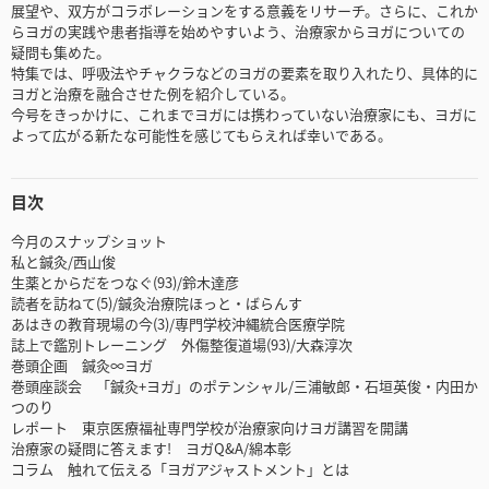
展望や、双方がコラボレーションをする意義をリサーチ。さらに、これか
らヨガの実践や患者指導を始めやすいよう、治療家からヨガについての
疑問も集めた。
特集では、呼吸法やチャクラなどのヨガの要素を取り入れたり、具体的に
ヨガと治療を融合させた例を紹介している。
今号をきっかけに、これまでヨガには携わっていない治療家にも、ヨガに
よって広がる新たな可能性を感じてもらえれば幸いである。
目次
今月のスナップショット
私と鍼灸/西山俊
生薬とからだをつなぐ(93)/鈴木達彦
読者を訪ねて(5)/鍼灸治療院ほっと・ばらんす
あはきの教育現場の今(3)/専門学校沖縄統合医療学院
誌上で鑑別トレーニング 外傷整復道場(93)/大森淳次
巻頭企画 鍼灸∞ヨガ
巻頭座談会 「鍼灸+ヨガ」のポテンシャル/三浦敏郎・石垣英俊・内田か
つのり
レポート 東京医療福祉専門学校が治療家向けヨガ講習を開講
治療家の疑問に答えます! ヨガQ&A/綿本彰
コラム 触れて伝える「ヨガアジャストメント」とは