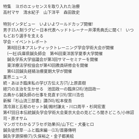
特集 ヨガのエッセンスを取り入れた治療
高村マサ 清水紀子 山下洋平 森田敦史
特別インタビュー いよいよワールドカップ開催!
男子15人制ラグビー日本代表ヘッドトレーナー井澤秀典氏に聞く! いつ
もどおり選手を支える
学会・イベントレポート
第8回日本アスレティックトレーニング学会学術大会が開催
(一社)兵庫県鍼灸師会 第46回東洋医学夏季大学開催
鍼灸学系大学協議会が第3回サマーセミナーを開催
東洋療法学校協会が第43回教員研修会を開催
第61回鍼灸経絡治療夏期大学が開催
業界ニュース
続・あはき臨床私の学び方伝え方(7)/上原直樹
経穴の主治を生かせる 池田政一の臨床(28)/池田政一
古典から鍼灸師の仕事を見直す(19)/宮川浩也
新解『杉山流三部書』講(50)/松本俊吾
清冷淵と五枢のセット鍼/殿村謙太・川口周平・杉岡宏憲
第47回日本伝統鍼灸学会学術大会東京大会の見どころ聞きどころ/小林詔
司・原オサム
マンガでわかるプラセボ効果(6)/山下仁・犬養ヒロ
鍼灸徒然草─ふと臨床編─(13)/首藤傳明
鍼灸字源探検(7)/久保裕之・金子都美絵