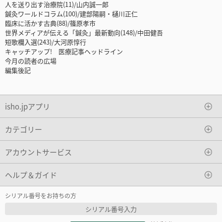
人を送り出す治療院(11)/山内誠一郎
鍼灸ワールドコラム(100)/建部陽嗣・樋川正仁
臨床に活かす古典(88)/篠原孝市
世界メディアが伝える「鍼灸」最新動向(148)/中田健吾
短歌欄入選(243)/大河原惇行
キャッチアップ! 医療記事ヘッドライン
今月の読者の広場
編集後記
isho.jpアプリ
カテゴリー
アカウントサービス
ヘルプ＆ガイド
シリアル番号をお持ちの方
シリアル番号入力