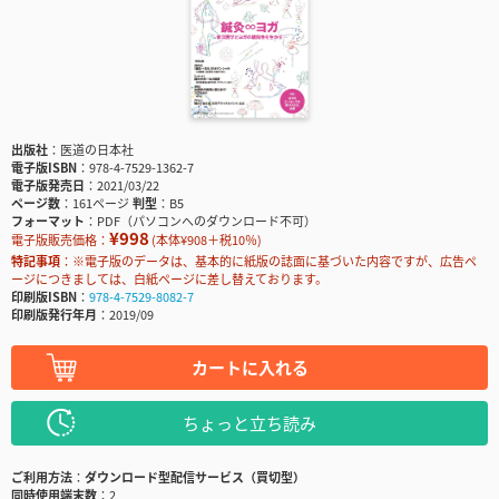
出版社
医道の日本社
電子版ISBN
978-4-7529-1362-7
電子版発売日
2021/03/22
ページ数
161ページ
判型
B5
フォーマット
PDF（パソコンへのダウンロード不可）
¥998
電子版販売価格：
(本体¥908＋税10％)
特記事項
※電子版のデータは、基本的に紙版の誌面に基づいた内容ですが、広告ペ
ージにつきましては、白紙ページに差し替えております。
印刷版ISBN
978-4-7529-8082-7
印刷版発行年月
2019/09
カートに入れる
ちょっと立ち読み
ご利用方法
ダウンロード型配信サービス（買切型）
同時使用端末数
2