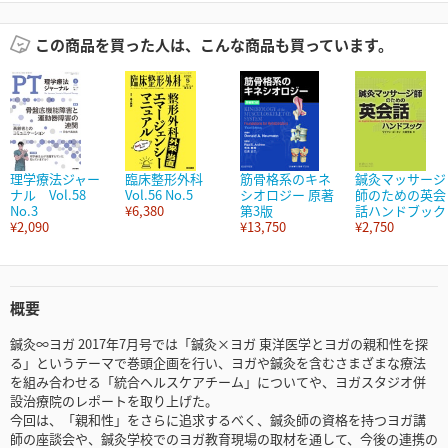
この商品を買った人は、こんな商品も買っています。
理学療法ジャー
臨床整形外科
筋骨格系のキネ
鍼灸マッサージ
ナル Vol.58
Vol.56 No.5
シオロジー 原著
師のための英会
No.3
¥6,380
第3版
話ハンドブック
¥2,090
¥13,750
¥2,750
概要
鍼灸∞ヨガ 2017年7月号では「鍼灸×ヨガ 東洋医学とヨガの親和性を探
る」というテーマで巻頭企画を行い、ヨガや鍼灸を含むさまざまな療法
を組み合わせる「統合ヘルスケアチーム」についてや、ヨガスタジオ併
設治療院のレポートを取り上げた。
今回は、「親和性」をさらに追求するべく、鍼灸師の資格を持つヨガ講
師の座談会や、鍼灸学校でのヨガ教育現場の取材を通して、今後の連携の