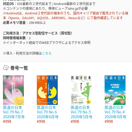
対応OS
iOS最新の２世代前まで / Android最新の２世代前まで
※コンテンツの使用にあたり、専用ビューアisho.jpが必要
※Androidは、Android２世代前の端末のうち、国内キャリア経由で販売されている端
末（Xperia、GALAXY、AQUOS、ARROWS、Nexusなど）にて動作確認しています
必要メモリ容量
198 MB以上
ご利用方法
アクセス型配信サービス（買切型）
同時使用端末数
1
※インターネット経由でのWEBブラウザによるアクセス参照
※導入・利用方法の詳細は
こちら
巻号一覧
医道の日本
医道の日本
医道の日本
医道の日本
Vol.79 No.7
Vol.79 No.6
Vol.79 No.5
Vol.79 No.4
2020年7月号
2020年6月号
2020年5月号
2020年4月号
¥998
¥998
¥998
¥998