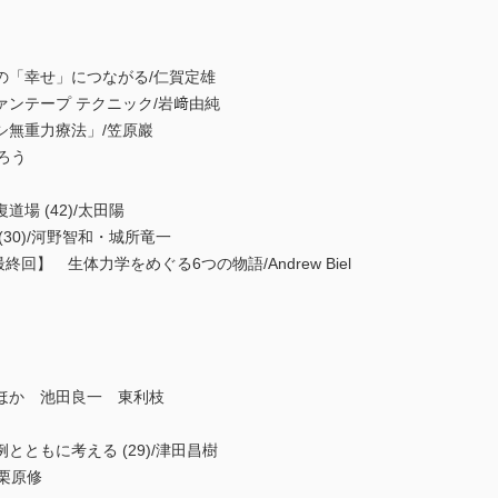
の「幸せ」につながる/仁賀定雄
ンテープ テクニック/岩﨑由純
シ無重力療法」/笠原巖
ろう
場 (42)/太田陽
30)/河野智和・城所竜一
work【最終回】 生体力学をめぐる6つの物語/Andrew Biel
ほか 池田良一 東利枝
ともに考える (29)/津田昌樹
 栗原修