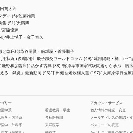
津田篤太郎
ィ (6)/佐藤雅美
 (51)/天満博
)/宮脇優輝
60)/井上悦子・金子泰久
徴と臨床現場/谷岡賢・舘坂聡・首藤順子
状況 (後編)/湯川慶子鍼灸ワールドコラム (49)/ 建部陽嗣・樋川正
8)/ 鹿野和彦臨床に活かす古典 (38) /篠原孝市国家試験問題から学ぶ 臨
伝える「鍼灸」最新動向 (96)/中田健吾短歌欄入選 (197)/ 大河原惇
テゴリー
アカウントサービス
礎医学系
看護教員・学生
個人情報の確認・変更
床医学・内科系
各種医療職
メールアドレスの確認・変
床医学・外科系
東洋医学
パスワードの変更
床医学（領域別）
栄養学
かかりつけ書店の確認・変