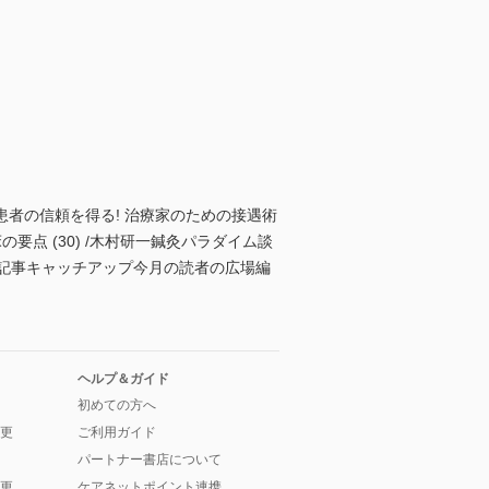
仁患者の信頼を得る! 治療家のための接遇術
床の要点 (30) /木村研一鍼灸パラダイム談
行医療記事キャッチアップ今月の読者の広場編
ヘルプ＆ガイド
初めての方へ
更
ご利用ガイド
パートナー書店について
更
ケアネットポイント連携