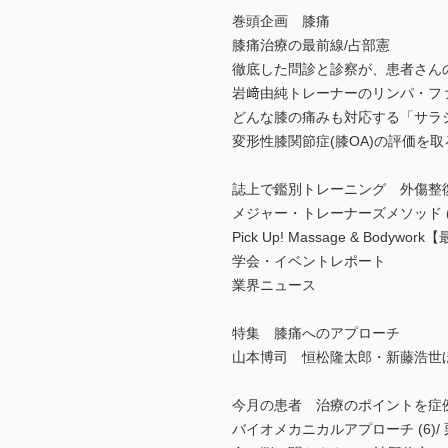
巻頭企画 膝痛
膝痛治療の最前線/占部憲
徹底した問診と診察が、患者さん
岩﨑由純トレーナーのリンパ・ファ
どんな膝の痛みも対応する「サラ
変形性膝関節症(膝OA)の評価を取
誌上で鑑別トレーニング 外傷整復道
メジャー・トレーナーズメソッド (
Pick Up! Massage & Body
学会・イベントレポート
業界ニュース
特集 膝痛へのアプローチ
山本博司 恒松隆太郎・新藤浩世
今月の患者 治療のポイントを症例と
バイオメカニカルアプローチ (6)/