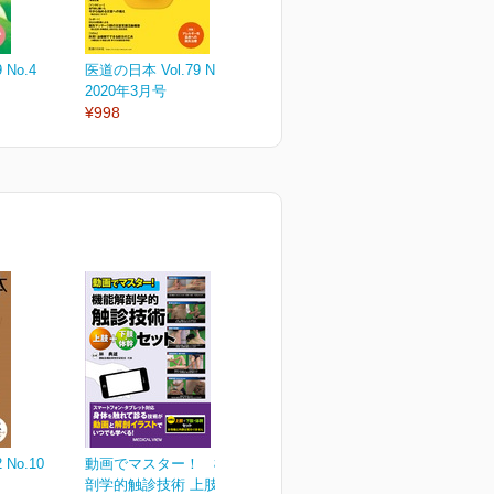
 No.4
医道の日本 Vol.79 No.3
医道の日本 Vol.79 No.2
医
2020年3月号
2020年2月号
2
¥998
¥998
¥
 No.10
動画でマスター！ 機能解
剖学的触診技術 上肢＋下...