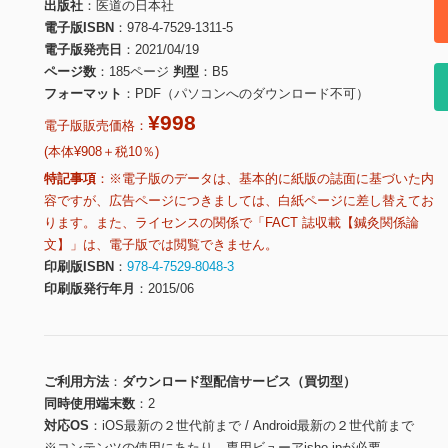
出版社
医道の日本社
電子版ISBN
978-4-7529-1311-5
電子版発売日
2021/04/19
ページ数
185ページ
判型
B5
フォーマット
PDF（パソコンへのダウンロード不可）
¥998
電子版販売価格：
(本体¥908＋税10％)
特記事項
※電子版のデータは、基本的に紙版の誌面に基づいた内
容ですが、広告ページにつきましては、白紙ページに差し替えてお
ります。また、ライセンスの関係で「FACT 誌収載【鍼灸関係論
文】」は、電子版では閲覧できません。
印刷版ISBN
978-4-7529-8048-3
印刷版発行年月
2015/06
ご利用方法
ダウンロード型配信サービス（買切型）
同時使用端末数
2
対応OS
iOS最新の２世代前まで / Android最新の２世代前まで
※コンテンツの使用にあたり、専用ビューアisho.jpが必要