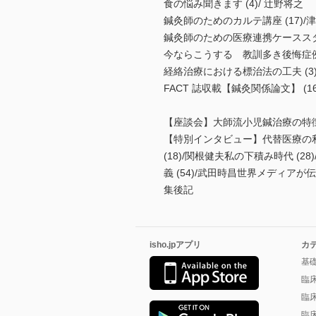
食の悩み聞きます (4)/ 辻野将之
鍼灸師のためのカルテ講座 (17)/
鍼灸師のための医療連携ケーススタデ
今ならこうする 教訓多き後悔症例集
経絡治療における標治法の工夫 (3
FACT 誌収載【鍼灸関係論文】 (1
【座談会】大師流小児鍼治療の特
【特別インタビュー】代替医療の利用
(18)/関根健夫私の下積み時代 (2
義 (54)/武田時昌世界メディアが
集後記
isho.jpアプリ
カ
基
臨
臨
臨