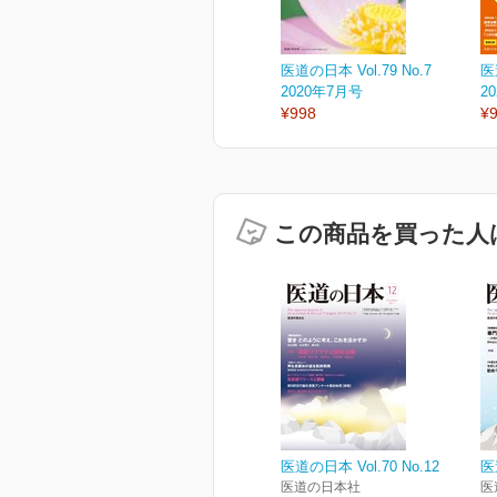
医道の日本 Vol.79 No.7
医
2020年7月号
2
¥998
¥
この商品を買った人
医道の日本 Vol.70 No.12
医
医道の日本社
医