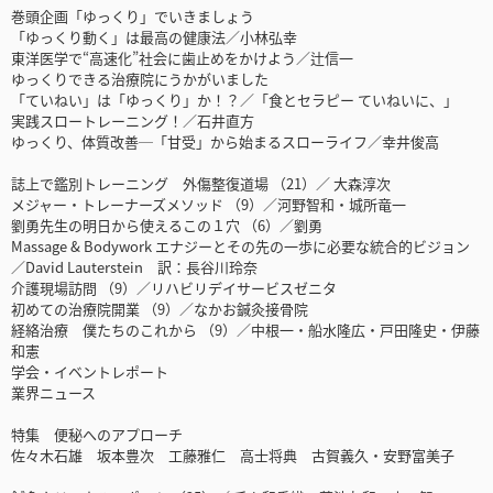
巻頭企画「ゆっくり」でいきましょう
「ゆっくり動く」は最高の健康法／小林弘幸
東洋医学で“高速化”社会に歯止めをかけよう／辻信一
ゆっくりできる治療院にうかがいました
「ていねい」は「ゆっくり」か！？／「食とセラピー ていねいに、」
実践スロートレーニング！／石井直方
ゆっくり、体質改善─「甘受」から始まるスローライフ／幸井俊高
誌上で鑑別トレーニング 外傷整復道場 （21）／ 大森淳次
メジャー・トレーナーズメソッド （9）／河野智和・城所竜一
劉勇先生の明日から使えるこの１穴 （6）／劉勇
Massage & Bodywork エナジーとその先の一歩に必要な統合的ビジョン
／David Lauterstein 訳：長谷川玲奈
介護現場訪問 （9）／リハビリデイサービスゼニタ
初めての治療院開業 （9）／なかお鍼灸接骨院
経絡治療 僕たちのこれから （9）／中根一・船水隆広・戸田隆史・伊藤
和憲
学会・イベントレポート
業界ニュース
特集 便秘へのアプローチ
佐々木石雄 坂本豊次 工藤雅仁 高士将典 古賀義久・安野富美子