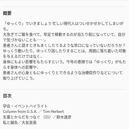
概要
「ゆっくり」でいきましょう 忙しい現代人はついせかせかしてしまいが
ち。
大急ぎでご飯を食べて、早足で移動するのが当たり前になっていて、自分
で気づかないことも……。
患者さんと話すときもまくしたてるような早口になっていないだろうか？
ゆっくり動いたり、ゆっくり話したりすることは、周囲に落ち着いた印象
を与えるだけではなく、
身体にもよい影響をもたらすという。今号の巻頭では「ゆっくり」がもた
らす身体への影響や、
患者さんが心身ともにゆっくりとできるような治療院作りなどについて
取り上げていこう。
目次
学会・イベントハイライト
Column from U.S.A. ／ Tim Herbert
生薬とからだをつなぐ （21）／鈴木達彦
私と鍼灸／大友良英