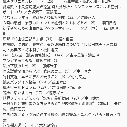
鍼灸クリニカルレポート （25）／ 千々和香織・菊池友和・山口智
愛媛県立中央病院鍼灸治療室 時系列分析とカンファランスによる症例レ
ポート （5）／大塚素子・真鍋昭生
今ならこうする 教訓多き後悔症例集（33）／佐藤正人
今月の患者 治療のポイントを症例とともに考える （9）／津田昌樹
初学者のための東西両医学ベッドサイドラーニング （50）／石川家明、
他
新解『杉山流三部書』講（34）／松本俊吾
横隔膜、肋間筋、腹横筋、骨盤底筋群について／久保田武美・河端将
司・島典広・梅木潤子・坂田隆夫
FACT誌収載 【鍼灸関係論文】（147）／古屋英治・濵田淳
マンガで振り返る 鍼灸眞髄 （9）
私の下積み時代 （9）／服部米子
国家試験問題から学ぶ 臨床の要点 （9） ／中吉隆之
竹村文近 本当に学ぶと云うこと（9）／竹村文近
鍼灸パラダイム談義 （33）／武田時昌
鍼灸ワールドコラム （28）／建部陽嗣・樋川正仁
臨床に活かす古典 （17） ／篠原孝市
世界メディアが伝える「鍼灸」最新動向 （76）／中田健吾
一般女性と施術者の双方からみた“「美容鍼灸」の現状” 【前編】／矢野
忠・桑原理恵
中国におけるうつ病に対する鍼灸治療の概況／高木健・趙雪・陳波・郭
義
短歌欄入選 （176）／大河原惇行