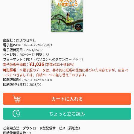
出版社
医道の日本社
電子版ISBN
978-4-7529-1290-3
電子版発売日
2021/05/17
ページ数
202ページ
判型
B5
フォーマット
PDF（パソコンへのダウンロード不可）
¥1,026
電子版販売価格：
(本体¥933＋税10％)
特記事項
※電子版のデータは、基本的に紙版の誌面に基づいた内容ですが、広告ペ
ージにつきましては、白紙ページに差し替えております。
印刷版ISBN
978-4-7529-8094-0
印刷版発行年月
2013/09
カートに入れる
ちょっと立ち読み
ご利用方法
ダウンロード型配信サービス（買切型）
同時使用端末数
2