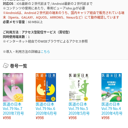
対応OS
iOS最新の２世代前まで / Android最新の２世代前まで
※コンテンツの使用にあたり、専用ビューアisho.jpが必要
※Androidは、Android２世代前の端末のうち、国内キャリア経由で販売されている端
末（Xperia、GALAXY、AQUOS、ARROWS、Nexusなど）にて動作確認しています
必要メモリ容量
60 MB以上
ご利用方法
アクセス型配信サービス（買切型）
同時使用端末数
1
※インターネット経由でのWEBブラウザによるアクセス参照
※導入・利用方法の詳細は
こちら
巻号一覧
医道の日本
医道の日本
医道の日本
医道の日本
Vol.79 No.7
Vol.79 No.6
Vol.79 No.5
Vol.79 No.4
2020年7月号
2020年6月号
2020年5月号
2020年4月号
¥998
¥998
¥998
¥998