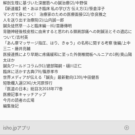
解剖生理に基づいた深層筋への鍼治療(2)/中野保
【新連載】続・あはき臨床 私の学び方 伝え方(1)/笹倉淳子
マンガで身につく! 治療家のための医療面接(22)/奈良雅之
人を送り出す治療院(2)/山内誠一郎
鍼灸徒然草─ふと臨床編─(6)/首藤傳明
背髄神経後枝皮枝に由来すると思われる頚肩部痛への刺鍼法とその適応に
ついて/吉村英
「あん摩マッサージ指圧、はり、きゅう」の名称に関する考察 後編/上中
三二・藤井亮輔
医接連携により早期に疼痛緩和に至った外側椎間板ヘルニアの1例/奥山陽
太ほか
鍼灸ワールドコラム(91)/建部陽嗣・樋川正仁
臨床に活かす古典(79)/篠原孝市
世界メディアが伝える「鍼灸」最新動向(139)/中田健吾
短歌欄入選(236)/大河原惇行
『医道の日本』総目次2018年77巻
医療記事キャッチアップ
今月の読者の広場
編集後記
isho.jpアプリ