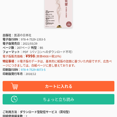
出版社
医道の日本社
電子版ISBN
978-4-7529-1353-5
電子版発売日
2021/03/29
ページ数
207ページ
判型
B5
フォーマット
PDF（パソコンへのダウンロード不可）
¥998
電子版販売価格：
(本体¥908＋税10％)
特記事項
※電子版のデータは、基本的に紙版の誌面に基づいた内容ですが、広告ペ
ージにつきましては、白紙ページに差し替えております。
印刷版ISBN
978-4-7529-8073-5
印刷版発行年月
2018/12
カートに入れる
ちょっと立ち読み
ご利用方法
ダウンロード型配信サービス（買切型）
同時使用端末数
2