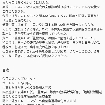
った報告は多くないように見える。
実際に、日本における灸研究の文献数は減り続けている。そんな現状を
ご存じだろうか。
今号では灸の未来をもっと明るいものにすべく、臨床と研究の両面から
「灸愛」を深めたい。
巻頭企画ではまず、中国の灸に関する新しい動きを報告してもらう。
そして、透熱灸による押灸、ネパール棒灸を愛用する治療院など編集部が
取材し、各治療院から症例を寄稿してもらった。
灸どころ愛媛からは「重松の灸」の臨床と症例を提示してもらった。
特集では、日本の灸研究の歴史と背景、煙の研究、モグサとヨモギの品
種改良、基礎研究・臨床研究の進捗を取り上げる。
灸を愛する読者、これから灸を愛用したい読者、まだ本当の灸のよさを
知らない読者に、本企画をご愛読いただきたい。
目次
今月のスナップショット
ポートレート/吉田友一
生薬とからだをつなぐ(84)/鈴木達彦
医療連携の現場から(5)/三重大学・鈴鹿医療科学大学合同 「地域総活躍社
会のための慢性疼痛医療者育成事業」
誌上で鑑別トレーニング 外傷整復道場(84)/西沢正樹