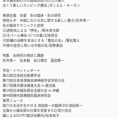
ある鍼灸師のがん闘病日記(31)/江川雅人
古くて新しいカッピング療法 /ダニエル・キーオン
巻頭企画 灸愛 灸の臨床・灸の研究
現地ルポ 中国における灸に関する新しい動き/形井秀一
灸の臨床テクニックと症例
(1)透熱灸による「押灸」/鈴木幸次郎
(2)ネパール棒灸+ビワの葉/五味哲也
(3)肝臓の治療を本治とする「重松の灸」/重松寛人
(4)胃の症状に用いる中脘の灸/高野美加
特集 灸研究の現状と課題
形井秀一 松本毅 谷口博志 冨田賢一
学会・イベントレポート
第22回日本統合医療学会
第70回日本良導絡自律神経学会学術大会
第17回東洋療法推進大会 in 鹿児島
第14回日本鍼灸師会全国大会 in 沖縄
第48回現代医療鍼灸臨床研究会
業界ニュース
経穴の主治を生かせる 池田政一の臨床(19)/池田政一
古典から鍼灸師の仕事を見直す(11)/宮川浩也
鍼によるDLPFC賦活治療(6)/松本岐子