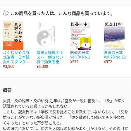
この商品を買った人は、こんな商品も買っています。
よくわかる長野
陰陽太極鍼テキ
医道の日本
医道の日本
式治療 日本鍼
スト 刺さない
Vol.70 No.1
Vol.70 No.12
灸のスタンダ...
鍼で効果を出...
¥572
¥572
¥3,960
¥6,380
概要
灸愛 灸の臨床・灸の研究 近年は台座灸が一般に普及し、「灸」が広く
認識されていると感じるかもしれない。
しかし、鍼灸界では「学校で艾を捻ることを教えていないらしい」「艾を
捻ることができない鍼灸師が増えた」「煙を敬遠して臨床で灸を使わな
くなった」といった声が聞こえる。
灸の研究においては、原志免太郎氏の功績がよく引かれるが、その後目立