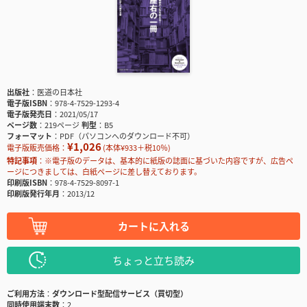
出版社
医道の日本社
電子版ISBN
978-4-7529-1293-4
電子版発売日
2021/05/17
ページ数
219ページ
判型
B5
フォーマット
PDF（パソコンへのダウンロード不可）
¥1,026
電子版販売価格：
(本体¥933＋税10％)
特記事項
※電子版のデータは、基本的に紙版の誌面に基づいた内容ですが、広告ペ
ージにつきましては、白紙ページに差し替えております。
印刷版ISBN
978-4-7529-8097-1
印刷版発行年月
2013/12
カートに入れる
ちょっと立ち読み
ご利用方法
ダウンロード型配信サービス（買切型）
同時使用端末数
2