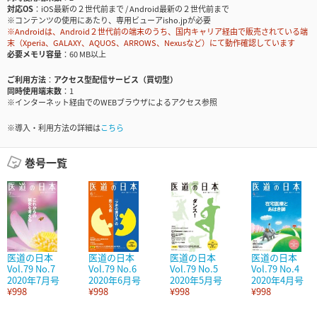
対応OS
iOS最新の２世代前まで / Android最新の２世代前まで
※コンテンツの使用にあたり、専用ビューアisho.jpが必要
※Androidは、Android２世代前の端末のうち、国内キャリア経由で販売されている端
末（Xperia、GALAXY、AQUOS、ARROWS、Nexusなど）にて動作確認しています
必要メモリ容量
60 MB以上
ご利用方法
アクセス型配信サービス（買切型）
同時使用端末数
1
※インターネット経由でのWEBブラウザによるアクセス参照
※導入・利用方法の詳細は
こちら
巻号一覧
医道の日本
医道の日本
医道の日本
医道の日本
Vol.79 No.7
Vol.79 No.6
Vol.79 No.5
Vol.79 No.4
2020年7月号
2020年6月号
2020年5月号
2020年4月号
¥998
¥998
¥998
¥998