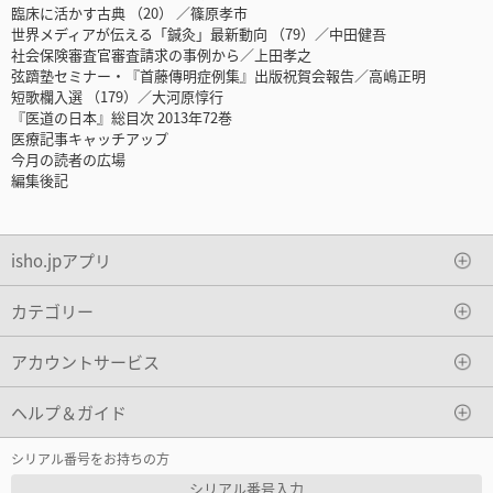
臨床に活かす古典 （20） ／篠原孝市
世界メディアが伝える「鍼灸」最新動向 （79）／中田健吾
社会保険審査官審査請求の事例から／上田孝之
弦躋塾セミナー・『首藤傳明症例集』出版祝賀会報告／高嶋正明
短歌欄入選 （179）／大河原惇行
『医道の日本』総目次 2013年72巻
医療記事キャッチアップ
今月の読者の広場
編集後記
isho.jpアプリ
カテゴリー
アカウントサービス
ヘルプ＆ガイド
シリアル番号をお持ちの方
シリアル番号入力