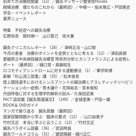
初めての治療院開業 （12）／鍼灸マッサージ整骨院Hinata
経絡治療 僕たちのこれから （最終回）／中根一・船水隆広・戸田隆史
学会・イベントレポート
業界ニュース
特集 不妊症への鍼灸治療
石野尚吾 関村順一 山口誓己 徐大兼
鍼灸クリニカルレポート （28）／ 津﨑正法・山口智
今月の患者 治療のポイントを症例とともに考える （12）／津田昌樹
愛媛県立中央病院鍼灸治療室 時系列分析とカンファランスによる症例レ
ポート （最終回）／樋口覚・真鍋昭生
ロコモティブシンドロームに対する運動療法 （1）／華学和博
新解『杉山流三部書』講 （35）／松本俊吾
陸上競技選手におけるシンスプリントの鍼治療とアスレティックリハビリ
テーションの一症例／青木謙介・花岡裕吉・宮本俊和
丹田呼吸に対する生理学的解析の試み／久保田武美
FACT 誌収載【鍼灸関連論文】（149）／金城里美・戸田一雄
BOOK＆ DVDガイド
マンガで振り返る 鍼灸眞髄 （最終回）
国家試験問題から学ぶ 臨床の要点 （12） ／山口由美子
竹村文近 本当に学ぶと云うこと（12）／竹村文近
鍼灸パラダイム談義 （36）／武田時昌
鍼灸ワールドコラム （31）／建部陽嗣・樋川正仁