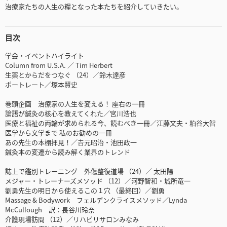
治療家たちの人生の糧となった本たちを紹介していきたい。
目次
学会・イベントハイライト
Column from U.S.A. ／ Tim Herbert
生薬とからだをつなぐ （24）／鈴木達彦
ポートレート／塚本賢史
巻頭企画 治療家の人生を変える！ 座右の一冊
論語が鍼灸の核心を教えてくれた／宮川浩也
医療と福祉の両輪が求められる今、読むべき一冊／江藤文夫・粕谷大智
医学から文学まで 私のお勧めの一冊
あの先生の本棚拝見！／𠮷元昭治・池田政一
鍼灸本の変遷から読み解く業界のトレンド
誌上で鑑別トレーニング 外傷整復道場 （24）／ 太田陽
メジャー・トレーナーズメソッド （12）／河野智和・城所竜一
劉勇先生の明日から使えるこの１穴 （最終回）／劉勇
Massage & Bodywork フェルデンクライスメソッド／Lynda
McCullough 訳：長谷川玲奈
介護現場訪問 （12）／リハビリサロンみなみ