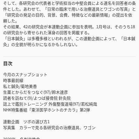
そして、各研究会の代表者と学術担当の中堅会員による連名を回答者の条
件とした。あわせて、「日常の臨床で用いる治療道具とワゴンの写真」と
「研究会の発足の目的、背景、会費、特徴などの最新情報」の提出を依
頼した。
その結果、42の研究会が本連動企画に参加を表明。1月号は、そのうち18
の研究会から寄せられた渾身の回答を掲載する。
「日本鍼灸」は多種多様といわれるが、この連動企画によって、「日本鍼
灸」の全貌が明らかになるかもしれない。
目次
今月のスナップショット
時事最前線
私と鍼灸/菊地美香
生薬とからだをつなぐ(97)/鈴木達彦
読者を訪ねて(9)/よつば接骨院 針灸院
誌上で鑑別トレーニング 外傷整復道場(97)/若松純哉
NHK特集番組「東洋医学ホントのチカラ」第2弾
連動企画 ツボの選び方1
写真集 カラーで見る各研究会の治療道具、ワゴン