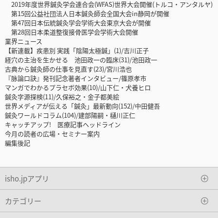
2019年度世界鍼灸学会連合会(WFAS)世界大会開催(トルコ・アンタルヤ)
第15回公益社団法人日本鍼灸師会全国大会in静岡が開催
第47回日本伝統鍼灸学会学術大会東京大会が開催
第28回日本柔道整復接骨医学会学術大会開催
業界ニュース
【新連載】疾患別 実践「陰陽太極鍼」(1)/吉川正子
経穴の主治を生かせる 池田政一の臨床(31)/池田政一
古典から鍼灸師の仕事を見直す(23)/宮川浩也
『脉論口訣』発刊記念著者インタビュー/篠原孝市
マンガでわかるプラセボ効果(10)/山下仁・犬養ヒロ
鍼灸字源探検(11)/久保裕之・金子都美絵
世界メディアが伝える「鍼灸」最新動向(152)/中田健吾
鍼灸ワールドコラム(104)/建部陽嗣・樋川正仁
キャッチアップ! 医療記事ヘッドライン
今月の読者の広場・セミナー案内
編集後記
isho.jpアプリ
カテゴリー