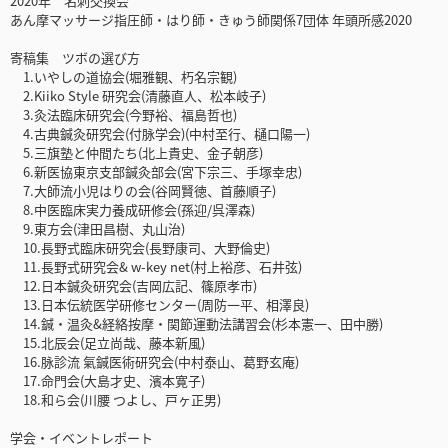
2020年 名刺交換会
あん摩マッサージ指圧師・はり師・きゅう師関係7団体 年頭所感2020
寄稿集 ツボの選び方
1.いやしの道協会(堀雅観、朽名宗観)
2.Kiiko Style 研究会(清藤直人、松本岐子)
3.灸法臨床研究会(今野裕、福島哲也)
4.古典鍼灸研究会(付脉学会)(中村至行、樋口陽一)
5.三旗塾と仲間たち(北上貴史、金子朝彦)
6.新医協東京支部鍼灸部会(宮下宗三、手塚幸忠)
7.大師流小児はりの会(谷岡賢徳、首藤順子)
8.中医臨床実力養成研修会(孫迎/呉澤森)
9.東方会(津田昌樹、丸山治)
10.長野式臨床研究会(長野康司、大野倫史)
11.長野式研究会& w-key net(村上裕彦、石井弦)
12.日本鍼灸研究会(吉岡広記、篠原孝市)
13.日本伝統医学研修センター(周防一平、相澤良)
14.鍼・温灸&経絡按摩・関節運動法講習会(杉本憲一、田中勝)
15.北辰会(足立尚哉、藤本新風)
16.脉診流 氣鍼医術研究会(中村泰山、葛野玄庵)
17.命門会(大島才史、濱本寛子)
18.和ら会(川腰 つよし、戸ヶ正男)
学会・イベントレポート