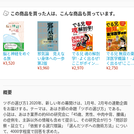
この商品を買った人は、こんな商品も買っています。
脳と神経をめぐ
邪気論 見えな
でる兄 魂の解剖
でる兄 無双の
る旅
い身体への一歩
学! -よく出るぜ!
洋医学概論！ -
¥3,520
第2版
ここがポイン...
く出るぜ!ここ..
¥3,960
¥2,970
¥2,750
概要
ツボの選び方1 2020年、新しい年の幕開けは、1月号、2月号の連動企画
をお届けする。テーマは、あはき師の命題「ツボの選び方」である。
小誌は、あはき業界の約60の研究会に「45歳、男性、中肉中背、腰痛」
の症例を、主訴以外の情報も含めて提示し、その研究会が行う「問診診
察・証立て」「依拠する選穴理論」「選んだツボへの施術方法」につい
て、4000字程度で回答を求めた。