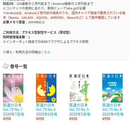
対応OS
iOS最新の２世代前まで / Android最新の２世代前まで
※コンテンツの使用にあたり、専用ビューアisho.jpが必要
※Androidは、Android２世代前の端末のうち、国内キャリア経由で販売されている端
末（Xperia、GALAXY、AQUOS、ARROWS、Nexusなど）にて動作確認しています
必要メモリ容量
244 MB以上
ご利用方法
アクセス型配信サービス（買切型）
同時使用端末数
1
※インターネット経由でのWEBブラウザによるアクセス参照
※導入・利用方法の詳細は
こちら
巻号一覧
医道の日本
医道の日本
医道の日本
医道の日本
Vol.79 No.7
Vol.79 No.6
Vol.79 No.5
Vol.79 No.4
2020年7月号
2020年6月号
2020年5月号
2020年4月号
¥998
¥998
¥998
¥998