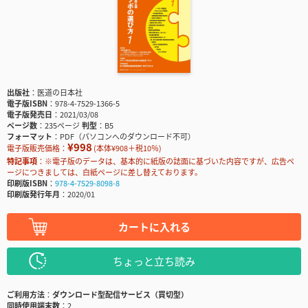
出版社
医道の日本社
電子版ISBN
978-4-7529-1366-5
電子版発売日
2021/03/08
ページ数
235ページ
判型
B5
フォーマット
PDF（パソコンへのダウンロード不可）
¥998
電子版販売価格：
(本体¥908＋税10％)
特記事項
※電子版のデータは、基本的に紙版の誌面に基づいた内容ですが、広告ペ
ージにつきましては、白紙ページに差し替えております。
印刷版ISBN
978-4-7529-8098-8
印刷版発行年月
2020/01
カートに入れる
ちょっと立ち読み
ご利用方法
ダウンロード型配信サービス（買切型）
同時使用端末数
2