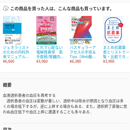
この商品を買った人は、こんな商品も買っています。
ジェネラリスト
これで心配ない
バスキュラーア
まとめ抗菌薬
のための内科外
電解質異常 若
クセスの手技＆
表とリストで一
来マニュアル...
手医師/腎臓内...
Tips［Web動...
覧・比較でき...
¥6,600
¥3,960
¥6,380
¥3,960
概要
血液透析患者の血圧を再考する
透析患者の血圧は変動が著しい．透析中は除水が原因となり血圧は多
くの場合低下するが，逆に上昇する場合もある．また，透析終了直後に思
わぬ血圧低下や血圧上昇に遭遇することも多々ある．
目次