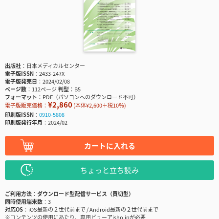
出版社
日本メディカルセンター
電子版ISSN
2433-247X
電子版発売日
2024/02/08
ページ数
112ページ
判型
B5
フォーマット
PDF（パソコンへのダウンロード不可）
¥2,860
電子版販売価格：
(本体¥2,600＋税10％)
印刷版ISSN
0910-5808
印刷版発行年月
2024/02
カートに入れる
ちょっと立ち読み
ご利用方法
ダウンロード型配信サービス（買切型）
同時使用端末数
3
対応OS
iOS最新の２世代前まで / Android最新の２世代前まで
※コンテンツの使用にあたり、専用ビューアisho.jpが必要