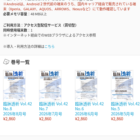
※Androidは、Android２世代前の端末のうち、国内キャリア経由で販売されている端
末（Xperia、GALAXY、AQUOS、ARROWS、Nexusなど）にて動作確認しています
必要メモリ容量
48 MB以上
ご利用方法
アクセス型配信サービス（買切型）
同時使用端末数
1
※インターネット経由でのWEBブラウザによるアクセス参照
※導入・利用方法の詳細は
こちら
巻号一覧
臨牀透析 Vol.42
臨牀透析 Vol.42
臨牀透析 Vol.42
臨牀透析 Vol.42
No.8
No.7
No.6
No.5
2026年8月号
2026年7月号
2026年6月号
2026年5月号
¥2,860
¥2,860
¥2,860
¥2,860