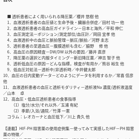
■ 透析患者によく用いられる降圧薬／櫻井 悠樹 他
1．血液透析患者の血圧値と生命予後・臓器合併症／田村 功一 他
2．血液透析患者の高血圧ガイドライン－日本と海外／平和 伸仁
3．血圧測定法－ポジション/測定部位/血圧計／岡田 宜孝 他
4．血液透析中の血圧と脈拍管理－脈圧/脈拍／河野 圭志
5．透析患者の至適血圧－腹膜透析も含む／脇野 修 他
6．高血圧の原因精査－DW/DW 以外の要因／藤井 直彦
7．降圧薬の選択と内服タイミング－新旧降圧薬／神吉 智子 他
8．透析低血圧の原因－どんな指標，検査が有用か／熊谷 裕生 他
9．低血圧対処法－透析中/非透析時／中井健太郎
10．血圧の日内変動データ－どのようにデータを利用するか／常喜 信彦
他
11． 血液透析患者の血圧と透析モダリティ－透析液Na 濃度/透析液温度
／山本 卓
12．高血圧・低血圧透析患者の食事指導
（1）塩分/水分/それ以外／玉浦 有紀
（2）季節/入浴/通院／竹澤 一憲
コラム：レオカーナと血圧低下／川上 貴久 他
【連載】HIF-PH 阻害薬の使用症例集－使ってみて実感したHIF－PH 阻害
薬の特徴／