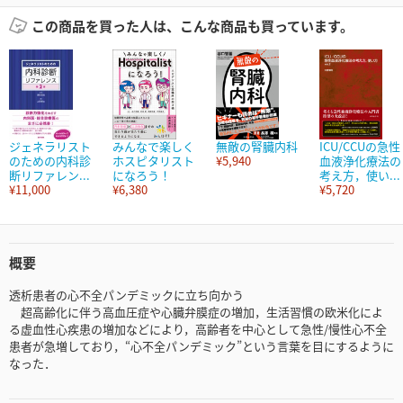
この商品を買った人は、こんな商品も買っています。
ジェネラリスト
みんなで楽しく
無敵の腎臓内科
ICU/CCUの急性
のための内科診
ホスピタリスト
¥5,940
血液浄化療法の
断リファレン...
になろう！
考え方，使い...
¥11,000
¥6,380
¥5,720
概要
透析患者の心不全パンデミックに立ち向かう
超高齢化に伴う高血圧症や心臓弁膜症の増加，生活習慣の欧米化によ
る虚血性心疾患の増加などにより，高齢者を中心として急性/慢性心不全
患者が急増しており，“心不全パンデミック”という言葉を目にするように
なった．