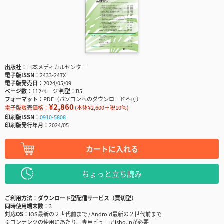
出版社
日本メディカルセンター
電子版ISSN
2433-247X
電子版発売日
2024/05/09
ページ数
112ページ
判型
B5
フォーマット
PDF（パソコンへのダウンロード不可）
¥2,860
電子版販売価格：
(本体¥2,600＋税10％)
印刷版ISSN
0910-5808
印刷版発行年月
2024/05
カートに入れる
ちょっと立ち読み
ご利用方法
ダウンロード型配信サービス（買切型）
同時使用端末数
3
対応OS
iOS最新の２世代前まで / Android最新の２世代前まで
※コンテンツの使用にあたり、専用ビューアisho.jpが必要