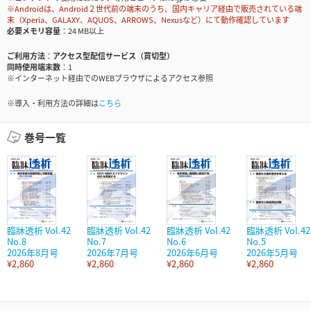
※Androidは、Android２世代前の端末のうち、国内キャリア経由で販売されている端
末（Xperia、GALAXY、AQUOS、ARROWS、Nexusなど）にて動作確認しています
必要メモリ容量
24 MB以上
ご利用方法
アクセス型配信サービス（買切型）
同時使用端末数
1
※インターネット経由でのWEBブラウザによるアクセス参照
※導入・利用方法の詳細は
こちら
巻号一覧
臨牀透析 Vol.42
臨牀透析 Vol.42
臨牀透析 Vol.42
臨牀透析 Vol.42
No.8
No.7
No.6
No.5
2026年8月号
2026年7月号
2026年6月号
2026年5月号
¥2,860
¥2,860
¥2,860
¥2,860