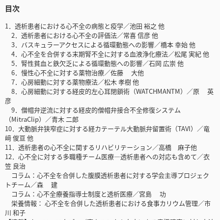
目次
1．透析患者における心不全の病態と疫学／池田 裕之 他
2．透析患者における心不全の評価法／常喜 信彦 他
3．バスキュラーアクセスによる循環動態への影響／橋本 幸始 他
4．心不全を合併する末期腎不全に対する血液浄化療法／松尾 実紀 他
5．腎性貧血と鉄欠乏による循環動態への影響／石岡 広崇 他
6．慢性心不全に対する薬物治療／佐藤 大他
7．心房細動に対する薬物療法／松木 孝樹 他
8．心房細動に対する経皮的左心耳閉鎖術（WATCHMANTM）／原 英
彦
9．僧帽弁逆流に対する経皮的僧帽弁接合不全修復システム
（MitraClip）／青木 二郎
10．大動脈弁狭窄症に対する経カテーテル大動脈弁留置術（TAVI）／竜
﨑 俊亘 他
11．透析患者の心不全に関するリハビリテーション／高橋 麻子他
12．心不全に対する多職種チーム医療―透析患者への対応も含めて／衣
笠 良治
コラム：心不全を合併した腹膜透析患者に対する学会主導プロジェク
トチーム／森 建
コラム：心不全療養指導士制度と透析医療／宮島 功
栄養情報： 心不全を合併した透析患者における食事カリウム管理／市
川 和子