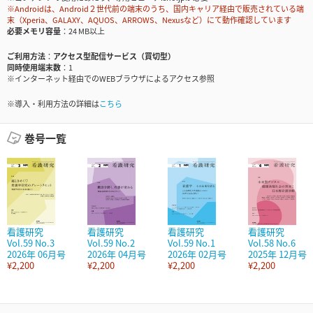
※Androidは、Android２世代前の端末のうち、国内キャリア経由で販売されている端
末（Xperia、GALAXY、AQUOS、ARROWS、Nexusなど）にて動作確認しています
必要メモリ容量
24 MB以上
ご利用方法
アクセス型配信サービス（買切型）
同時使用端末数
1
※インターネット経由でのWEBブラウザによるアクセス参照
※導入・利用方法の詳細は
こちら
巻号一覧
看護研究
看護研究
看護研究
看護研究
Vol.59 No.3
Vol.59 No.2
Vol.59 No.1
Vol.58 No.6
2026年 06月号
2026年 04月号
2026年 02月号
2025年 12月号
¥2,200
¥2,200
¥2,200
¥2,200