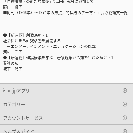
「医療現象学の新たな構築」第1回研究会に参加して
野口 綾子
■創刊（1968年）～1974年の焦点，特集等のテーマと主要収載論文一覧
●【新連載】創造360°・1
社会に活きる研究活動を展開する
－エンターテインメント・エデュケーションの挑戦
河村 洋子
●【新連載】理論構築を学ぶ 着護現象から知を生むために・1
看護の知
坂下 玲子
isho.jpアプリ
カテゴリー
アカウントサービス
ヘルプ＆ガイド