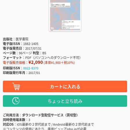
出版社
医学書院
電子版ISSN
1882-1405
電子版発売日
2017/07/31
ページ数
96ページ
判型
B5
フォーマット
PDF（パソコンへのダウンロード不可）
¥2,090
電子版販売価格：
(本体¥1,900＋税10％)
印刷版ISSN
0022-8370
印刷版発行年月
2017/01
カートに入れる
ちょっと立ち読み
ご利用方法
ダウンロード型配信サービス（買切型）
同時使用端末数
3
対応OS
iOS最新の２世代前まで / Android最新の２世代前まで
※コンテンツの使用にあたり、専用ビューアisho.jpが必要