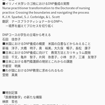
■イリノイ大学シカゴ枚におけるDNP養成の実際
Nurse practitioner transformation to the Doctorate of nursing
practice: Crossing the boundaries and navigating the process
K.J.H. Sparbel, S.J. Corbridge, & L. Scott
翻訳 ナースプラクティショナーからDNPへ
－境界を越えてプロセスを切り拓く
DNPコースの学生の立場から考える
石田 佳奈子
■米国におけるDNP養成の概要 米国の白書などからみえること
新福 洋子，大橋 明子，奥 裕美，大久保 暢子，長松 康子
■日本におけるDNP養成に向けて 教育方法とカリキュラム開発
吉田 千文，亀井 智子，片岡 弥恵子，小林 京子，三浦 友理子
■日本における専門看護師の現状とこれからの課題
宇都宮 明美
■わが国におけるDNP教育に求められるもの
萱間 真美
■特別記事
「医療現象学」の新たな構築
榊原 哲也