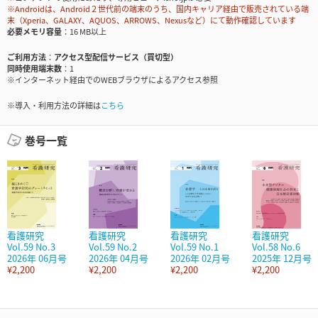
※Androidは、Android２世代前の端末のうち、国内キャリア経由で販売されている端
末（Xperia、GALAXY、AQUOS、ARROWS、Nexusなど）にて動作確認しています
必要メモリ容量
16 MB以上
ご利用方法
アクセス型配信サービス（買切型）
同時使用端末数
1
※インターネット経由でのWEBブラウザによるアクセス参照
※導入・利用方法の詳細は
こちら
巻号一覧
看護研究
看護研究
看護研究
看護研究
Vol.59 No.3
Vol.59 No.2
Vol.59 No.1
Vol.58 No.6
2026年 06月号
2026年 04月号
2026年 02月号
2025年 12月号
¥2,200
¥2,200
¥2,200
¥2,200