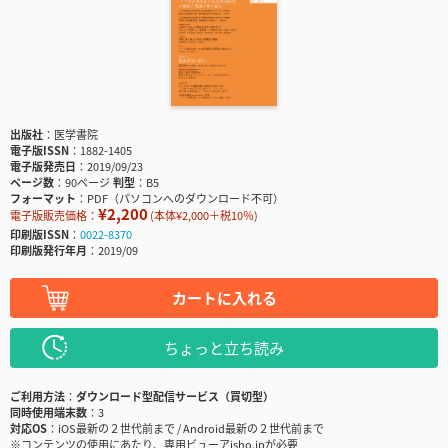
出版社
医学書院
電子版ISSN
1882-1405
電子版発売日
2019/09/23
ページ数
90ページ
判型
B5
フォーマット
PDF（パソコンへのダウンロード不可）
¥2,200
電子版販売価格：
(本体¥2,000＋税10％)
印刷版ISSN
0022-8370
印刷版発行年月
2019/09
カートに入れる
ちょっと立ち読み
ご利用方法
ダウンロード型配信サービス（買切型）
同時使用端末数
3
対応OS
iOS最新の２世代前まで / Android最新の２世代前まで
※コンテンツの使用にあたり、専用ビューアisho.jpが必要