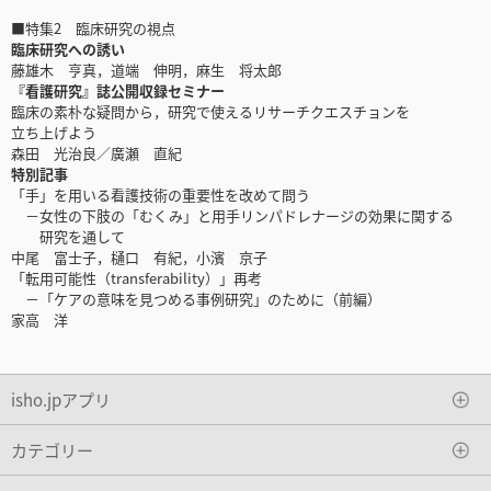
■特集2 臨床研究の視点
臨床研究への誘い
藤雄木 亨真，道端 伸明，麻生 将太郎
『看護研究』誌公開収録セミナー
臨床の素朴な疑問から，研究で使えるリサーチクエスチョンを
立ち上げよう
森田 光治良／廣瀬 直紀
特別記事
「手」を用いる看護技術の重要性を改めて問う
－女性の下肢の「むくみ」と用手リンパドレナージの効果に関する
研究を通して
中尾 富士子，樋口 有紀，小濱 京子
「転用可能性（transferability）」再考
－「ケアの意味を見つめる事例研究」のために（前編）
家高 洋
isho.jpアプリ
カテゴリー