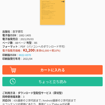
出版社
医学書院
電子版ISSN
1882-1405
電子版発売日
2021/05/03
ページ数
88ページ
判型
B5
フォーマット
PDF（パソコンへのダウンロード不可）
¥2,200
電子版販売価格：
(本体¥2,000＋税10％)
印刷版ISSN
0022-8370
印刷版発行年月
2021/04
カートに入れる
ちょっと立ち読み
ご利用方法
ダウンロード型配信サービス（買切型）
同時使用端末数
3
対応OS
iOS最新の２世代前まで / Android最新の２世代前まで
※コンテンツの使用にあたり、専用ビューアisho.jpが必要