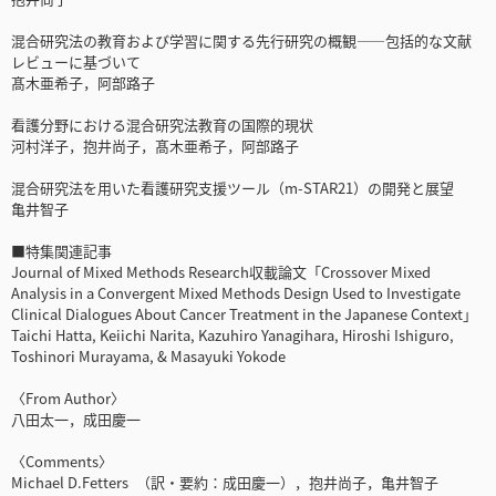
混合研究法の教育および学習に関する先行研究の概観――包括的な文献
レビューに基づいて
髙木亜希子，阿部路子
看護分野における混合研究法教育の国際的現状
河村洋子，抱井尚子，髙木亜希子，阿部路子
混合研究法を用いた看護研究支援ツール（m-STAR21）の開発と展望
亀井智子
■特集関連記事
Journal of Mixed Methods Research収載論文「Crossover Mixed
Analysis in a Convergent Mixed Methods Design Used to Investigate
Clinical Dialogues About Cancer Treatment in the Japanese Context」
Taichi Hatta, Keiichi Narita, Kazuhiro Yanagihara, Hiroshi Ishiguro,
Toshinori Murayama, & Masayuki Yokode
〈From Author〉
八田太一，成田慶一
〈Comments〉
Michael D.Fetters （訳・要約：成田慶一），抱井尚子，亀井智子