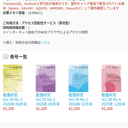
※Androidは、Android２世代前の端末のうち、国内キャリア経由で販売されている端
末（Xperia、GALAXY、AQUOS、ARROWS、Nexusなど）にて動作確認しています
必要メモリ容量
18 MB以上
ご利用方法
アクセス型配信サービス（買切型）
同時使用端末数
1
※インターネット経由でのWEBブラウザによるアクセス参照
※導入・利用方法の詳細は
こちら
巻号一覧
看護研究
看護研究
看護研究
看護研究
Vol.59 No.3
Vol.59 No.2
Vol.59 No.1
Vol.58 No.6
2026年 06月号
2026年 04月号
2026年 02月号
2025年 12月号
¥2,200
¥2,200
¥2,200
¥2,200