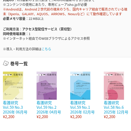
※コンテンツの使用にあたり、専用ビューアisho.jpが必要
※Androidは、Android２世代前の端末のうち、国内キャリア経由で販売されている端
末（Xperia、GALAXY、AQUOS、ARROWS、Nexusなど）にて動作確認しています
必要メモリ容量
22 MB以上
ご利用方法
アクセス型配信サービス（買切型）
同時使用端末数
1
※インターネット経由でのWEBブラウザによるアクセス参照
※導入・利用方法の詳細は
こちら
巻号一覧
看護研究
看護研究
看護研究
看護研究
Vol.59 No.3
Vol.59 No.2
Vol.59 No.1
Vol.58 No.6
2026年 06月号
2026年 04月号
2026年 02月号
2025年 12月号
¥2,200
¥2,200
¥2,200
¥2,200