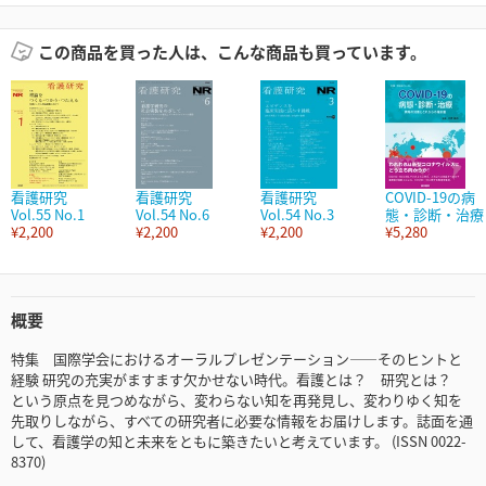
この商品を買った人は、こんな商品も買っています。
看護研究
看護研究
看護研究
COVID-19の病
Vol.55 No.1
Vol.54 No.6
Vol.54 No.3
態・診断・治療
¥2,200
¥2,200
¥2,200
¥5,280
概要
特集 国際学会におけるオーラルプレゼンテーション――そのヒントと
経験 研究の充実がますます欠かせない時代。看護とは？ 研究とは？
という原点を見つめながら、変わらない知を再発見し、変わりゆく知を
先取りしながら、すべての研究者に必要な情報をお届けします。誌面を通
して、看護学の知と未来をともに築きたいと考えています。 (ISSN 0022-
8370)