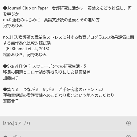
●Journal Club on Paper 看護研究に活かす 英論文をどう抄読し，何
を学ぶか
no.0 連載のはじめに 英論文抄読の意義とその進め方
河野あゆみ
no.1 ICU看護師の職業性ストレスに対する教育プログラムの効果評価に関
する無作為化比較対照試験
（El Khamali et al., 2018）
松原みゆき，河野あゆみ
●Ska vi FIKA？ スウェーデンでの研究生活・5
移民の問題とコロナ禍が浮き彫りにした健康格差
加藤尚子
●集まる つながる 広がる 若手研究者のバトン・20
運動器領域の看護実践へのこだわり東北という地へのこだわり
齋藤貴子
isho.jpアプリ