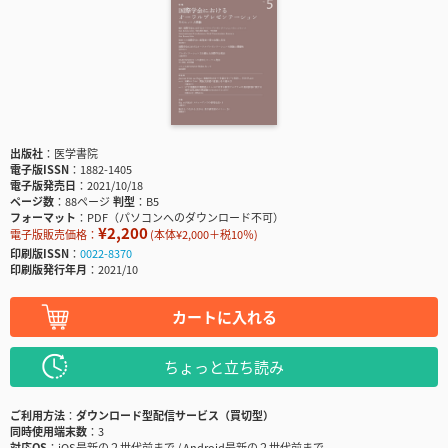
出版社
医学書院
電子版ISSN
1882-1405
電子版発売日
2021/10/18
ページ数
88ページ
判型
B5
フォーマット
PDF（パソコンへのダウンロード不可）
¥2,200
電子版販売価格：
(本体¥2,000＋税10％)
印刷版ISSN
0022-8370
印刷版発行年月
2021/10
カートに入れる
ちょっと立ち読み
ご利用方法
ダウンロード型配信サービス（買切型）
同時使用端末数
3
対応OS
iOS最新の２世代前まで / Android最新の２世代前まで