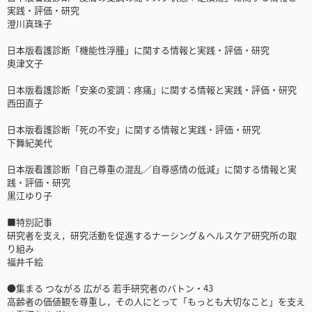
実践・評価・研究
澄川真珠子
日本版看護診断「機能性浮腫」に関する情報と実践・評価・研究
奥津文子
日本版看護診断「安楽の変調：疼痛」に関する情報と実践・評価・研究
西田直子
日本版看護診断「死の不安」に関する情報と実践・評価・研究
下舞紀美代
日本版看護診断「自己尊重の混乱／自尊感情の低減」に関する情報と実
践・評価・研究
黒江ゆり子
■特別記事
研究者を支え，研究活動を促進するナーシング＆ヘルスケア研究所の取
り組み
福井千絵
●集まる つながる 広がる 若手研究者のバトン・43
高齢者の価値観を尊重し，その人にとって「もっとも大切なこと」を支え