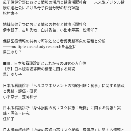
母子保健分野における情報の活用と健康活躍社会──未来型デジタル健
康活躍社会における母子保健分野の研究課題
松村惠子
地域保健分野における情報の共有と健康活躍社会
伊木智子，古川秀敏，臼井香苗，小出水寿英，松崎洋子
保健医療情報の共有で可能となる看護実践事象の蓄積と分析
──multiple case study researchを基盤に
黒江ゆり子
■III．日本版看護診断とこれからの研究の方向性
【序】日本版看護診断の構築に関する解説
黒江ゆり子
日本版看護診断「ヘルスマネジメントの持続困難：食事」に関する情報
と実践・評価・研究
小平京子，笠岡和子
日本版看護診断「身体損傷の高リスク状態：転倒」に関する情報と実
践・評価・研究
任和子
日本版看護診断「皮膚の変調の高リスク状態：足潰瘍」に関する情報と