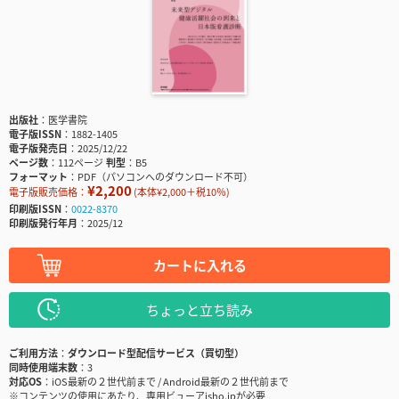
出版社
医学書院
電子版ISSN
1882-1405
電子版発売日
2025/12/22
ページ数
112ページ
判型
B5
フォーマット
PDF（パソコンへのダウンロード不可）
¥2,200
電子版販売価格：
(本体¥2,000＋税10％)
印刷版ISSN
0022-8370
印刷版発行年月
2025/12
カートに入れる
ちょっと立ち読み
ご利用方法
ダウンロード型配信サービス（買切型）
同時使用端末数
3
対応OS
iOS最新の２世代前まで / Android最新の２世代前まで
※コンテンツの使用にあたり、専用ビューアisho.jpが必要