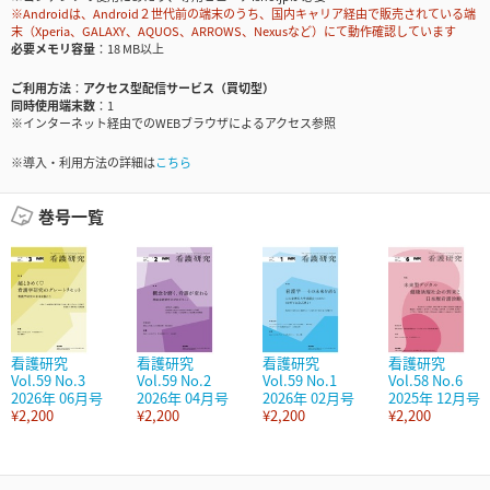
※Androidは、Android２世代前の端末のうち、国内キャリア経由で販売されている端
末（Xperia、GALAXY、AQUOS、ARROWS、Nexusなど）にて動作確認しています
必要メモリ容量
18 MB以上
ご利用方法
アクセス型配信サービス（買切型）
同時使用端末数
1
※インターネット経由でのWEBブラウザによるアクセス参照
※導入・利用方法の詳細は
こちら
巻号一覧
看護研究
看護研究
看護研究
看護研究
Vol.59 No.3
Vol.59 No.2
Vol.59 No.1
Vol.58 No.6
2026年 06月号
2026年 04月号
2026年 02月号
2025年 12月号
¥2,200
¥2,200
¥2,200
¥2,200