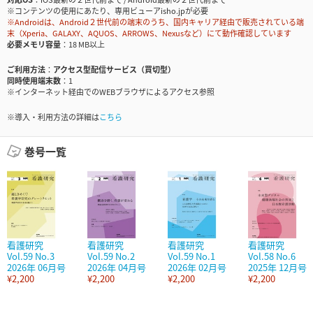
※コンテンツの使用にあたり、専用ビューアisho.jpが必要
※Androidは、Android２世代前の端末のうち、国内キャリア経由で販売されている端
末（Xperia、GALAXY、AQUOS、ARROWS、Nexusなど）にて動作確認しています
必要メモリ容量
18 MB以上
ご利用方法
アクセス型配信サービス（買切型）
同時使用端末数
1
※インターネット経由でのWEBブラウザによるアクセス参照
※導入・利用方法の詳細は
こちら
巻号一覧
看護研究
看護研究
看護研究
看護研究
Vol.59 No.3
Vol.59 No.2
Vol.59 No.1
Vol.58 No.6
2026年 06月号
2026年 04月号
2026年 02月号
2025年 12月号
¥2,200
¥2,200
¥2,200
¥2,200