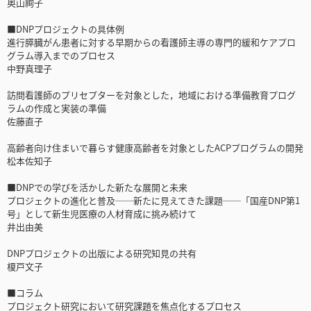
奥山絢子
■DNPプロジェクトの具体例
進行膵臓がん患者に対する早期からの看護師主導の専門的緩和ケアプロ
グラム導入までのプロセス
中野真理子
訪問看護師のプリセプターを対象とした，地域における準備教育プログ
ラムの作成と実装の準備
佐藤直子
高齢者向け住まいで暮らす健康高齢者を対象としたACPプログラムの開発
松本佐知子
■DNPでの学びを活かした新たな展開と未来
プロジェクトの進化と普及──新たに見えてきた課題──「国産DNP第1
号」として新生児医療の人材育成に挑み続けて
井出由美
DNPプロジェクトの出版による研究知見の共有
榎戸文子
■コラム
プロジェクト研究において研究課題を焦点化するプロセス