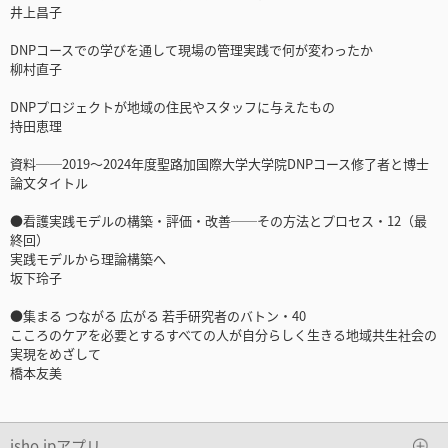
井上昌子
DNPコースでの学びを通して現場の管理実践で何が変わったか
柳村直子
DNPプロジェクトが地域の住民やスタッフに与えたもの
持田恵理
資料──2019～2024年度聖路加国際大学大学院DNPコース修了者と博士
論文タイトル
●看護実践モデルの構築・評価・改善──その方法とプロセス・12（最
終回）
実践モデルから理論構築へ
坂下玲子
●集まる つながる 広がる 若手研究者のバトン・40
こころのケアを必要とするすべての人が自分らしく生きる地域共生社会の
実現をめざして
橋本友美
isho.jpアプリ