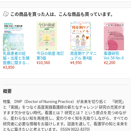
この商品を買った人は、こんな商品も買っています。
乳癌患者の妊
今日の助産 改訂
周産期ケアマニ
看護研究
娠・出産と生殖
第5版
ュアル 第4版
Vol.58 No.6
医療に関する...
¥10,560
¥4,950
¥2,200
¥3,850
概要
特集 DNP（Doctor of Nursing Practice）が未来を切り拓く 「研究」
と「実践」をつなぐ高度実践看護師の新たなチャレンジ 研究の充実がま
すます欠かせない時代。看護とは？ 研究とは？ という原点を見つめなが
ら、変わらない知を再発見し、変わりゆく知を先取りしながら、すべての
研究者に必要な情報をお届けします。誌面を通して、看護学の知と未来を
ともに築きたいと考えています。 (ISSN 0022-8370)