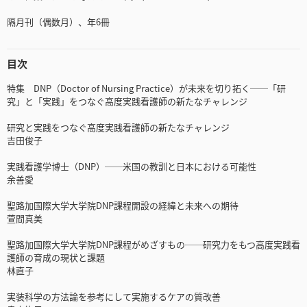
隔月刊（偶数月）、年6冊
目次
特集 DNP（Doctor of Nursing Practice）が未来を切り拓く──「研
究」と「実践」をつなぐ高度実践看護師の新たなチャレンジ
研究と実践をつなぐ高度実践看護師の新たなチャレンジ
吉田俊子
実践看護学博士（DNP）──米国の教訓と日本における可能性
余善愛
聖路加国際大学大学院DNP課程開設の経緯と未来への期待
萱間真美
聖路加国際大学大学院DNP課程がめざすもの──研究力をもつ高度実践看
護師の育成の現状と課題
林直子
実装科学の方法論を参考にして実施するケアの質改善