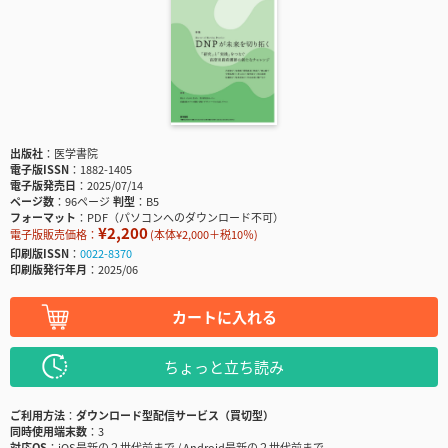
出版社
医学書院
電子版ISSN
1882-1405
電子版発売日
2025/07/14
ページ数
96ページ
判型
B5
フォーマット
PDF（パソコンへのダウンロード不可）
¥2,200
電子版販売価格：
(本体¥2,000＋税10％)
印刷版ISSN
0022-8370
印刷版発行年月
2025/06
カートに入れる
ちょっと立ち読み
ご利用方法
ダウンロード型配信サービス（買切型）
同時使用端末数
3
対応OS
iOS最新の２世代前まで / Android最新の２世代前まで