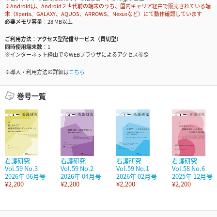
※Androidは、Android２世代前の端末のうち、国内キャリア経由で販売されている端
末（Xperia、GALAXY、AQUOS、ARROWS、Nexusなど）にて動作確認しています
必要メモリ容量
28 MB以上
ご利用方法
アクセス型配信サービス（買切型）
同時使用端末数
1
※インターネット経由でのWEBブラウザによるアクセス参照
※導入・利用方法の詳細は
こちら
巻号一覧
看護研究
看護研究
看護研究
看護研究
Vol.59 No.3
Vol.59 No.2
Vol.59 No.1
Vol.58 No.6
2026年 06月号
2026年 04月号
2026年 02月号
2025年 12月号
¥2,200
¥2,200
¥2,200
¥2,200