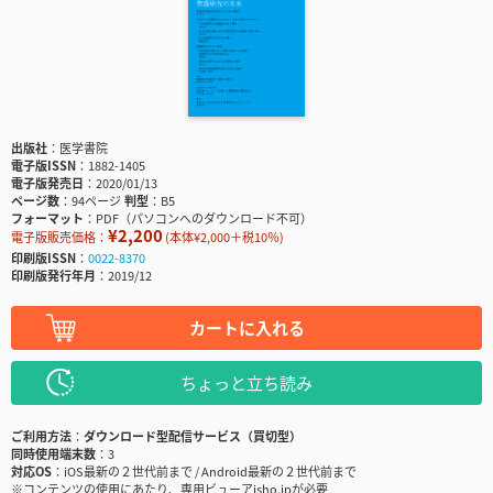
出版社
医学書院
電子版ISSN
1882-1405
電子版発売日
2020/01/13
ページ数
94ページ
判型
B5
フォーマット
PDF（パソコンへのダウンロード不可）
¥2,200
電子版販売価格：
(本体¥2,000＋税10％)
印刷版ISSN
0022-8370
印刷版発行年月
2019/12
カートに入れる
ちょっと立ち読み
ご利用方法
ダウンロード型配信サービス（買切型）
同時使用端末数
3
対応OS
iOS最新の２世代前まで / Android最新の２世代前まで
※コンテンツの使用にあたり、専用ビューアisho.jpが必要