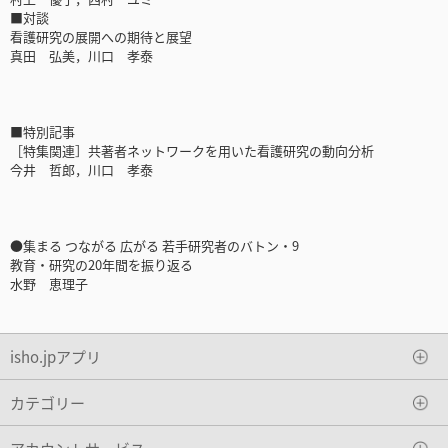
■対談
看護研究の展開への期待と展望
真田 弘美，川口 孝泰
■特別記事
［特集関連］共著者ネットワークを用いた看護研究の動向分析
今井 哲郎，川口 孝泰
●集まる つながる 広がる 若手研究者のバトン・9
教育・研究の20年間を振り返る
水野 恵理子
isho.jpアプリ
カテゴリー