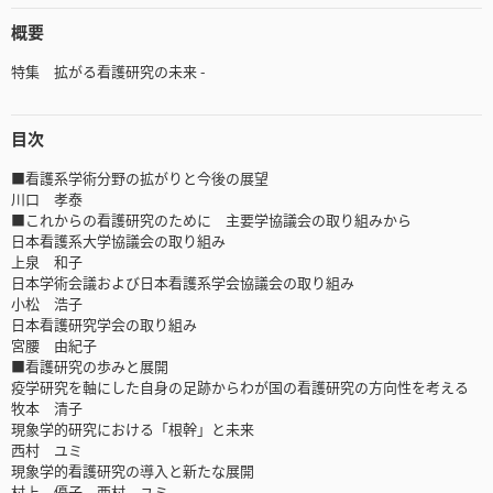
概要
特集 拡がる看護研究の未来 -
目次
■看護系学術分野の拡がりと今後の展望
川口 孝泰
■これからの看護研究のために 主要学協議会の取り組みから
日本看護系大学協議会の取り組み
上泉 和子
日本学術会議および日本看護系学会協議会の取り組み
小松 浩子
日本看護研究学会の取り組み
宮腰 由紀子
■看護研究の歩みと展開
疫学研究を軸にした自身の足跡からわが国の看護研究の方向性を考える
牧本 清子
現象学的研究における「根幹」と未来
西村 ユミ
現象学的看護研究の導入と新たな展開
村上 優子，西村 ユミ