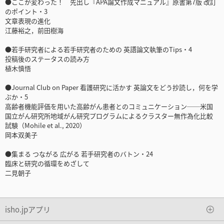
●ここが変わった！ 先出し『APA論文作成マニュアル』原書第7版 改訂
のポイント・3
文章表現の進化
江藤裕之，前田樹海
●若手研究者による若手研究者のための 英語論文執筆のTips・4
投稿後のステータスの読み方
植木慎悟
●Journal Club on Paper 看護研究に活かす 英論文をどう抄読し，何を学
ぶか・5
高齢者機能評価を用いた高齢がん患者とのコミュニケーション──米国
国立がん研究所地域がん研究プログラムによるクラスター無作為化比較
試験（Mohile et al., 2020）
岡本双美子
●集まる つながる 広がる 若手研究者のバトン・24
臨床と研究の循環をめざして
二見朝子
isho.jpアプリ