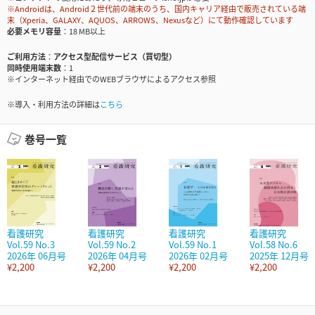
※Androidは、Android２世代前の端末のうち、国内キャリア経由で販売されている端
末（Xperia、GALAXY、AQUOS、ARROWS、Nexusなど）にて動作確認しています
必要メモリ容量
18 MB以上
ご利用方法
アクセス型配信サービス（買切型）
同時使用端末数
1
※インターネット経由でのWEBブラウザによるアクセス参照
※導入・利用方法の詳細は
こちら
巻号一覧
看護研究
看護研究
看護研究
看護研究
Vol.59 No.3
Vol.59 No.2
Vol.59 No.1
Vol.58 No.6
2026年 06月号
2026年 04月号
2026年 02月号
2025年 12月号
¥2,200
¥2,200
¥2,200
¥2,200