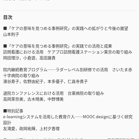
目次
■「ケアの意味を見つめる事例研究」の実践への拡がりと今後の展望
山本則子
■「ケアの意味を見つめる事例研究」の実践での活用と成果
訪問看護における活用 ケアプロ訪問看護ステーション東京の取り組み
岡田理沙，小倉遊，高田雄貴
院内継続教育プログラム──ラダーレベル別研修での活用 さいたま赤
十字病院の取り組み
濱谷寿子，佐野由紀子，本多優子，仁昌寺貴子
退院カンファレンスにおける活用 台東病院の取り組み
高岡茉奈美，古木晴美，中野博美
■特別記事
e-learningシステムを活用した教育介入──MOOC designに基づく研究
設計
友滝愛，政岡祐輝，上村夕香理