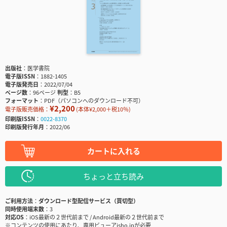
出版社
医学書院
電子版ISSN
1882-1405
電子版発売日
2022/07/04
ページ数
96ページ
判型
B5
フォーマット
PDF（パソコンへのダウンロード不可）
¥2,200
電子版販売価格：
(本体¥2,000＋税10％)
印刷版ISSN
0022-8370
印刷版発行年月
2022/06
カートに入れる
ちょっと立ち読み
ご利用方法
ダウンロード型配信サービス（買切型）
同時使用端末数
3
対応OS
iOS最新の２世代前まで / Android最新の２世代前まで
※コンテンツの使用にあたり、専用ビューアisho.jpが必要