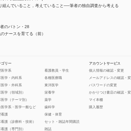
り組んでいること，考えていること──筆者の独自調査から考える
究者のバトン・28
て，次代のナースを育てる（前）
テゴリー
アカウントサービス
礎医学系
看護教員・学生
個人情報の確認・変更
床医学・内科系
各種医療職
メールアドレスの確認・変
床医学・外科系
東洋医学
パスワードの変更
床医学（領域別）
栄養学
かかりつけ書店の確認・変
床医学（テーマ別）
薬学
マイ本棚
会医学系・医学一般など
歯科学
購入履歴
礎看護
保健・体育
床看護（診療科・技術）
セット・雑誌年間購読
床看護（専門別）
雑誌