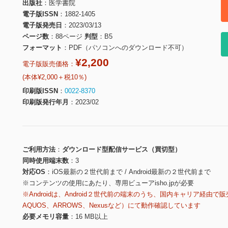
出版社
医学書院
電子版ISSN
1882-1405
電子版発売日
2023/03/13
ページ数
88ページ
判型
B5
フォーマット
PDF（パソコンへのダウンロード不可）
¥2,200
電子版販売価格：
(本体¥2,000＋税10％)
印刷版ISSN
0022-8370
印刷版発行年月
2023/02
ご利用方法
ダウンロード型配信サービス（買切型）
同時使用端末数
3
対応OS
iOS最新の２世代前まで / Android最新の２世代前まで
※コンテンツの使用にあたり、専用ビューアisho.jpが必要
※Androidは、Android２世代前の端末のうち、国内キャリア経由で販
AQUOS、ARROWS、Nexusなど）にて動作確認しています
必要メモリ容量
16 MB以上