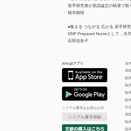
若手研究者が英語論文の執筆で取
植木慎悟
●集まる つながる 広がる 若手研
DNP Prepared Nurseとし
石田佳奈子
isho.jpアプリ
カ
基
臨
臨
臨
臨
社
シリアル番号をお持ちの方
基
シリアル番号登録
臨
臨