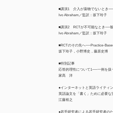
■講演1 介入が薬物でないとき─
Ivo Abraham／監訳：坂下玲子
■講演2 RCTが不可能なとき─
Ivo Abraham／監訳：坂下玲子
■RCTのその先へ──Practice-Ba
坂下玲子，小野博史，藤原史博
■特別記事
応答的理性について1──一例を
家髙 洋
●インターネットと英語ライティ
英語論文を「書く」ために必要な実
江藤裕之
●若手研究者による若手研究者のため