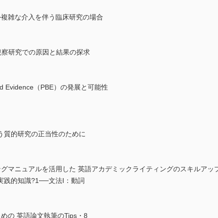
─複雑な介入を伴う臨床研究の場合
─観察研究での原因と結果の探求
sed Evidence（PBE）の発展と可能性
扱う質的研究の正当性のために
ングマニュアルを活用した 英語アカデミックライティングのスキルアッ
践的知識?1──文法I：動詞
の 英語論文執筆のTips・8