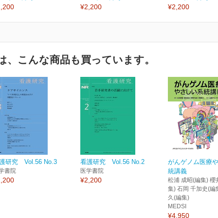
,200
¥2,200
¥2,200
は、こんな商品も買っています。
護研究 Vol.56 No.3
看護研究 Vol.56 No.2
がんゲノム医療
学書院
医学書院
統講義
,200
¥2,200
松浦 成昭(編集) 櫻
集) 石岡 千加史(編
久(編集)
MEDSI
¥4,950