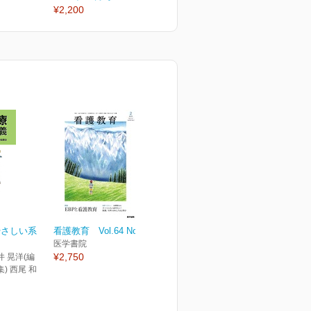
¥2,200
¥2,200
¥
やさしい系
看護教育 Vol.64 No.2
医学書院
¥2,750
井 晃洋(編
集) 西尾 和