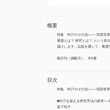
概要
特集 RCTのその先へ──現実世界
看護とは？ 研究とは？ という
届けします。誌面を通して、看護学の知
隔月刊（偶数月）、年6冊
目次
特集 RCTのその先へ──現実世界に
■RCTを超える研究手法の探求──Dr.
坂下玲子