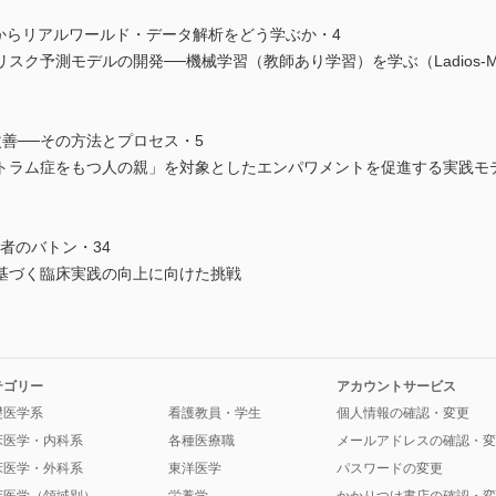
r II 英論文からリアルワールド・データ解析をどう学ぶか・4
測モデルの開発──機械学習（教師あり学習）を学ぶ（Ladios-Martin et
善──その方法とプロセス・5
トラム症をもつ人の親」を対象としたエンパワメントを促進する実践モ
究者のバトン・34
基づく臨床実践の向上に向けた挑戦
テゴリー
アカウントサービス
礎医学系
看護教員・学生
個人情報の確認・変更
床医学・内科系
各種医療職
メールアドレスの確認・変
床医学・外科系
東洋医学
パスワードの変更