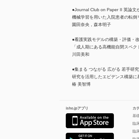
●Journal Club on Pape
機械学習を用いた入院患者の転倒リスク予
園田奈央，森本明子
●看護実践モデルの構築・評価・改
「成人期にある高機能自閉スペク
川田美和
●集まる つながる 広がる 若手研
研究を活用したエビデンス構築に
椿 美智博
isho.jpアプリ
カ
基
臨
臨