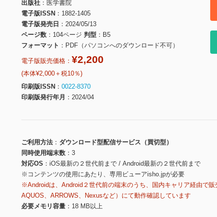
出版社
医学書院
電子版ISSN
1882-1405
電子版発売日
2024/05/13
ページ数
104ページ
判型
B5
フォーマット
PDF（パソコンへのダウンロード不可）
¥2,200
電子版販売価格：
(本体¥2,000＋税10％)
印刷版ISSN
0022-8370
印刷版発行年月
2024/04
ご利用方法
ダウンロード型配信サービス（買切型）
同時使用端末数
3
対応OS
iOS最新の２世代前まで / Android最新の２世代前まで
※コンテンツの使用にあたり、専用ビューアisho.jpが必要
※Androidは、Android２世代前の端末のうち、国内キャリア経由で販
AQUOS、ARROWS、Nexusなど）にて動作確認しています
必要メモリ容量
18 MB以上