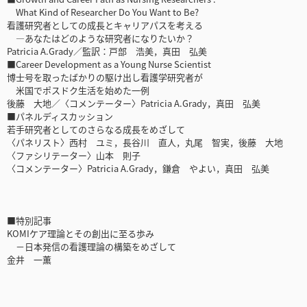
What Kind of Researcher Do You Want to Be?
看護研究者としての成長とキャリアパスを考える
―あなたはどのような研究者になりたいか？
Patricia A.Grady／監訳：戸部 浩美，真田 弘美
■Career Development as a Young Nurse Scientist
博士号を取ったばかりの駆け出し看護学研究者が
米国でポスドク生活を始めた一例
後藤 大地／〈コメンテーター〉Patricia A.Grady，真田 弘美
■パネルディスカッション
若手研究者としてのさらなる成長をめざして
〈パネリスト〉西村 ユミ，長谷川 直人，丸尾 智実，後藤 大地
〈ファシリテーター〉山本 則子
〈コメンテーター〉Patricia A.Grady，鎌倉 やよい，真田 弘美
■特別記事
KOMIケア理論とその創出に至る歩み
－日本発信の看護理論の構築をめざして
金井 一薫