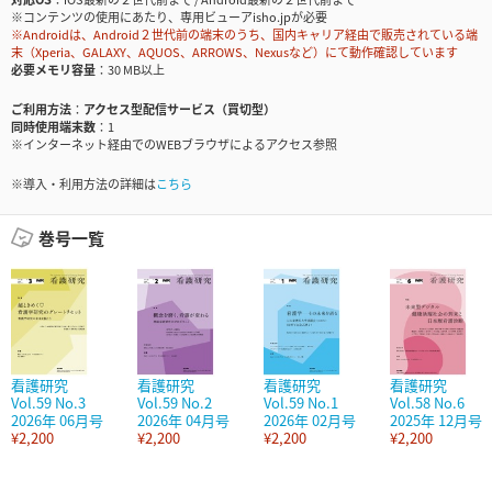
※コンテンツの使用にあたり、専用ビューアisho.jpが必要
※Androidは、Android２世代前の端末のうち、国内キャリア経由で販売されている端
末（Xperia、GALAXY、AQUOS、ARROWS、Nexusなど）にて動作確認しています
必要メモリ容量
30 MB以上
ご利用方法
アクセス型配信サービス（買切型）
同時使用端末数
1
※インターネット経由でのWEBブラウザによるアクセス参照
※導入・利用方法の詳細は
こちら
巻号一覧
看護研究
看護研究
看護研究
看護研究
Vol.59 No.3
Vol.59 No.2
Vol.59 No.1
Vol.58 No.6
2026年 06月号
2026年 04月号
2026年 02月号
2025年 12月号
¥2,200
¥2,200
¥2,200
¥2,200