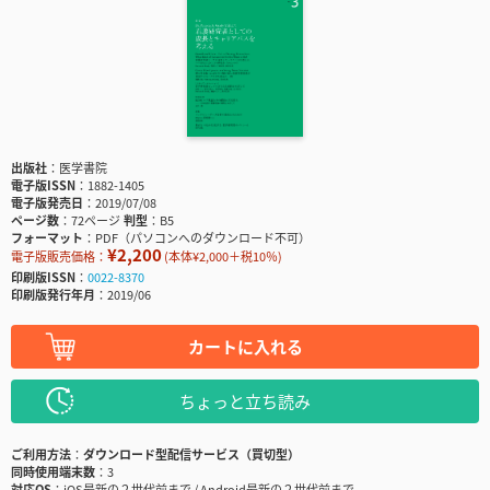
出版社
医学書院
電子版ISSN
1882-1405
電子版発売日
2019/07/08
ページ数
72ページ
判型
B5
フォーマット
PDF（パソコンへのダウンロード不可）
¥2,200
電子版販売価格：
(本体¥2,000＋税10％)
印刷版ISSN
0022-8370
印刷版発行年月
2019/06
カートに入れる
ちょっと立ち読み
ご利用方法
ダウンロード型配信サービス（買切型）
同時使用端末数
3
対応OS
iOS最新の２世代前まで / Android最新の２世代前まで