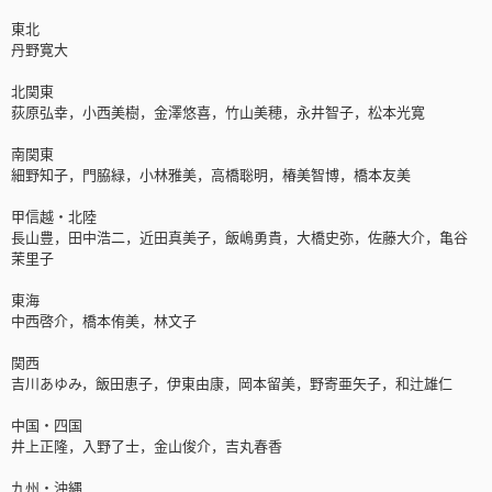
東北
丹野寛大
北関東
荻原弘幸，小西美樹，金澤悠喜，竹山美穂，永井智子，松本光寛
南関東
細野知子，門脇緑，小林雅美，高橋聡明，椿美智博，橋本友美
甲信越・北陸
長山豊，田中浩二，近田真美子，飯嶋勇貴，大橋史弥，佐藤大介，亀谷
茉里子
東海
中西啓介，橋本侑美，林文子
関西
吉川あゆみ，飯田恵子，伊東由康，岡本留美，野寄亜矢子，和辻雄仁
中国・四国
井上正隆，入野了士，金山俊介，吉丸春香
九州・沖縄