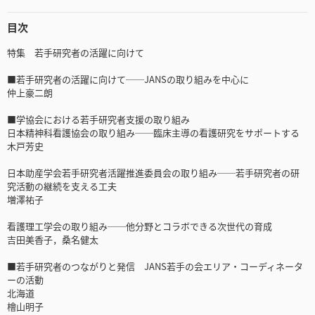
目次
特集 若手研究者の活躍に向けて
■若手研究者の活躍に向けて──JANSの取り組みを中心に
仲上豪二朗
■学協会における若手研究者支援の取り組み
日本精神科看護協会の取り組み──臨床主導の看護研究をサポートする
木戸芳史
日本助産学会若手研究者活躍推進委員会の取り組み──若手研究者の研
究活動の継続を支える工夫
増澤祐子
看護理工学会の取り組み──他分野とコラボできる次世代の育成
吉田美香子，桑名健太
■若手研究者のつながりと発信 JANS若手の会エリア・コーディネータ
ーの活動
北海道
檜山明子