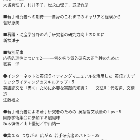
大城真理子，村井孝子，松永由理子，豊里竹彦
■若手研究者への期待──自身のこれまでのキャリアと経験から
菅野恵美
■看護・助産学分野の若手研究者の研究力向上のために
新福洋子
■特別記事
応答的理性について2──一例を扱う質的研究の正当性のために
家髙 洋
●インターネットと英語ライティングマニュアルを活用した 英語アカデ
ミックライティングのスキルアップ・5
英語論文を「書く」ために必要な実践的知識 2──文法II：代名詞，文構
造
江藤裕之
●若手研究者による若手研究者のための 英語論文執筆のTips・9
国際学術集会に参加する醍醐味
植木慎悟／山上優紀／中山祐一
●集まる つながる 広がる 若手研究者のバトン・29