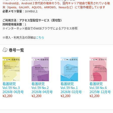
※Androidは、Android２世代前の端末のうち、国内キャリア経由で販売されている端
末（Xperia、GALAXY、AQUOS、ARROWS、Nexusなど）にて動作確認しています
必要メモリ容量
18 MB以上
ご利用方法
アクセス型配信サービス（買切型）
同時使用端末数
1
※インターネット経由でのWEBブラウザによるアクセス参照
※導入・利用方法の詳細は
こちら
巻号一覧
看護研究
看護研究
看護研究
看護研究
Vol.59 No.3
Vol.59 No.2
Vol.59 No.1
Vol.58 No.6
2026年 06月号
2026年 04月号
2026年 02月号
2025年 12月号
¥2,200
¥2,200
¥2,200
¥2,200