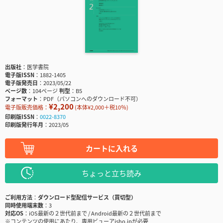
出版社
医学書院
電子版ISSN
1882-1405
電子版発売日
2023/05/22
ページ数
104ページ
判型
B5
フォーマット
PDF（パソコンへのダウンロード不可）
¥2,200
電子版販売価格：
(本体¥2,000＋税10％)
印刷版ISSN
0022-8370
印刷版発行年月
2023/05
カートに入れる
ちょっと立ち読み
ご利用方法
ダウンロード型配信サービス（買切型）
同時使用端末数
3
対応OS
iOS最新の２世代前まで / Android最新の２世代前まで
※コンテンツの使用にあたり、専用ビューアisho.jpが必要