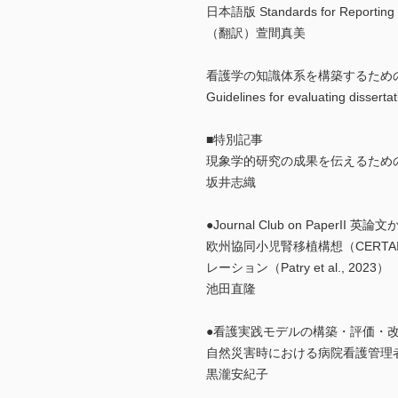
日本語版 Standards for Reporting
（翻訳）萱間真美
看護学の知識体系を構築するため
Guidelines for evaluating disserta
■特別記事
現象学的研究の成果を伝えるための
坂井志織
●Journal Club on Pap
欧州協同小児腎移植構想（CERT
レーション（Patry et al., 2023）
池田直隆
●看護実践モデルの構築・評価・改
自然災害時における病院看護管理
黒瀧安紀子