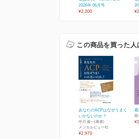
2026年 06月号
2
¥2,200
¥2
この商品を買った人
あなたのACPはなぜうまく
看
いかないのか？
医
¥2
中川 俊一(著者)
メジカルビュー社
¥2,970