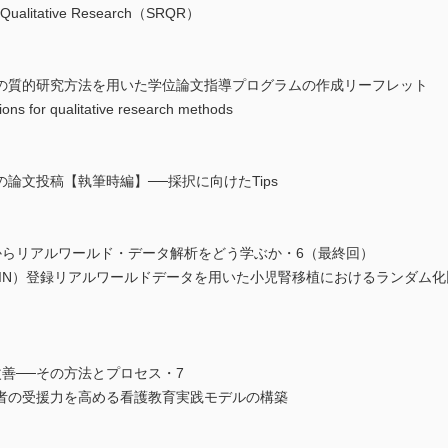
 Qualitative Research（SRQR）
の質的研究方法を用いた学位論文指導プログラムの作成リーフレット
tions for qualitative research methods
論文投稿【執筆時編】──採択に向けたTips
erII 英論文からリアルワールド・データ解析をどう学ぶか・6（最終回）
AIN）登録リアルワールドデータを用いた小児腎移植におけるランダム化
善──その方法とプロセス・7
者の受援力を高める看護教育実践モデルの構築