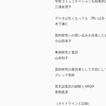
学術コミュニケーションを効果的
三浦友理子
データは古くなっても，問いは古
木下康仁
質的研究への思い込みを自覚した
小山田恭子
事例研究と査読
山本則子
質的研究の査読者として大切にし
グレッグ美鈴
英文誌査読の経験とSRQR
萱間真美
［ガイドラインと記録］