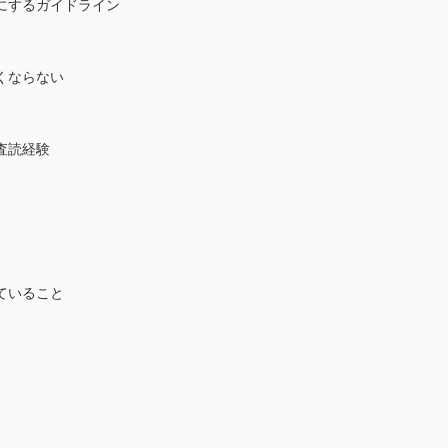
にするガイドライン
くならない
査読経験
ていること