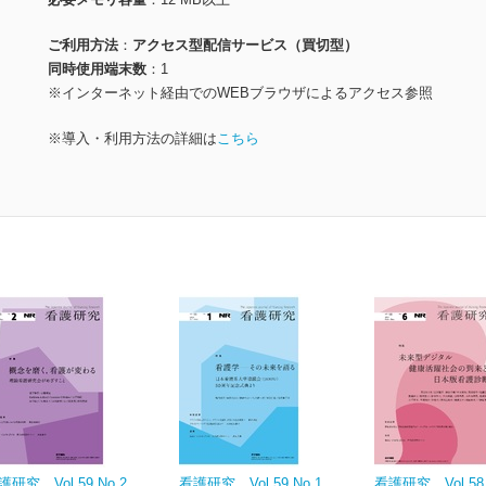
ご利用方法
アクセス型配信サービス（買切型）
同時使用端末数
1
※インターネット経由でのWEBブラウザによるアクセス参照
※導入・利用方法の詳細は
こちら
護研究 Vol.59 No.2
看護研究 Vol.59 No.1
看護研究 Vol.58 