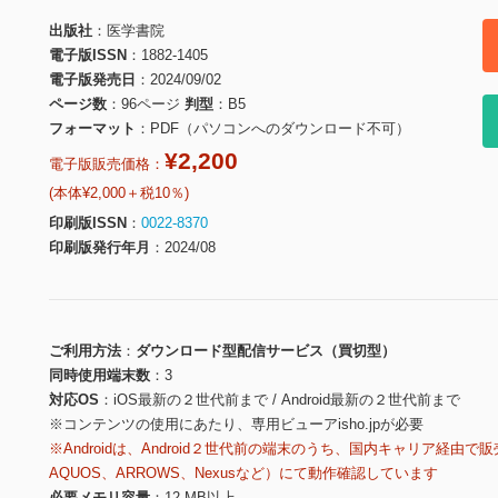
出版社
医学書院
電子版ISSN
1882-1405
電子版発売日
2024/09/02
ページ数
96ページ
判型
B5
フォーマット
PDF（パソコンへのダウンロード不可）
¥2,200
電子版販売価格：
(本体¥2,000＋税10％)
印刷版ISSN
0022-8370
印刷版発行年月
2024/08
ご利用方法
ダウンロード型配信サービス（買切型）
同時使用端末数
3
対応OS
iOS最新の２世代前まで / Android最新の２世代前まで
※コンテンツの使用にあたり、専用ビューアisho.jpが必要
※Androidは、Android２世代前の端末のうち、国内キャリア経由で販
AQUOS、ARROWS、Nexusなど）にて動作確認しています
必要メモリ容量
12 MB以上