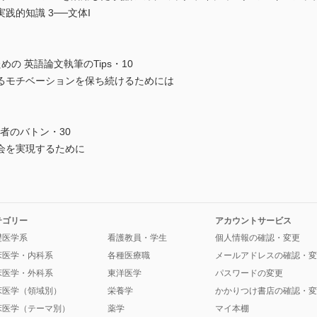
践的知識 3──文体I
の 英語論文執筆のTips・10
るモチベーションを保ち続けるためには
究者のバトン・30
会を実現するために
テゴリー
アカウントサービス
礎医学系
看護教員・学生
個人情報の確認・変更
床医学・内科系
各種医療職
メールアドレスの確認・変
床医学・外科系
東洋医学
パスワードの変更
床医学（領域別）
栄養学
かかりつけ書店の確認・変
床医学（テーマ別）
薬学
マイ本棚