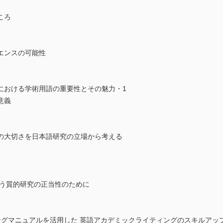
ころ
エンスの可能性
看護学における学術用語の重要性とその魅力・1
意義
の大切さを日本語研究の立場から考える
扱う質的研究の正当性のために
ングマニュアルを活用した 英語アカデミックライティングのスキルアッ