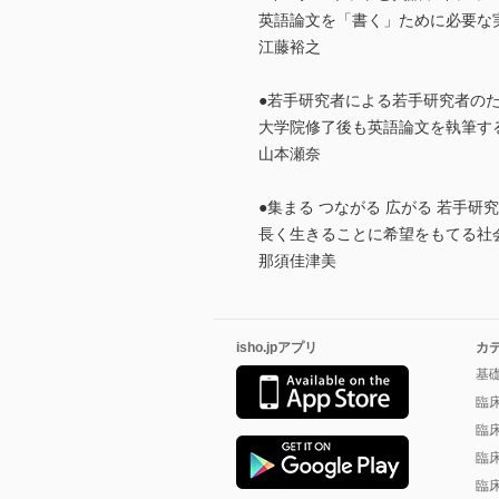
英語論文を「書く」ために必要な実
江藤裕之
●若手研究者による若手研究者のため
大学院修了後も英語論文を執筆す
山本瀬奈
●集まる つながる 広がる 若手研
長く生きることに希望をもてる社
那須佳津美
isho.jpアプリ
カ
基
臨
臨
臨
臨