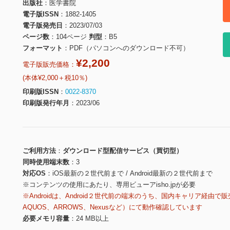
出版社
医学書院
電子版ISSN
1882-1405
電子版発売日
2023/07/03
ページ数
104ページ
判型
B5
フォーマット
PDF（パソコンへのダウンロード不可）
¥2,200
電子版販売価格：
(本体¥2,000＋税10％)
印刷版ISSN
0022-8370
印刷版発行年月
2023/06
ご利用方法
ダウンロード型配信サービス（買切型）
同時使用端末数
3
対応OS
iOS最新の２世代前まで / Android最新の２世代前まで
※コンテンツの使用にあたり、専用ビューアisho.jpが必要
※Androidは、Android２世代前の端末のうち、国内キャリア経由で販
AQUOS、ARROWS、Nexusなど）にて動作確認しています
必要メモリ容量
24 MB以上