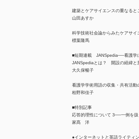
建築とケアサイエンスの重なると
山田あすか
科学技術社会論からみたケアサイ
標葉隆馬
■短期連載 JANSpedia──
JANSpediaとは？ 開設の経緯と
大久保暢子
看護学学術用語の収集・共有活動
柏野和佳子
■特別記事
応答的理性について 3──一例を
家髙 洋
●インターネットと英語ライティ