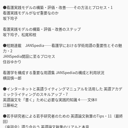
●看護実践モデルの構築・評価・改善──その方法とプロセス・1
看護実践モデルがなぜ重要なのか
坂下玲子
看護実践モデルの構築・評価・改善のステップ
坂下玲子，松尾和枝
●短期連載 JANSpedia──看護学における学術用語の重要性とその魅
力・2
JANSpedia開設に至るプロセス
住谷ゆかり
看護学を構成する重要な用語集 JANSpediaの構成と利用状況
横田慎一郎
●インターネットと英語ライティングマニュアルを活用した 英語アカデ
ミックライティングのスキルアップ・7
英語論文を「書く」ために必要な実践的知識 4──文体II
江藤裕之
●若手研究者による若手研究者のための 英語論文執筆のTips・11（最終
回）
〈座談会〉語り合おう 英語論文執筆のリアルと本音