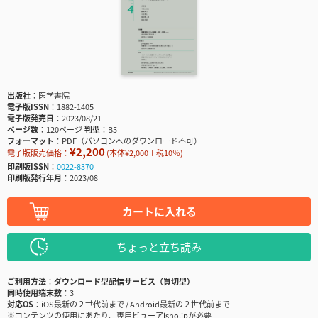
出版社
医学書院
電子版ISSN
1882-1405
電子版発売日
2023/08/21
ページ数
120ページ
判型
B5
フォーマット
PDF（パソコンへのダウンロード不可）
¥2,200
電子版販売価格：
(本体¥2,000＋税10％)
印刷版ISSN
0022-8370
印刷版発行年月
2023/08
カートに入れる
ちょっと立ち読み
ご利用方法
ダウンロード型配信サービス（買切型）
同時使用端末数
3
対応OS
iOS最新の２世代前まで / Android最新の２世代前まで
※コンテンツの使用にあたり、専用ビューアisho.jpが必要