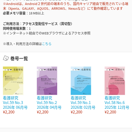
※Androidは、Android２世代前の端末のうち、国内キャリア経由で販売されている端
末（Xperia、GALAXY、AQUOS、ARROWS、Nexusなど）にて動作確認しています
必要メモリ容量
18 MB以上
ご利用方法
アクセス型配信サービス（買切型）
同時使用端末数
1
※インターネット経由でのWEBブラウザによるアクセス参照
※導入・利用方法の詳細は
こちら
巻号一覧
看護研究
看護研究
看護研究
看護研究
Vol.59 No.3
Vol.59 No.2
Vol.59 No.1
Vol.58 No.6
2026年 06月号
2026年 04月号
2026年 02月号
2025年 12月号
¥2,200
¥2,200
¥2,200
¥2,200