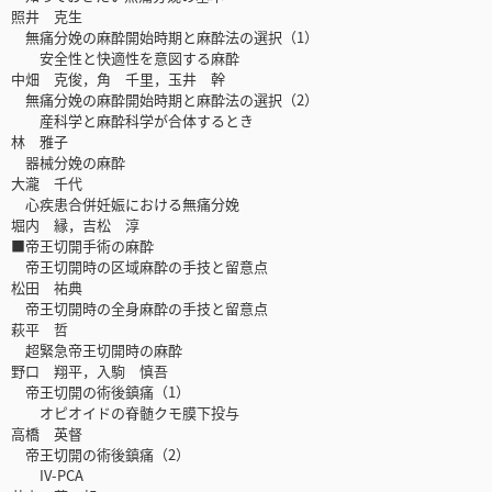
照井 克生
無痛分娩の麻酔開始時期と麻酔法の選択（1）
安全性と快適性を意図する麻酔
中畑 克俊，角 千里，玉井 幹
無痛分娩の麻酔開始時期と麻酔法の選択（2）
産科学と麻酔科学が合体するとき
林 雅子
器械分娩の麻酔
大瀧 千代
心疾患合併妊娠における無痛分娩
堀内 縁，吉松 淳
■帝王切開手術の麻酔
帝王切開時の区域麻酔の手技と留意点
松田 祐典
帝王切開時の全身麻酔の手技と留意点
萩平 哲
超緊急帝王切開時の麻酔
野口 翔平，入駒 慎吾
帝王切開の術後鎮痛（1）
オピオイドの脊髄クモ膜下投与
高橋 英督
帝王切開の術後鎮痛（2）
IV-PCA