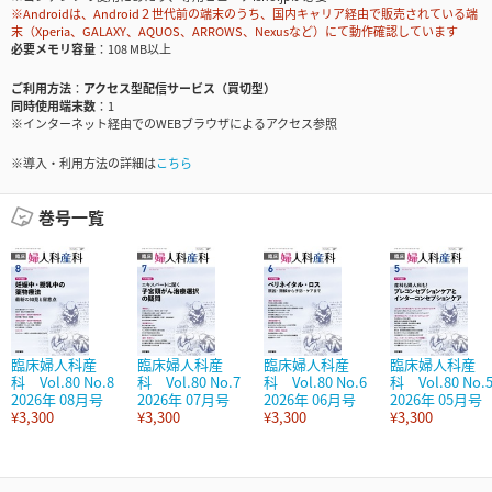
※Androidは、Android２世代前の端末のうち、国内キャリア経由で販売されている端
末（Xperia、GALAXY、AQUOS、ARROWS、Nexusなど）にて動作確認しています
必要メモリ容量
108 MB以上
ご利用方法
アクセス型配信サービス（買切型）
同時使用端末数
1
※インターネット経由でのWEBブラウザによるアクセス参照
※導入・利用方法の詳細は
こちら
巻号一覧
臨床婦人科産
臨床婦人科産
臨床婦人科産
臨床婦人科産
科 Vol.80 No.8
科 Vol.80 No.7
科 Vol.80 No.6
科 Vol.80 No.
2026年 08月号
2026年 07月号
2026年 06月号
2026年 05月号
¥3,300
¥3,300
¥3,300
¥3,300