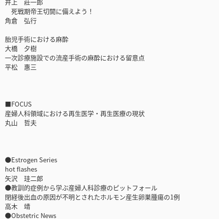
井上 莊一郎
死戦期帝王切開に備えよう！
角倉 弘行
胎児手術における麻酔
大橋 夕樹
一次診療施設での流産手術の麻酔における留意点
平松 惠三
■FOCUS
産婦人科領域における再生医学・再生医療の現状
丸山 哲夫
●Estrogen Series
hot flashes
矢沢 珪二郎
●教訓的症例から学ぶ産婦人科診療のピットフォール
閉経後出血の原因が不明とされたホルモン産生卵巣腫瘍の1例
高木 靖
●Obstetric News