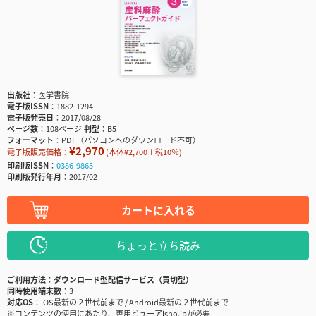
出版社
医学書院
電子版ISSN
1882-1294
電子版発売日
2017/08/28
ページ数
108ページ
判型
B5
フォーマット
PDF（パソコンへのダウンロード不可）
¥2,970
電子版販売価格：
(本体¥2,700＋税10％)
印刷版ISSN
0386-9865
印刷版発行年月
2017/02
カートに入れる
ちょっと立ち読み
ご利用方法
ダウンロード型配信サービス（買切型）
同時使用端末数
3
対応OS
iOS最新の２世代前まで / Android最新の２世代前まで
※コンテンツの使用にあたり、専用ビューアisho.jpが必要