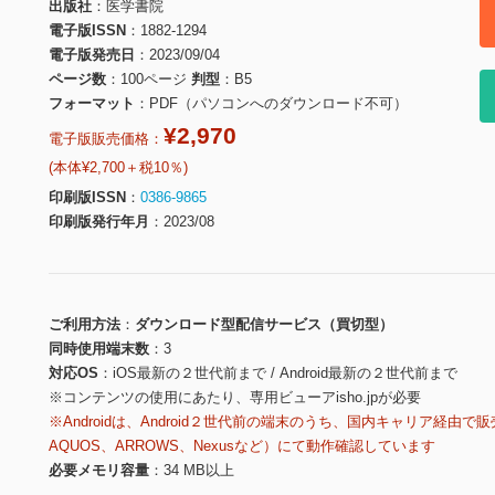
出版社
医学書院
電子版ISSN
1882-1294
電子版発売日
2023/09/04
ページ数
100ページ
判型
B5
フォーマット
PDF（パソコンへのダウンロード不可）
¥2,970
電子版販売価格：
(本体¥2,700＋税10％)
印刷版ISSN
0386-9865
印刷版発行年月
2023/08
ご利用方法
ダウンロード型配信サービス（買切型）
同時使用端末数
3
対応OS
iOS最新の２世代前まで / Android最新の２世代前まで
※コンテンツの使用にあたり、専用ビューアisho.jpが必要
※Androidは、Android２世代前の端末のうち、国内キャリア経由で販
AQUOS、ARROWS、Nexusなど）にて動作確認しています
必要メモリ容量
34 MB以上