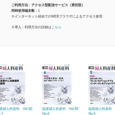
ご利用方法
アクセス型配信サービス（買切型）
同時使用端末数
1
※インターネット経由でのWEBブラウザによるアクセス参照
※導入・利用方法の詳細は
こちら
床婦人科産科 Vol.80
臨床婦人科産科 Vol.80
臨床婦人科産科 Vo
.7
No.6
No.5