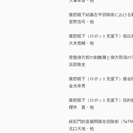
大塚幸喜・他
腹腔鏡下結腸左半切除術における
室野浩司・他
腹腔鏡下（ロボット支援下）低位
大木悠輔・他
骨盤側方腔の剝離層と側方郭清の
浜部敦史
腹腔鏡下（ロボット支援下）腹会
金光幸秀
腹腔鏡下（ロボット支援下）括約筋
櫻井 翼・他
経肛門的直腸間膜全切除術（TaT
北口大地・他