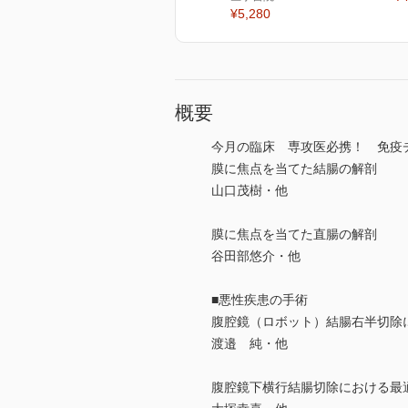
¥5,280
概要
今月の臨床 専攻医必携！ 免疫
膜に焦点を当てた結腸の解剖
山口茂樹・他
膜に焦点を当てた直腸の解剖
谷田部悠介・他
■悪性疾患の手術
腹腔鏡（ロボット）結腸右半切除
渡邉 純・他
腹腔鏡下横行結腸切除における最