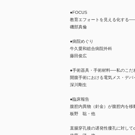
●FOCUS
教育エフォートを見える化する─
磯部真倫
●病院めぐり
牛久愛和総合病院外科
藤田俊広
●手術器具・手術材料──私のこだ
開腹手術における電気メス・デバ
深川剛生
●臨床報告
腹腔内異物（針金）が腹腔内を移
板野 聡・他
直腸穿孔後の遅発性瘻孔に対してover 