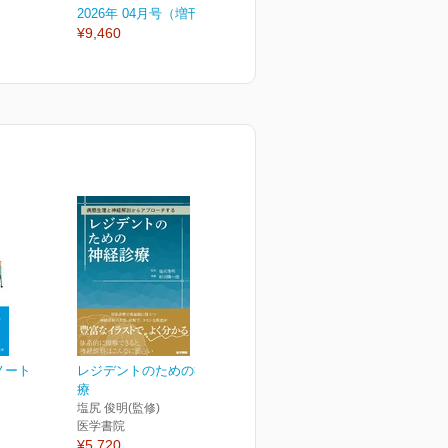
2026年 04月号（増刊号）
2026年 04月号
2
¥9,460
¥3,300
¥
ノート
レジデントのための神経診
療
塩尻 俊明(監修)
医学書院
¥5,720