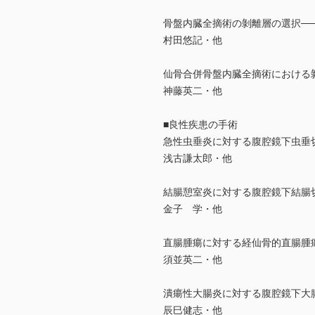
骨盤内臓全摘術の剝離層の選択──膀
村田悠記・他
仙骨合併骨盤内臓全摘術における
神藤英二・他
■良性疾患の手術
急性虫垂炎に対する腹腔鏡下虫垂
浅古謙太郎・他
結腸憩室炎に対する腹腔鏡下結腸
金子 学・他
直腸腫瘍に対する経仙骨的直腸腫
須並英二・他
潰瘍性大腸炎に対する腹腔鏡下大腸
辰巳健志・他