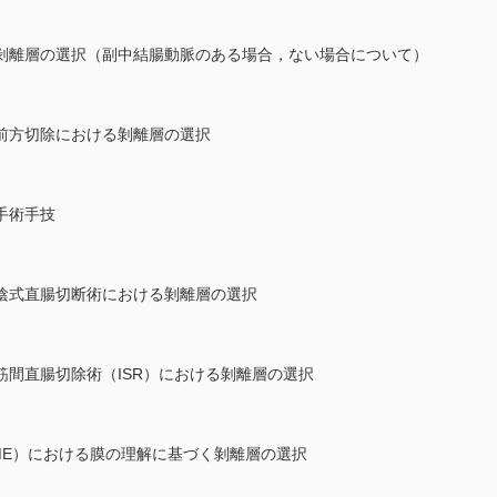
剝離層の選択（副中結腸動脈のある場合，ない場合について）
前方切除における剝離層の選択
手術手技
陰式直腸切断術における剝離層の選択
間直腸切除術（ISR）における剝離層の選択
ME）における膜の理解に基づく剝離層の選択