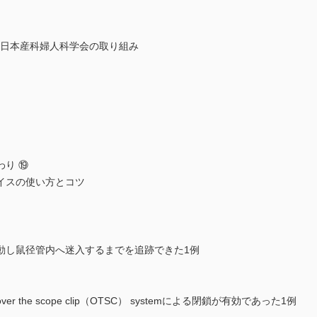
─日本産科婦人科学会の取り組み
わり ⑲
イスの使い方とコツ
動し鼠径管内へ迷入するまでを追跡できた1例
the scope clip（OTSC） systemによる閉鎖が有効であった1例