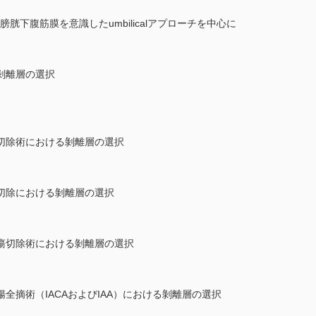
胱下腹筋膜を意識したumbilicalアプローチを中心に
剝離層の選択
切除術における剝離層の選択
切除における剝離層の選択
瘍切除術における剝離層の選択
全摘術（IACAおよびIAA）における剝離層の選択