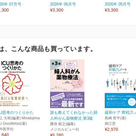
026年 07月号
2026年 06月号
2026年 05月号
,300
¥3,300
¥3,300
は、こんな商品も買っています。
CU思考のつくりかた
誰も教えてくれなかった婦
緩和ケア 即戦力
 大裕(編著) Minatojima
人科がん薬物療法 第3版
鳥崎 哲平(著)
U Goodfellas(著)
南江堂
勝俣 範之(編集)
外医学社
¥2,970
メジカルビュー社
,840
¥5,280