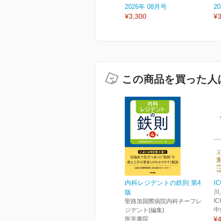
2026年 08月号
2
¥3,300
¥3
この商品を買った人
内科レジデントの鉄則 第4
I
版
川上
IC
聖路加国際病院内科チーフレ
中
ジデント(編集)
¥4
医学書院