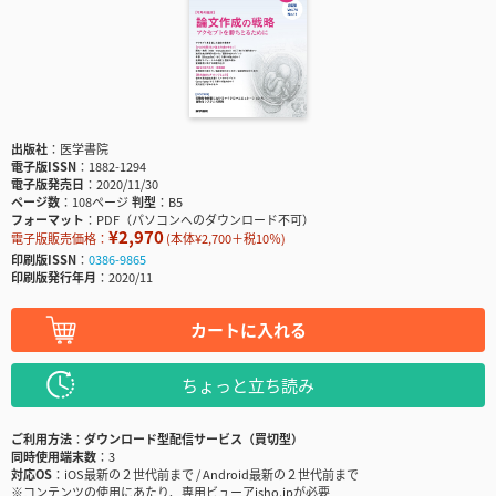
出版社
医学書院
電子版ISSN
1882-1294
電子版発売日
2020/11/30
ページ数
108ページ
判型
B5
フォーマット
PDF（パソコンへのダウンロード不可）
¥2,970
電子版販売価格：
(本体¥2,700＋税10％)
印刷版ISSN
0386-9865
印刷版発行年月
2020/11
カートに入れる
ちょっと立ち読み
ご利用方法
ダウンロード型配信サービス（買切型）
同時使用端末数
3
対応OS
iOS最新の２世代前まで / Android最新の２世代前まで
※コンテンツの使用にあたり、専用ビューアisho.jpが必要