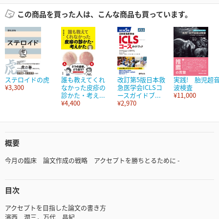
この商品を買った人は、こんな商品も買っています。
ステロイドの虎
誰も教えてくれ
改訂第5版日本救
実践! 胎児超
¥3,300
なかった皮疹の
急医学会ICLSコ
波検査
診かた・考え...
ースガイドブ...
¥11,000
¥4,400
¥2,970
概要
今月の臨床 論文作成の戦略 アクセプトを勝ちとるために -
目次
アクセプトを目指した論文の書き方
濱西 潤三，万代 昌紀