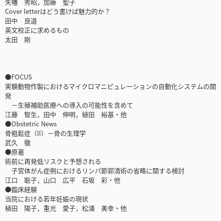
矢幡 秀昭，加藤 聖子
Cover letterはどう書けば魅力的か？
田中 良道
英文校正に求めるもの
太田 剛
●FOCUS
実験動物作製におけるマイクロマニピュレーションの自動化システムの開
発
－生殖補助医療への導入の可能性を含めて
江藤 智生，田中 伸明，植田 裕基・他
●Obstetric News
骨粗鬆症（II）－骨の生理学
武久 徹
●原著
術前に再発低リスクと予想される
子宮体がん症例におけるリンパ節郭清術の省略に関する検討
江口 聡子，山口 広平 石坂 彩・他
●臨床経験
当院における若年妊娠の現状
植田 陽子，重光 愛子，松浦 美幸・他