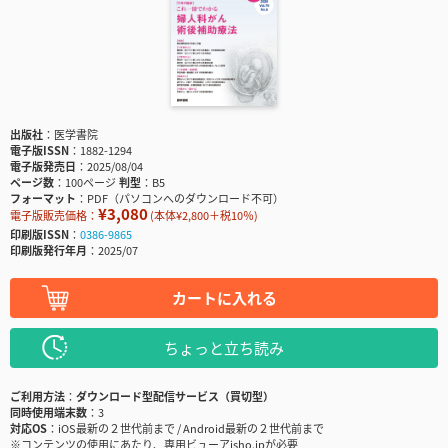
出版社
医学書院
電子版ISSN
1882-1294
電子版発売日
2025/08/04
ページ数
100ページ
判型
B5
フォーマット
PDF（パソコンへのダウンロード不可）
¥3,080
電子版販売価格：
(本体¥2,800＋税10％)
印刷版ISSN
0386-9865
印刷版発行年月
2025/07
カートに入れる
ちょっと立ち読み
ご利用方法
ダウンロード型配信サービス（買切型）
同時使用端末数
3
対応OS
iOS最新の２世代前まで / Android最新の２世代前まで
※コンテンツの使用にあたり、専用ビューアisho.jpが必要