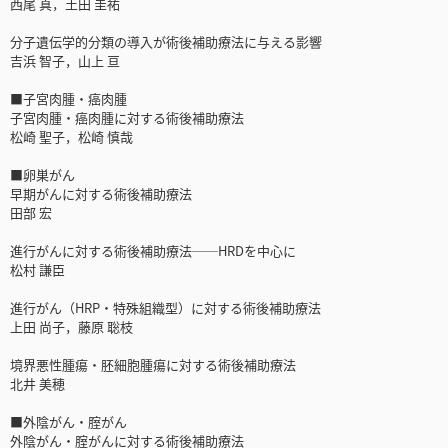
西尾 真，土田 圭祐
分子遺伝学的分類の導入が術後補助療法に与える影響
吉浜 智子，山上 亘
■子宮肉腫・癌肉腫
子宮肉腫・癌肉腫に対する術後補助療法
松崎 聖子，松崎 慎哉
■卵巣がん
早期がんに対する術後補助療法
田部 宏
進行がんに対する術後補助療法──HRDを中心に
松村 謙臣
進行がん（HRP・特殊組織型）に対する術後補助療法
上田 尚子，藤原 聡枝
境界悪性腫瘍・胚細胞腫瘍に対する術後補助療法
北井 美穂
■外陰がん・腟がん
外陰がん・腟がんに対する術後補助療法