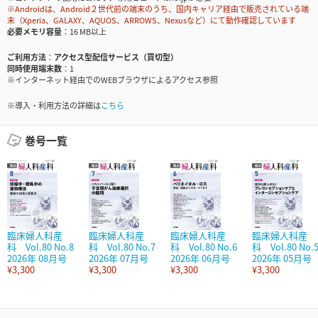
※Androidは、Android２世代前の端末のうち、国内キャリア経由で販売されている端
末（Xperia、GALAXY、AQUOS、ARROWS、Nexusなど）にて動作確認しています
必要メモリ容量
16 MB以上
ご利用方法
アクセス型配信サービス（買切型）
同時使用端末数
1
※インターネット経由でのWEBブラウザによるアクセス参照
※導入・利用方法の詳細は
こちら
巻号一覧
臨床婦人科産
臨床婦人科産
臨床婦人科産
臨床婦人科産
科 Vol.80 No.8
科 Vol.80 No.7
科 Vol.80 No.6
科 Vol.80 No.
2026年 08月号
2026年 07月号
2026年 06月号
2026年 05月号
¥3,300
¥3,300
¥3,300
¥3,300