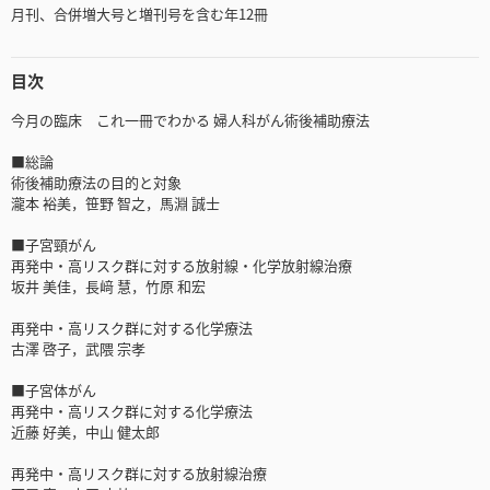
月刊、合併増大号と増刊号を含む年12冊
目次
今月の臨床 これ一冊でわかる 婦人科がん術後補助療法
■総論
術後補助療法の目的と対象
瀧本 裕美，笹野 智之，馬淵 誠士
■子宮頸がん
再発中・高リスク群に対する放射線・化学放射線治療
坂井 美佳，長﨑 慧，竹原 和宏
再発中・高リスク群に対する化学療法
古澤 啓子，武隈 宗孝
■子宮体がん
再発中・高リスク群に対する化学療法
近藤 好美，中山 健太郎
再発中・高リスク群に対する放射線治療