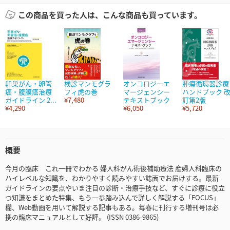
この商品を買った人は、こんな商品も買っています。
卵巣がん・卵管
検診マンモグラ
オンコロジーエ
腫瘍循環器診療
癌・腹膜癌治療
フィ虎の巻
マージェンシー
ハンドブック 
ガイドライン 2...
¥7,480
テキストブック
訂第2版
¥4,290
¥6,050
¥5,720
概要
今月の臨床 これ一冊でわかる 婦人科がん術後補助療法 産婦人科臨床の
ハイレベルな知識を、わかりやすく読みやすい誌面でお届けする。最新
ガイドラインの要点やいま注目の診断・治療手技など、すぐに診療に役立
つ知識をまとめた特集、もう一歩踏み込んで詳しく解説する「FOCUS」
欄、Web動画を用いて解説する記事もある。毎春に刊行する増刊号は必
携の臨床マニュアルとして好評。 (ISSN 0386-9865)