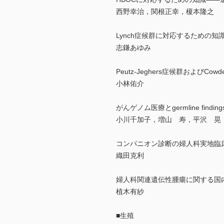
西野幸治，関根正幸，榎本隆之
Lynch症候群に対応するための
志鎌あゆみ
Peutz-Jeghers症候群およびC
小林佑介
がんゲノム医療とgermline findi
小川千加子，増山 寿，平沢 晃
コンパニオン診断の婦人科実地臨
織田克利
婦人科関連遺伝性腫瘍に関する国
植木有紗
■生殖