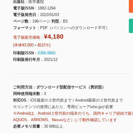
出版社
医学書院
電子版ISSN
1882-1294
電子版発売日
2022/01/03
ページ数
196ページ
判型
B5
フォーマット
PDF（パソコンへのダウンロード不可）
¥4,180
電子版販売価格：
(本体¥3,800＋税10％)
印刷版ISSN
0386-9865
印刷版発行年月
2021/12
ご利用方法
ダウンロード型配信サービス（買切型）
同時使用端末数
3
対応OS
iOS最新の２世代前まで / Android最新の２世代前まで
※コンテンツの使用にあたり、専用ビューアisho.jpが必要
※Androidは、Android２世代前の端末のうち、国内キャリア経由で販
AQUOS、ARROWS、Nexusなど）にて動作確認しています
必要メモリ容量
30 MB以上