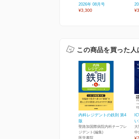
2026年 08月号
2
¥3,300
¥3
この商品を買った人
内科レジデントの鉄則 第4
I
版
い方
聖路加国際病院内科チーフレ
大
ジデント(編集)
中
医学書院
¥7