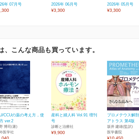
026年 07月号
2026年 06月号
2026年 05月号
,300
¥3,300
¥3,300
は、こんな商品も買っています。
CU/CCUの薬の考え方，使
産科と婦人科 Vol.91 増刊
プロメテウス解剖
 ver.2
号
アトラス 第4版
野 博司(著)
診断と治療社
坂井 建雄(監訳)
外医学社
¥9,900
医学書院
,040
¥10,450