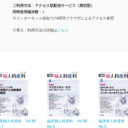
ご利用方法
アクセス型配信サービス（買切型）
同時使用端末数
1
※インターネット経由でのWEBブラウザによるアクセス参照
※導入・利用方法の詳細は
こちら
床婦人科産科 Vol.80
臨床婦人科産科 Vol.80
臨床婦人科産科 Vo
.7
No.6
No.5