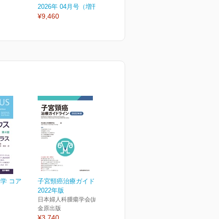
2026年 04月号（増刊号）
2026年 04月号
2
¥9,460
¥3,300
¥
学 コア
子宮頸癌治療ガイドライン
2022年版
日本婦人科腫瘍学会(編)
金原出版
¥3,740