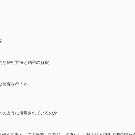
法
的な解析方法と結果の解釈
な検査を行うか
どのように活用されているのか
―遺伝性疾患としての病態，診断法，治療ないし対応法と説明の際の留意