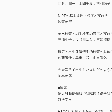
長谷川潤一，本間千夏，西村陽子
NIPTの基本原理・精度と実施法
鈴森伸宏
羊水検査・絨毛検査の適応と実施
三浦生子，長谷川ゆり，三浦清徳
確定的出生前遺伝学的検査の具体
佐藤智佳，島田 咲，山田崇弘
先天異常で出生した児にどのよう
岡本伸彦
■腫瘍
婦人科腫瘍領域では臨床遺伝学は
渡邉尚文
HBOCに対応するための知識―