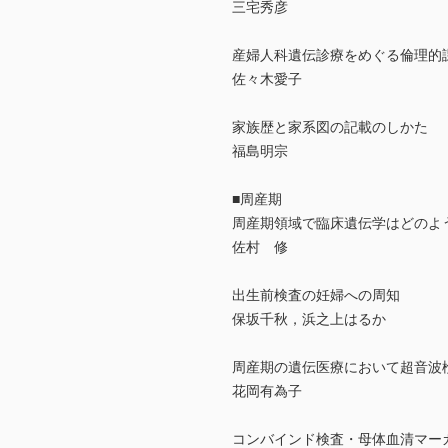
三宅秀彦
産婦人科遺伝診療をめぐる倫理的
佐々木愛子
家族歴と家系図の記載のしかた
福島明宗
■周産期
周産期領域で臨床遺伝学はどのよ
佐村 修
出生前検査の妊婦への周知
保坂千秋，浜之上はるか
周産期の遺伝医療において超音波
花岡有為子
コンバインド検査・母体血清マー