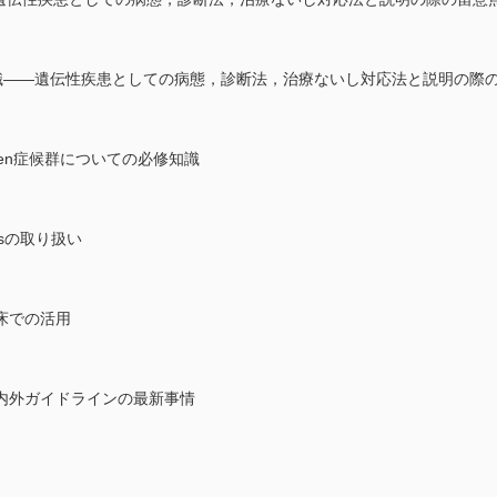
知識――遺伝性疾患としての病態，診断法，治療ないし対応法と説明の際
owden症候群についての必修知識
ngsの取り扱い
床での活用
内外ガイドラインの最新事情